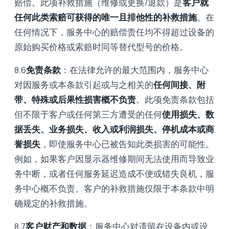
赔偿。此项补救措施（维修或更换/退款）是
客户就
任何此类索赔可获得的唯一且排他性的补救措施
。在
任何情况下，服务中心的赔偿责任均不得超过设备的
原始购买价格或索赔时同等替代型号的价格。
8.6
免责条款
：在法律允许的最大范围内，服务中心
对因服务或本条款引起或与之相关的
任何间接、附
带、特殊或后果性损害概不负责
。此项免责条款包括
但不限于客户或任何第三方遭受的任何
使用损失、数
据丢失、业务损失、收入或利润损失、停机成本或商
誉损失
，即使服务中心已被告知此类损害的可能性。
例如，如果客户因显示器维修期间无法使用而导致业
务中断，或者任何服务延迟造成不便或错失良机，服
务中心概不负责。客户的补救措施仅限于本条款中明
确规定的补救措施。
8.7
客户财产和数据
：服务中心对遗留在设备内或设