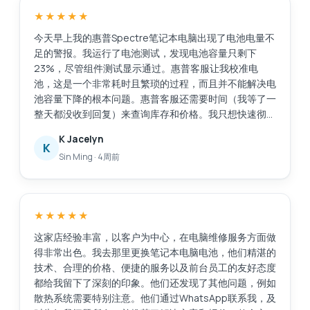
★★★★★
今天早上我的惠普Spectre笔记本电脑出现了电池电量不
足的警报。我运行了电池测试，发现电池容量只剩下
23%，尽管组件测试显示通过。惠普客服让我校准电
池，这是一个非常耗时且繁琐的过程，而且并不能解决电
池容量下降的根本问题。惠普客服还需要时间（我等了一
整天都没收到回复）来查询库存和价格。我只想快速彻底
地解决这个问题，比如直接更换电池。我在网上搜索后找
K Jacelyn
到了Esmond服务中心，评价很好。他们响应迅速，而且
K
Sin Ming
·
4周前
提供了有用的建议。他们在2小时内将电池送到了
MidView分店，并在我到店后30到40分钟内就帮我更换
好了电池。价格与其他报价相比很有竞争力，我还花了
48美元购买了一年的延保服务。当我询问充电器相关问
★★★★★
题时，他们也提供了售后服务。不像有些商家，买完东西
就置之不理。服务很棒，以后如果需要维修笔记本电脑，
这家店经验丰富，以客户为中心，在电脑维修服务方面做
我还会选择他们。
得非常出色。我去那里更换笔记本电脑电池，他们精湛的
技术、合理的价格、便捷的服务以及前台员工的友好态度
都给我留下了深刻的印象。他们还发现了其他问题，例如
散热系统需要特别注意。他们通过WhatsApp联系我，及