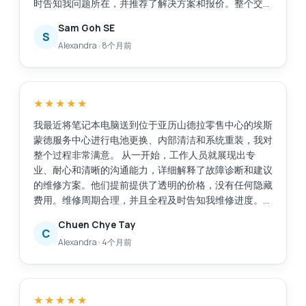
时告知我问题所在，并推荐了解决方案和报价。整个交易
过程透明公开，让我很容易做出决定。维修工作完成得非
Sam Goh SE
常迅速，原本预计需要30分钟，加上额外的维修任务后
S
Alexandra
·
8个月前
又花了20分钟，这完全可以接受，因为我们可以在商场
里众多的餐饮店里悠闲地喝杯咖啡。我的笔记本电脑得到
了很好的维修服务，而且价格也在我的预算之内。我对
Esmond的专业能力和敬业精神非常满意。接待我们的
★★★★★
Victor虽然话不多，但他仍然能够清晰地向我传达重要的
信息。Esmond，继续保持！
我最近将笔记本电脑送到位于亚历山德拉零售中心的埃斯
蒙德服务中心进行电池更换、内部清洁和系统重装，我对
整个过程非常满意。 从一开始，工作人员就展现出专
业、耐心和清晰的沟通能力，详细解释了故障诊断和建议
的维修方案。他们提前提供了透明的价格，没有任何隐藏
费用。维修周期合理，并且全程及时告知我维修进度。
维修后，我的笔记本电脑几乎焕然一新。电池性能显著提
Chuen Chye Tay
升，系统重装后运行更加流畅，内部清洁也明显改善了性
C
Alexandra
·
4个月前
能和散热。 总而言之，这次服务高效、可靠且专业。我
会毫不犹豫地向任何需要值得信赖且技术精湛的笔记本电
脑维修服务的人推荐位于亚历山德拉零售中心的埃斯蒙德
服务中心。
★★★★★