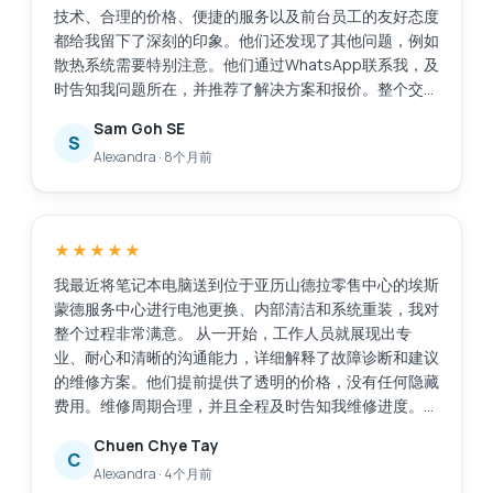
技术、合理的价格、便捷的服务以及前台员工的友好态度
都给我留下了深刻的印象。他们还发现了其他问题，例如
散热系统需要特别注意。他们通过WhatsApp联系我，及
时告知我问题所在，并推荐了解决方案和报价。整个交易
过程透明公开，让我很容易做出决定。维修工作完成得非
Sam Goh SE
常迅速，原本预计需要30分钟，加上额外的维修任务后
S
Alexandra
·
8个月前
又花了20分钟，这完全可以接受，因为我们可以在商场
里众多的餐饮店里悠闲地喝杯咖啡。我的笔记本电脑得到
了很好的维修服务，而且价格也在我的预算之内。我对
Esmond的专业能力和敬业精神非常满意。接待我们的
★★★★★
Victor虽然话不多，但他仍然能够清晰地向我传达重要的
信息。Esmond，继续保持！
我最近将笔记本电脑送到位于亚历山德拉零售中心的埃斯
蒙德服务中心进行电池更换、内部清洁和系统重装，我对
整个过程非常满意。 从一开始，工作人员就展现出专
业、耐心和清晰的沟通能力，详细解释了故障诊断和建议
的维修方案。他们提前提供了透明的价格，没有任何隐藏
费用。维修周期合理，并且全程及时告知我维修进度。
维修后，我的笔记本电脑几乎焕然一新。电池性能显著提
Chuen Chye Tay
升，系统重装后运行更加流畅，内部清洁也明显改善了性
C
Alexandra
·
4个月前
能和散热。 总而言之，这次服务高效、可靠且专业。我