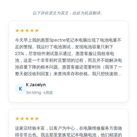
以下评价原文为英文，此处为机器翻译。
★★★★★
今天早上我的惠普Spectre笔记本电脑出现了电池电量不
足的警报。我运行了电池测试，发现电池容量只剩下
23%，尽管组件测试显示通过。惠普客服让我校准电
池，这是一个非常耗时且繁琐的过程，而且并不能解决电
池容量下降的根本问题。惠普客服还需要时间（我等了一
整天都没收到回复）来查询库存和价格。我只想快速彻底
地解决这个问题，比如直接更换电池。我在网上搜索后找
K Jacelyn
到了Esmond服务中心，评价很好。他们响应迅速，而且
K
Sin Ming
·
4周前
提供了有用的建议。他们在2小时内将电池送到了
MidView分店，并在我到店后30到40分钟内就帮我更换
好了电池。价格与其他报价相比很有竞争力，我还花了
48美元购买了一年的延保服务。当我询问充电器相关问
★★★★★
题时，他们也提供了售后服务。不像有些商家，买完东西
就置之不理。服务很棒，以后如果需要维修笔记本电脑，
这家店经验丰富，以客户为中心，在电脑维修服务方面做
我还会选择他们。
得非常出色。我去那里更换笔记本电脑电池，他们精湛的