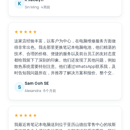
到了Esmond服务中心，评价很好。他们响应迅速，而且
K
Sin Ming
·
4周前
提供了有用的建议。他们在2小时内将电池送到了
MidView分店，并在我到店后30到40分钟内就帮我更换
好了电池。价格与其他报价相比很有竞争力，我还花了
48美元购买了一年的延保服务。当我询问充电器相关问
★★★★★
题时，他们也提供了售后服务。不像有些商家，买完东西
就置之不理。服务很棒，以后如果需要维修笔记本电脑，
这家店经验丰富，以客户为中心，在电脑维修服务方面做
我还会选择他们。
得非常出色。我去那里更换笔记本电脑电池，他们精湛的
技术、合理的价格、便捷的服务以及前台员工的友好态度
都给我留下了深刻的印象。他们还发现了其他问题，例如
散热系统需要特别注意。他们通过WhatsApp联系我，及
时告知我问题所在，并推荐了解决方案和报价。整个交易
过程透明公开，让我很容易做出决定。维修工作完成得非
Sam Goh SE
常迅速，原本预计需要30分钟，加上额外的维修任务后
S
Alexandra
·
8个月前
又花了20分钟，这完全可以接受，因为我们可以在商场
里众多的餐饮店里悠闲地喝杯咖啡。我的笔记本电脑得到
了很好的维修服务，而且价格也在我的预算之内。我对
Esmond的专业能力和敬业精神非常满意。接待我们的
★★★★★
Victor虽然话不多，但他仍然能够清晰地向我传达重要的
信息。Esmond，继续保持！
我最近将笔记本电脑送到位于亚历山德拉零售中心的埃斯