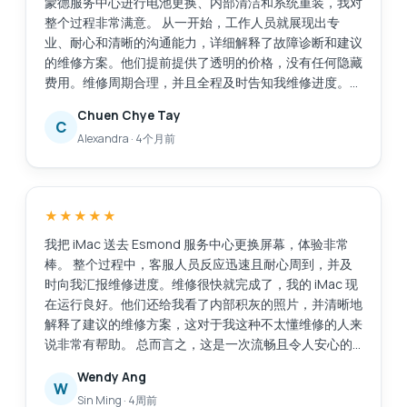
蒙德服务中心进行电池更换、内部清洁和系统重装，我对
整个过程非常满意。 从一开始，工作人员就展现出专
业、耐心和清晰的沟通能力，详细解释了故障诊断和建议
的维修方案。他们提前提供了透明的价格，没有任何隐藏
费用。维修周期合理，并且全程及时告知我维修进度。
维修后，我的笔记本电脑几乎焕然一新。电池性能显著提
Chuen Chye Tay
升，系统重装后运行更加流畅，内部清洁也明显改善了性
C
Alexandra
·
4个月前
能和散热。 总而言之，这次服务高效、可靠且专业。我
会毫不犹豫地向任何需要值得信赖且技术精湛的笔记本电
脑维修服务的人推荐位于亚历山德拉零售中心的埃斯蒙德
服务中心。
★★★★★
我把 iMac 送去 Esmond 服务中心更换屏幕，体验非常
棒。 整个过程中，客服人员反应迅速且耐心周到，并及
时向我汇报维修进度。维修很快就完成了，我的 iMac 现
在运行良好。他们还给我看了内部积灰的照片，并清晰地
解释了建议的维修方案，这对于我这种不太懂维修的人来
说非常有帮助。 总而言之，这是一次流畅且令人安心的
体验。感谢你们专业的服务！
Wendy Ang
W
Sin Ming
·
4周前