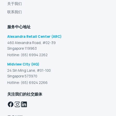
关于我们
联系我们
服务中心地址
Alexandra Retail Center (ARC)
460 Alexandra Road, #02-39
Singapore 119963
Hotline: (65) 6994 2262
Midview City (HQ)
24 Sin Ming Lane, #01-100
Singapore 573970
Hotline: (65) 6924 2266
关注我们的社交媒体