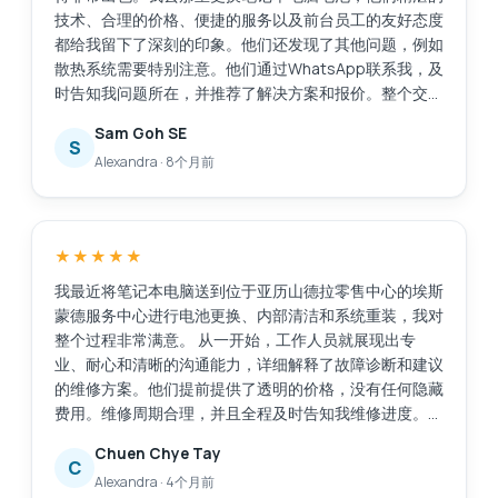
技术、合理的价格、便捷的服务以及前台员工的友好态度
都给我留下了深刻的印象。他们还发现了其他问题，例如
散热系统需要特别注意。他们通过WhatsApp联系我，及
时告知我问题所在，并推荐了解决方案和报价。整个交易
过程透明公开，让我很容易做出决定。维修工作完成得非
Sam Goh SE
常迅速，原本预计需要30分钟，加上额外的维修任务后
S
Alexandra
·
8个月前
又花了20分钟，这完全可以接受，因为我们可以在商场
里众多的餐饮店里悠闲地喝杯咖啡。我的笔记本电脑得到
了很好的维修服务，而且价格也在我的预算之内。我对
Esmond的专业能力和敬业精神非常满意。接待我们的
★★★★★
Victor虽然话不多，但他仍然能够清晰地向我传达重要的
信息。Esmond，继续保持！
我最近将笔记本电脑送到位于亚历山德拉零售中心的埃斯
蒙德服务中心进行电池更换、内部清洁和系统重装，我对
整个过程非常满意。 从一开始，工作人员就展现出专
业、耐心和清晰的沟通能力，详细解释了故障诊断和建议
的维修方案。他们提前提供了透明的价格，没有任何隐藏
费用。维修周期合理，并且全程及时告知我维修进度。
维修后，我的笔记本电脑几乎焕然一新。电池性能显著提
Chuen Chye Tay
升，系统重装后运行更加流畅，内部清洁也明显改善了性
C
Alexandra
·
4个月前
能和散热。 总而言之，这次服务高效、可靠且专业。我