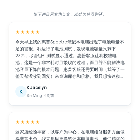
以下评价原文为英文，此处为机器翻译。
★★★★★
今天早上我的惠普Spectre笔记本电脑出现了电池电量不
足的警报。我运行了电池测试，发现电池容量只剩下
23%，尽管组件测试显示通过。惠普客服让我校准电
池，这是一个非常耗时且繁琐的过程，而且并不能解决电
池容量下降的根本问题。惠普客服还需要时间（我等了一
整天都没收到回复）来查询库存和价格。我只想快速彻底
地解决这个问题，比如直接更换电池。我在网上搜索后找
K Jacelyn
到了Esmond服务中心，评价很好。他们响应迅速，而且
K
Sin Ming
·
4周前
提供了有用的建议。他们在2小时内将电池送到了
MidView分店，并在我到店后30到40分钟内就帮我更换
好了电池。价格与其他报价相比很有竞争力，我还花了
48美元购买了一年的延保服务。当我询问充电器相关问
★★★★★
题时，他们也提供了售后服务。不像有些商家，买完东西
就置之不理。服务很棒，以后如果需要维修笔记本电脑，
这家店经验丰富，以客户为中心，在电脑维修服务方面做
我还会选择他们。
得非常出色。我去那里更换笔记本电脑电池，他们精湛的