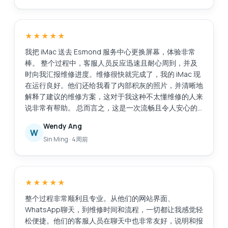
会毫不犹豫地向任何需要值得信赖且技术精湛的笔记本电
脑维修服务的人推荐位于亚历山德拉零售中心的埃斯蒙德
服务中心。
★★★★★
我把 iMac 送去 Esmond 服务中心更换屏幕，体验非常
棒。 整个过程中，客服人员反应迅速且耐心周到，并及
时向我汇报维修进度。维修很快就完成了，我的 iMac 现
在运行良好。他们还给我看了内部积灰的照片，并清晰地
解释了建议的维修方案，这对于我这种不太懂维修的人来
说非常有帮助。 总而言之，这是一次流畅且令人安心的
体验。感谢你们专业的服务！
Wendy Ang
W
Sin Ming
·
4周前
★★★★★
整个过程非常顺利且专业。从他们的网站界面、
WhatsApp聊天，到维修时间和流程，一切都让我感觉轻
松便捷。他们的客服人员在聊天中也非常友好，说明和报