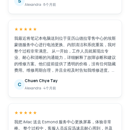
S
Alexandra
·
8个月前
又花了20分钟，这完全可以接受，因为我们可以在商场
里众多的餐饮店里悠闲地喝杯咖啡。我的笔记本电脑得到
了很好的维修服务，而且价格也在我的预算之内。我对
Esmond的专业能力和敬业精神非常满意。接待我们的
★★★★★
Victor虽然话不多，但他仍然能够清晰地向我传达重要的
信息。Esmond，继续保持！
我最近将笔记本电脑送到位于亚历山德拉零售中心的埃斯
蒙德服务中心进行电池更换、内部清洁和系统重装，我对
整个过程非常满意。 从一开始，工作人员就展现出专
业、耐心和清晰的沟通能力，详细解释了故障诊断和建议
的维修方案。他们提前提供了透明的价格，没有任何隐藏
费用。维修周期合理，并且全程及时告知我维修进度。
维修后，我的笔记本电脑几乎焕然一新。电池性能显著提
Chuen Chye Tay
升，系统重装后运行更加流畅，内部清洁也明显改善了性
C
Alexandra
·
4个月前
能和散热。 总而言之，这次服务高效、可靠且专业。我
会毫不犹豫地向任何需要值得信赖且技术精湛的笔记本电
脑维修服务的人推荐位于亚历山德拉零售中心的埃斯蒙德
服务中心。
★★★★★
我把 iMac 送去 Esmond 服务中心更换屏幕，体验非常
棒。 整个过程中，客服人员反应迅速且耐心周到，并及