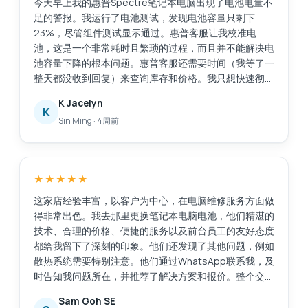
今天早上我的惠普Spectre笔记本电脑出现了电池电量不
足的警报。我运行了电池测试，发现电池容量只剩下
23%，尽管组件测试显示通过。惠普客服让我校准电
池，这是一个非常耗时且繁琐的过程，而且并不能解决电
池容量下降的根本问题。惠普客服还需要时间（我等了一
整天都没收到回复）来查询库存和价格。我只想快速彻底
地解决这个问题，比如直接更换电池。我在网上搜索后找
K Jacelyn
到了Esmond服务中心，评价很好。他们响应迅速，而且
K
Sin Ming
·
4周前
提供了有用的建议。他们在2小时内将电池送到了
MidView分店，并在我到店后30到40分钟内就帮我更换
好了电池。价格与其他报价相比很有竞争力，我还花了
48美元购买了一年的延保服务。当我询问充电器相关问
★★★★★
题时，他们也提供了售后服务。不像有些商家，买完东西
就置之不理。服务很棒，以后如果需要维修笔记本电脑，
这家店经验丰富，以客户为中心，在电脑维修服务方面做
我还会选择他们。
得非常出色。我去那里更换笔记本电脑电池，他们精湛的
技术、合理的价格、便捷的服务以及前台员工的友好态度
都给我留下了深刻的印象。他们还发现了其他问题，例如
散热系统需要特别注意。他们通过WhatsApp联系我，及
时告知我问题所在，并推荐了解决方案和报价。整个交易
过程透明公开，让我很容易做出决定。维修工作完成得非
Sam Goh SE
常迅速，原本预计需要30分钟，加上额外的维修任务后