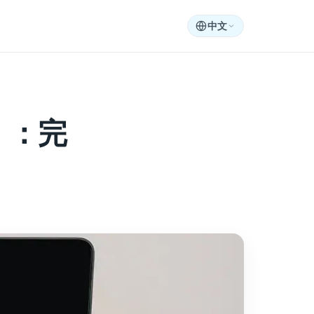
中文
）：完