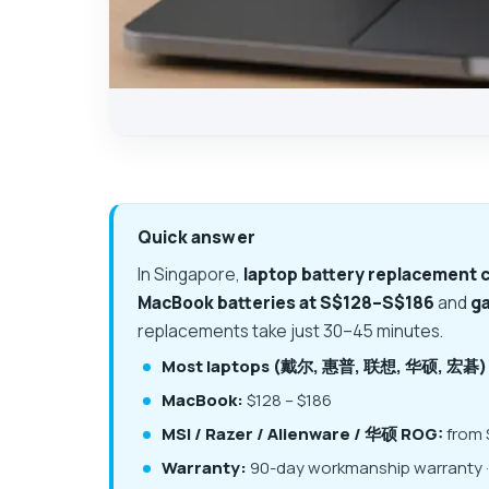
Quick answer
In Singapore,
laptop battery replacement 
MacBook batteries at S$128–S$186
and
ga
replacements take just 30–45 minutes.
Most laptops (戴尔, 惠普, 联想, 华硕, 宏碁)
MacBook:
$128 – $186
MSI / Razer / Alienware / 华硕 ROG:
from 
Warranty:
90-day workmanship warranty · 