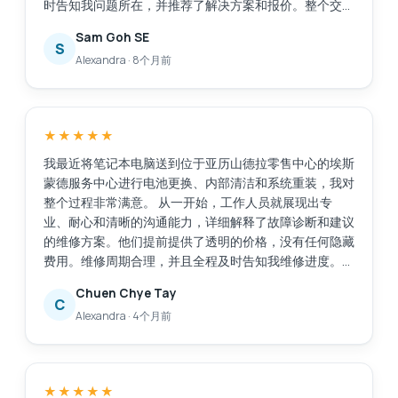
时告知我问题所在，并推荐了解决方案和报价。整个交易
过程透明公开，让我很容易做出决定。维修工作完成得非
Sam Goh SE
常迅速，原本预计需要30分钟，加上额外的维修任务后
S
Alexandra
·
8个月前
又花了20分钟，这完全可以接受，因为我们可以在商场
里众多的餐饮店里悠闲地喝杯咖啡。我的笔记本电脑得到
了很好的维修服务，而且价格也在我的预算之内。我对
Esmond的专业能力和敬业精神非常满意。接待我们的
★★★★★
Victor虽然话不多，但他仍然能够清晰地向我传达重要的
信息。Esmond，继续保持！
我最近将笔记本电脑送到位于亚历山德拉零售中心的埃斯
蒙德服务中心进行电池更换、内部清洁和系统重装，我对
整个过程非常满意。 从一开始，工作人员就展现出专
业、耐心和清晰的沟通能力，详细解释了故障诊断和建议
的维修方案。他们提前提供了透明的价格，没有任何隐藏
费用。维修周期合理，并且全程及时告知我维修进度。
维修后，我的笔记本电脑几乎焕然一新。电池性能显著提
Chuen Chye Tay
升，系统重装后运行更加流畅，内部清洁也明显改善了性
C
Alexandra
·
4个月前
能和散热。 总而言之，这次服务高效、可靠且专业。我
会毫不犹豫地向任何需要值得信赖且技术精湛的笔记本电
脑维修服务的人推荐位于亚历山德拉零售中心的埃斯蒙德
服务中心。
★★★★★