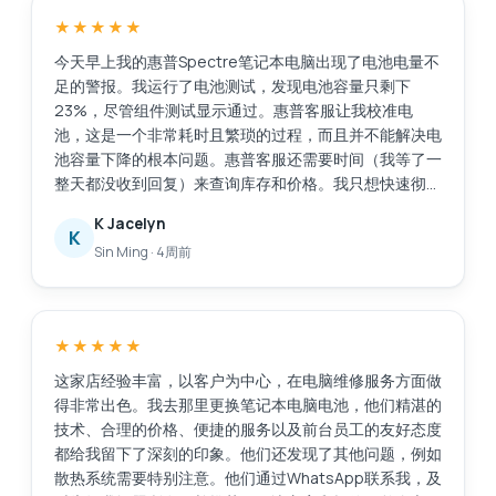
★★★★★
今天早上我的惠普Spectre笔记本电脑出现了电池电量不
足的警报。我运行了电池测试，发现电池容量只剩下
23%，尽管组件测试显示通过。惠普客服让我校准电
池，这是一个非常耗时且繁琐的过程，而且并不能解决电
池容量下降的根本问题。惠普客服还需要时间（我等了一
整天都没收到回复）来查询库存和价格。我只想快速彻底
地解决这个问题，比如直接更换电池。我在网上搜索后找
K Jacelyn
到了Esmond服务中心，评价很好。他们响应迅速，而且
K
Sin Ming
·
4周前
提供了有用的建议。他们在2小时内将电池送到了
MidView分店，并在我到店后30到40分钟内就帮我更换
好了电池。价格与其他报价相比很有竞争力，我还花了
48美元购买了一年的延保服务。当我询问充电器相关问
★★★★★
题时，他们也提供了售后服务。不像有些商家，买完东西
就置之不理。服务很棒，以后如果需要维修笔记本电脑，
这家店经验丰富，以客户为中心，在电脑维修服务方面做
我还会选择他们。
得非常出色。我去那里更换笔记本电脑电池，他们精湛的
技术、合理的价格、便捷的服务以及前台员工的友好态度
都给我留下了深刻的印象。他们还发现了其他问题，例如
散热系统需要特别注意。他们通过WhatsApp联系我，及