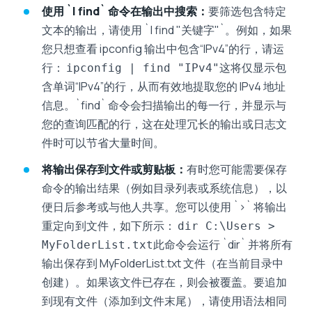
使用 `| find` 命令在输出中搜索：
要筛选包含特定
文本的输出，请使用 `| find "关键字"`。例如，如果
您只想查看 ipconfig 输出中包含“IPv4”的行，请运
行：
这将仅显示包
ipconfig | find "IPv4"
含单词“IPv4”的行，从而有效地提取您的 IPv4 地址
信息。`find` 命令会扫描输出的每一行，并显示与
您的查询匹配的行，这在处理冗长的输出或日​​志文
件时可以节省大量时间。
将输出保存到文件或剪贴板：
有时您可能需要保存
命令的输出结果（例如目录列表或系统信息），以
便日后参考或与他人共享。您可以使用 `>` 将输出
重定向到文件，如下所示：
dir C:\Users >
此命令会运行 `dir` 并将所有
MyFolderList.txt
输出保存到 MyFolderList.txt 文件（在当前目录中
创建）。如果该文件已存在，则会被覆盖。要追加
到现有文件（添加到文件末尾），请使用语法相同