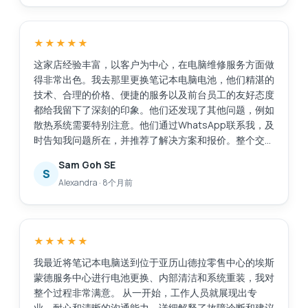
MidView分店，并在我到店后30到40分钟内就帮我更换
好了电池。价格与其他报价相比很有竞争力，我还花了
48美元购买了一年的延保服务。当我询问充电器相关问
★★★★★
题时，他们也提供了售后服务。不像有些商家，买完东西
就置之不理。服务很棒，以后如果需要维修笔记本电脑，
这家店经验丰富，以客户为中心，在电脑维修服务方面做
我还会选择他们。
得非常出色。我去那里更换笔记本电脑电池，他们精湛的
技术、合理的价格、便捷的服务以及前台员工的友好态度
都给我留下了深刻的印象。他们还发现了其他问题，例如
散热系统需要特别注意。他们通过WhatsApp联系我，及
时告知我问题所在，并推荐了解决方案和报价。整个交易
过程透明公开，让我很容易做出决定。维修工作完成得非
Sam Goh SE
常迅速，原本预计需要30分钟，加上额外的维修任务后
S
Alexandra
·
8个月前
又花了20分钟，这完全可以接受，因为我们可以在商场
里众多的餐饮店里悠闲地喝杯咖啡。我的笔记本电脑得到
了很好的维修服务，而且价格也在我的预算之内。我对
Esmond的专业能力和敬业精神非常满意。接待我们的
★★★★★
Victor虽然话不多，但他仍然能够清晰地向我传达重要的
信息。Esmond，继续保持！
我最近将笔记本电脑送到位于亚历山德拉零售中心的埃斯
蒙德服务中心进行电池更换、内部清洁和系统重装，我对
整个过程非常满意。 从一开始，工作人员就展现出专
业、耐心和清晰的沟通能力，详细解释了故障诊断和建议