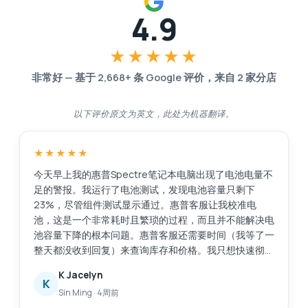
4.9
★★★★★
非常好
—
基于
2,668
+ 条 Google 评价，来自
2
家分店
以下评价原文为英文，此处为机器翻译。
★★★★★
今天早上我的惠普Spectre笔记本电脑出现了电池电量不
足的警报。我运行了电池测试，发现电池容量只剩下
23%，尽管组件测试显示通过。惠普客服让我校准电
池，这是一个非常耗时且繁琐的过程，而且并不能解决电
池容量下降的根本问题。惠普客服还需要时间（我等了一
整天都没收到回复）来查询库存和价格。我只想快速彻底
地解决这个问题，比如直接更换电池。我在网上搜索后找
K Jacelyn
到了Esmond服务中心，评价很好。他们响应迅速，而且
K
Sin Ming
·
4周前
提供了有用的建议。他们在2小时内将电池送到了