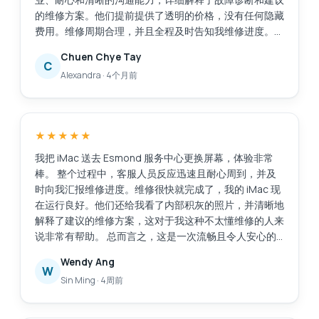
的维修方案。他们提前提供了透明的价格，没有任何隐藏
费用。维修周期合理，并且全程及时告知我维修进度。
维修后，我的笔记本电脑几乎焕然一新。电池性能显著提
Chuen Chye Tay
升，系统重装后运行更加流畅，内部清洁也明显改善了性
C
Alexandra
·
4个月前
能和散热。 总而言之，这次服务高效、可靠且专业。我
会毫不犹豫地向任何需要值得信赖且技术精湛的笔记本电
脑维修服务的人推荐位于亚历山德拉零售中心的埃斯蒙德
服务中心。
★★★★★
我把 iMac 送去 Esmond 服务中心更换屏幕，体验非常
棒。 整个过程中，客服人员反应迅速且耐心周到，并及
时向我汇报维修进度。维修很快就完成了，我的 iMac 现
在运行良好。他们还给我看了内部积灰的照片，并清晰地
解释了建议的维修方案，这对于我这种不太懂维修的人来
说非常有帮助。 总而言之，这是一次流畅且令人安心的
体验。感谢你们专业的服务！
Wendy Ang
W
Sin Ming
·
4周前