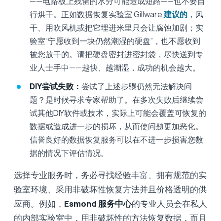
——电路板上残留的水分可能造成短路——也不要自
行烘干。正如数据恢复实验室 Gillware
建议的
，风
干、用吹风机或把它埋进米里只会让腐蚀加剧；实
验室“宁愿收到一块仍然潮湿的硬盘”，也不愿收到
被您放干的。请把硬盘密封进密封袋，尽快送到专
业人士手中——越快、越潮湿，成功的机会越大。
DIY尝试失败：
尝试了上述步骤仍然无法解决问
题？是时候寻求专家帮助了。在多次失败后继续尝
试其他DIY软件或技术，实际上可能会覆盖可恢复的
数据或造成进一步的损坏，从而使问题更加恶化。
信誉良好的数据恢复服务可以在不进一步损害您数
据的情况下评估情况。
选择专业服务时，务必寻找经验丰富、拥有规范的实
验室环境、采用非破坏性恢复方法并且价格透明的供
应商。例如，
Esmond 服务中心
的专业人员会在私人
的内部实验室中，用非破坏性的方法恢复数据，而且