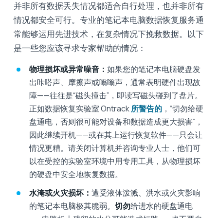
并非所有数据丢失情况都适合自行处理，也并非所有
情况都安全可行。专业的笔记本电脑数据恢复服务通
常能够运用先进技术，在复杂情况下挽救数据。以下
是一些您应该寻求专家帮助的情况：
物理损坏或异常噪音：
如果您的笔记本电脑硬盘发
出咔嗒声、摩擦声或嗡嗡声，通常表明硬件出现故
障——往往是“磁头撞击”，即读写磁头碰到了盘片。
正如数据恢复实验室 Ontrack
所警告的
，“切勿给硬
盘通电，否则很可能对设备和数据造成更大损害”，
因此继续开机——或在其上运行恢复软件——只会让
情况更糟。请关闭计算机并咨询专业人士，他们可
以在受控的实验室环境中用专用工具，从物理损坏
的硬盘中安全地恢复数据。
水淹或火灾损坏：
遭受液体泼溅、洪水或火灾影响
的笔记本电脑极其脆弱。
切勿
给进水的硬盘通电