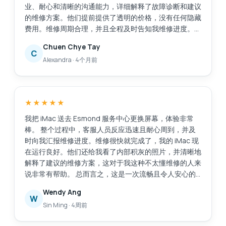
业、耐心和清晰的沟通能力，详细解释了故障诊断和建议
的维修方案。他们提前提供了透明的价格，没有任何隐藏
费用。维修周期合理，并且全程及时告知我维修进度。
维修后，我的笔记本电脑几乎焕然一新。电池性能显著提
Chuen Chye Tay
升，系统重装后运行更加流畅，内部清洁也明显改善了性
C
Alexandra
·
4个月前
能和散热。 总而言之，这次服务高效、可靠且专业。我
会毫不犹豫地向任何需要值得信赖且技术精湛的笔记本电
脑维修服务的人推荐位于亚历山德拉零售中心的埃斯蒙德
服务中心。
★★★★★
我把 iMac 送去 Esmond 服务中心更换屏幕，体验非常
棒。 整个过程中，客服人员反应迅速且耐心周到，并及
时向我汇报维修进度。维修很快就完成了，我的 iMac 现
在运行良好。他们还给我看了内部积灰的照片，并清晰地
解释了建议的维修方案，这对于我这种不太懂维修的人来
说非常有帮助。 总而言之，这是一次流畅且令人安心的
体验。感谢你们专业的服务！
Wendy Ang
W
Sin Ming
·
4周前