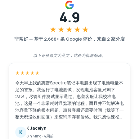
4.9
★★★★★
非常好
—
基于
2,668
+ 条 Google 评价，来自
2
家分店
以下评价原文为英文，此处为机器翻译。
★★★★★
今天早上我的惠普Spectre笔记本电脑出现了电池电量不
足的警报。我运行了电池测试，发现电池容量只剩下
23%，尽管组件测试显示通过。惠普客服让我校准电
池，这是一个非常耗时且繁琐的过程，而且并不能解决电
池容量下降的根本问题。惠普客服还需要时间（我等了一
整天都没收到回复）来查询库存和价格。我只想快速彻底
地解决这个问题，比如直接更换电池。我在网上搜索后找
K Jacelyn
到了Esmond服务中心，评价很好。他们响应迅速，而且
K
Sin Ming
·
4周前
提供了有用的建议。他们在2小时内将电池送到了