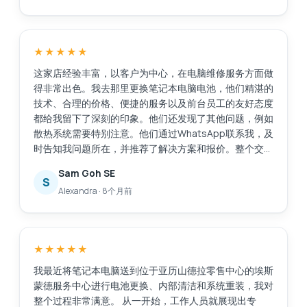
MidView分店，并在我到店后30到40分钟内就帮我更换
好了电池。价格与其他报价相比很有竞争力，我还花了
48美元购买了一年的延保服务。当我询问充电器相关问
★★★★★
题时，他们也提供了售后服务。不像有些商家，买完东西
就置之不理。服务很棒，以后如果需要维修笔记本电脑，
这家店经验丰富，以客户为中心，在电脑维修服务方面做
我还会选择他们。
得非常出色。我去那里更换笔记本电脑电池，他们精湛的
技术、合理的价格、便捷的服务以及前台员工的友好态度
都给我留下了深刻的印象。他们还发现了其他问题，例如
散热系统需要特别注意。他们通过WhatsApp联系我，及
时告知我问题所在，并推荐了解决方案和报价。整个交易
过程透明公开，让我很容易做出决定。维修工作完成得非
Sam Goh SE
常迅速，原本预计需要30分钟，加上额外的维修任务后
S
Alexandra
·
8个月前
又花了20分钟，这完全可以接受，因为我们可以在商场
里众多的餐饮店里悠闲地喝杯咖啡。我的笔记本电脑得到
了很好的维修服务，而且价格也在我的预算之内。我对
Esmond的专业能力和敬业精神非常满意。接待我们的
★★★★★
Victor虽然话不多，但他仍然能够清晰地向我传达重要的
信息。Esmond，继续保持！
我最近将笔记本电脑送到位于亚历山德拉零售中心的埃斯
蒙德服务中心进行电池更换、内部清洁和系统重装，我对
整个过程非常满意。 从一开始，工作人员就展现出专