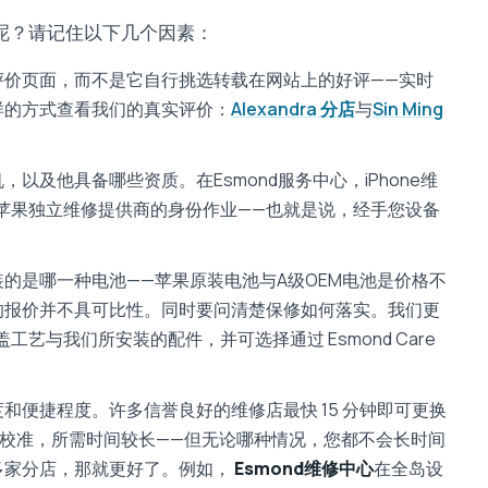
呢？请记住以下几个因素：
评价页面，而不是它自行挑选转载在网站上的好评——实时
样的方式查看我们的真实评价：
Alexandra 分店
与
Sin Ming
以及他具备哪些资质。在Esmond服务中心，iPhone维
以苹果独立维修提供商的身份作业——也就是说，经手您设备
的是哪一种电池——苹果原装电池与A级OEM电池是价格不
的报价并不具可比性。同时要问清楚保修如何落实。我们更
盖工艺与我们所安装的配件，并可选择通过 Esmond Care
和便捷程度。许多信誉良好的维修店最快 15 分钟即可更换
，因需校准，所需时间较长——但无论哪种情况，您都不会长时间
多家分店，那就更好了。例如，
Esmond维修中心
在全岛设