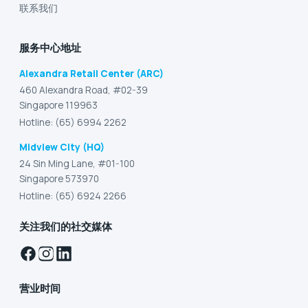
联系我们
服务中心地址
Alexandra Retail Center (ARC)
460 Alexandra Road, #02-39
Singapore 119963
Hotline: (65) 6994 2262
Midview City (HQ)
24 Sin Ming Lane, #01-100
Singapore 573970
Hotline: (65) 6924 2266
关注我们的社交媒体
营业时间