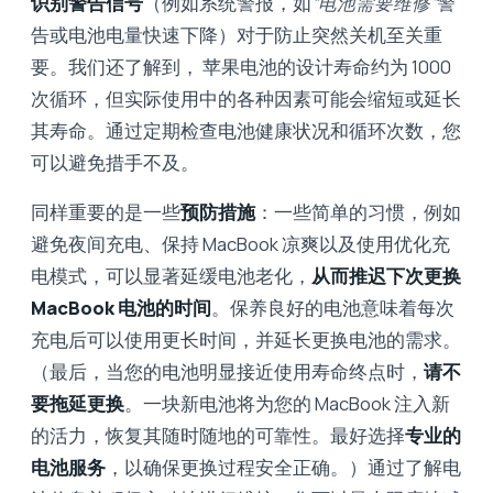
识别警告信号
（例如系统警报，如
“电池需要维修”
警
告或电池电量快速下降）对于防止突然关机至关重
要。我们还了解到， 苹果电池的设计寿命约为 1000
次循环，但实际使用中的各种因素可能会缩短或延长
其寿命。通过定期检查电池健康状况和循环次数，您
可以避免措手不及。
同样重要的是一些
预防措施
：一些简单的习惯，例如
避免夜间充电、保持 MacBook 凉爽以及使用优化充
电模式，可以显著延缓电池老化，
从而推迟下次更换
MacBook 电池的时间
。保养良好的电池意味着每次
充电后可以使用更长时间，并延长更换电池的需求。
（最后，当您的电池明显接近使用寿命终点时，
请不
要拖延更换
。一块新电池将为您的 MacBook 注入新
的活力，恢复其随时随地的可靠性。最好选择
专业的
电池服务
，以确保更换过程安全正确。）通过了解电