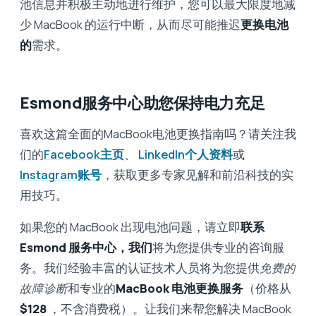
池信息并积极主动地进行维护，您可以最大限度地减
少 MacBook 的运行中断，从而尽可能推迟
更换电池
的
需求。
Esmond服务中心助您保持电力充足
喜欢这篇全面的MacBook电池更换指南吗？请关注我
们的
Facebook主页
、
LinkedIn个人资料
或
Instagram账号
，获取更多专家见解和前沿科技的实
用技巧。
如果您的 MacBook 出现电池问题，请立即
联系
Esmond 服务中心，我们
将为您提供专业的咨询服
务。我们经验丰富的认证技术人员将为您提供
免费的
故障诊断
和专业的
MacBook 电池更换服务
（价格从
$128
，不含消费税）。让我们来帮您解决 MacBook