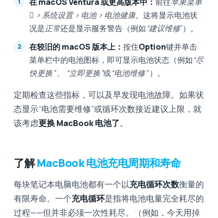
在 macOS Ventura 或更高版本中：
前往
苹果菜单
 > 系统设置 > 电池 > 电池健康
。这将显示电池状
况是
正常
还是显示服务警告（例如
“建议维修
”）。
在较旧的 macOS 版本上：
按住
Option
键并单击
菜单栏中的电池图标，即可显示电池状态（例如
“尽
快更换”
、
“立即更换”
或
“电池维修”
）。
定期检查这些指标，可以及早发现电池故障。如果状
态显示“电池需要维修”或循环次数接近建议上限，就
该考虑
更换 MacBook 电池了
。
了解
MacBook 电池充电周期和寿命
每块笔记本电脑电池都有一个以
充电循环次数
衡量的
有限寿命。一个
充电循环
是指将电池电量完全耗尽的
过程——但并非必须一次性耗尽。（例如，今天用掉