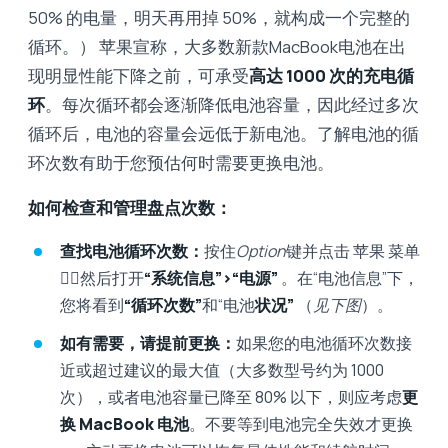
50% 的电量，明天再用掉 50%，就构成一个完整的
循环。） 苹果宣称，大多数新款MacBook电池在出
现明显性能下降之前，可承受
高达 1000 次的充电循
环
。每次循环都会逐渐降低电池容量，因此经过多次
循环后，电池的容量会远低于新电池。了解电池的循
环次数有助于您预估何时需要更换电池。
如何检查和管理盘点次数：
查找电池循环次数：
按住
Option
键并点击 苹果 菜单
，然后打开
“系统信息”>“电源”
。在“电池信息”下，
您将看到
“循环次数”
和“电池
状况”
（
见下图
）。
如有需要，请提前更换：
如果您的电池循环次数接
近或超过建议的最大值（大多数型号约为 1000
次），或者电池容量已降至 80% 以下，则应考虑
更
换 MacBook 电池
。不要等到电池完全失效才更换