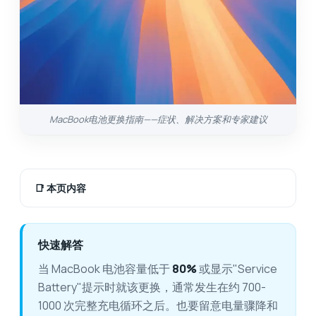
MacBook电池更换指南——症状、解决方案和专家建议
📑
本页内容
快速解答
当 MacBook 电池容量低于
80%
或显示"Service
Battery"提示时就该更换，通常发生在约 700-
1000 次完整充电循环之后。也要留意电量骤降和