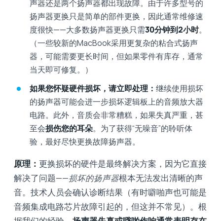
声器还是两个扬声器都出现故障。由于许多型号的
扬声器更换只是简单的部件更换，因此通常维修速
度很快——大多数扬声器更换只需
30分钟到2小时
。
（一些较新的MacBook采用更复杂的粘合式扬声
器，可能需要更长时间，但如果零件有库存，通常
当天即可修复。）
如果您怀疑硬件损坏，请立即处理：
继续使用损坏
的扬声器可能会进一步损坏逻辑板上的音频放大器
电路。此外，音质会非常糟糕，如果失真严重，甚
至会
损伤您的耳朵
。为了获得“无噪音”的聆听体
验，最好尽快更换故障扬声器。
原理：
更换损坏的硬件是最终解决方案，因为它直接
解决了问题——
损坏的扬声器
根本无法发出清晰的声
音。技术人员会确认诊断结果（有时噼啪声也可能是
音频集成电路芯片故障引起的，但这并不常见）。根
据我们的经验，
扬声器失真或噼啪作响通常表明存在