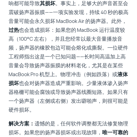
响都可能导致
其损坏
。事实上，足够大的声音甚至会
震破扬声器振膜——一项实验发现，持续 40 秒的极高
音量可能会永久损坏 MacBook Air 的扬声器。此外，
过热
也会造成损坏：如果您的 MacBook 运行温度较
高（100°C 左右），并且您经常以最大音量播放音
频，扬声器的橡胶包边可能会熔化或撕裂。一位硬件
工程师指出这是一个已知问题——长时间高温加上高
音量会导致扬声器振膜的材料老化，尤其是在某些
MacBook Pro 机型上。物理冲击（例如跌落）或
液体
损坏
也会对扬声器造成严重影响。少量液体渗入扬声
器格栅可能会腐蚀或导致扬声器线圈短路。如果只有
一个扬声器（左侧或右侧）发出噼啪声，则很可能是
硬件损坏。
解决方案：
遗憾的是，任何软件调整都无法修复物理
损坏。如果您的扬声器损坏或出现故障，
唯一可靠的