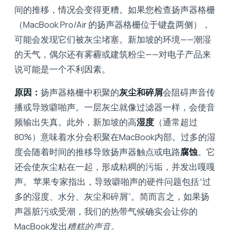
间的推移，情况会变得更糟。如果您检查扬声器格栅
（MacBook Pro/Air 的扬声器格栅位于键盘两侧），
可能会发现它们被灰尘堵塞。新加坡的环境——潮湿
的天气，偶尔还有雾霾或建筑粉尘——对电子产品来
说可能是一个不利因素。
原因：
扬声器格栅中积聚的
灰尘和碎屑
会阻碍声音传
播或导致噼啪声。一层灰尘就像过滤器一样，会使音
频输出失真。此外，新加坡的高
湿度
（通常超过
80%）意味着水分会积聚在MacBook内部。过多的湿
度会随着时间的推移导致扬声器触点或电路
腐蚀
。它
还会使灰尘粘在一起，形成粘稠的污垢，并发出嘎嘎
声。 苹果专家指出，导致噼啪声的硬件问题包括“过
多的湿度、水分、灰尘和碎屑”。简而言之，如果扬
声器脏污或受潮，我们的热带气候确实会让你的
MacBook发出
糟糕的声音
。