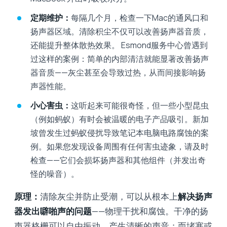
定期维护：
每隔几个月，检查一下Mac的通风口和
扬声器区域。清除积尘不仅可以改善扬声器音质，
还能提升整体散热效果。 Esmond服务中心曾遇到
过这样的案例：简单的内部清洁就能显著改善扬声
器音质——灰尘甚至会导致过热，从而间接影响扬
声器性能。
小心害虫：
这听起来可能很奇怪，但一些小型昆虫
（例如蚂蚁）有时会被温暖的电子产品吸引。新加
坡曾发生过蚂蚁侵扰导致笔记本电脑电路腐蚀的案
例。如果您发现设备周围有任何害虫迹象，请及时
检查——它们会损坏扬声器和其他组件（并发出奇
怪的噪音）。
原理：
清除灰尘并防止受潮，可以从根本上
解决扬声
器发出噼啪声的问题
——物理干扰和腐蚀。干净的扬
声器格栅可以自由振动，产生清晰的声音；而堵塞或