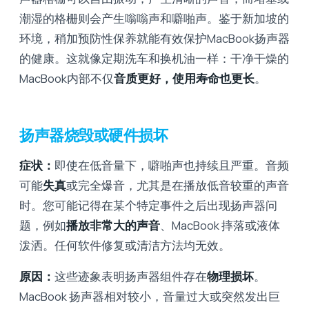
潮湿的格栅则会产生嗡嗡声和噼啪声。鉴于新加坡的
环境，稍加预防性保养就能有效保护MacBook扬声器
的健康。这就像定期洗车和换机油一样：干净干燥的
MacBook内部不仅
音质更好，使用寿命也更长
。
扬声器烧毁或硬件损坏
症状：
即使在低音量下，噼啪声也持续且严重。音频
可能
失真
或完全爆音，尤其是在播放低音较重的声音
时。您可能记得在某个特定事件之后出现扬声器问
题，例如
播放非常大的声音
、MacBook 摔落或液体
泼洒。任何软件修复或清洁方法均无效。
原因：
这些迹象表明扬声器组件存在
物理损坏
。
MacBook 扬声器相对较小，音量过大或突然发出巨