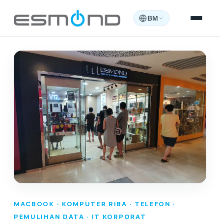
BM
MACBOOK · KOMPUTER RIBA · TELEFON ·
PEMULIHAN DATA · IT KORPORAT