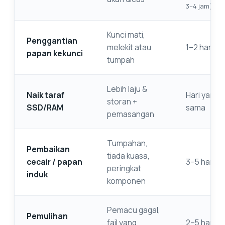
3–4 jam)
Kunci mati,
Penggantian
melekit atau
1–2 hari
papan kekunci
tumpah
Lebih laju &
Naik taraf
Hari yang
storan +
SSD/RAM
sama
pemasangan
Tumpahan,
Pembaikan
tiada kuasa,
cecair / papan
3–5 hari
peringkat
induk
komponen
Pemacu gagal,
Pemulihan
fail yang
2–5 hari