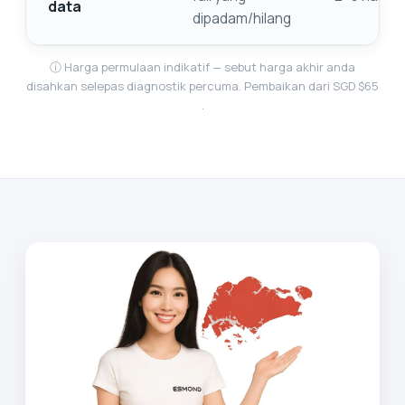
data
dipadam/hilang
ⓘ Harga permulaan indikatif — sebut harga akhir anda
disahkan selepas diagnostik percuma. Pembaikan dari SGD $65
.