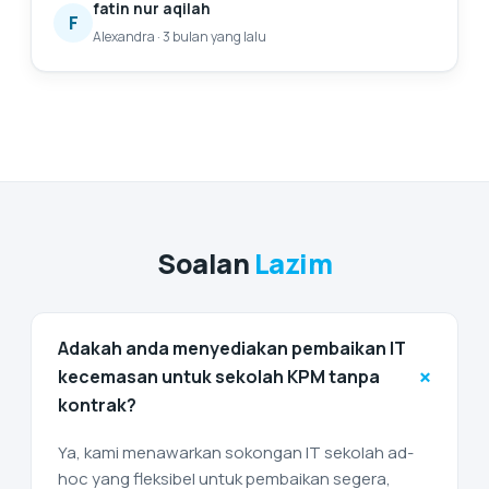
fatin nur aqilah
perkhidmatan untuk menggantikan bateri komputer
F
Alexandra
·
3 bulan yang lalu
riba saya, dan saya sangat gembira kerana telah
menemui mereka. Pasti akan kembali lagi untuk
bantuan selanjutnya. 😄
Soalan
Lazim
Adakah anda menyediakan pembaikan IT
+
kecemasan untuk sekolah KPM tanpa
kontrak?
Ya, kami menawarkan sokongan IT sekolah ad-
hoc yang fleksibel untuk pembaikan segera,