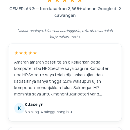
CEMERLANG
—
berdasarkan
2,668
+ ulasan Google di
2
cawangan
Ulasan asalnya dalam bahasa Inggeris; teks di bawah ialah
terjemahan mesin.
★★★★★
Amaran amaran bateri telah dikeluarkan pada
komputer riba HP Spectre saya pagi ini. Komputer
riba HP Spectre saya telah dijalankan ujian dan
kapasitinya hanya tinggal 23% walaupun ujian
komponen menunjukkan Lulus. Sokongan HP
meminta saya untuk menentukur bateri yang
merupakan prosedur yang sangat panjang dan
K Jacelyn
membosankan, dan ia tidak menyelesaikan isu bateri
K
Sin Ming
·
4 minggu yang lalu
asal iaitu kapasiti yang merosot. Sokongan HP juga
memerlukan masa (sepanjang hari juga tidak pernah
menghubungi saya) untuk menyemak stok dan