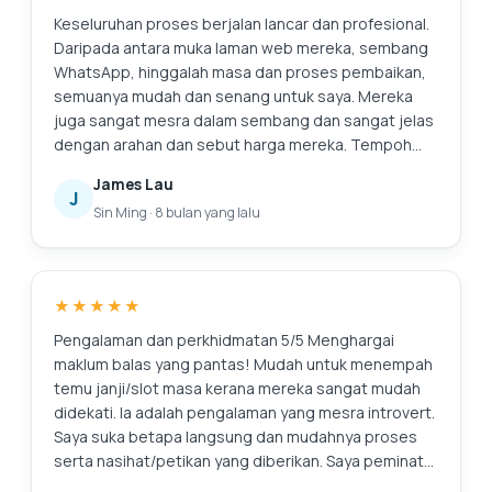
profesional!
Keseluruhan proses berjalan lancar dan profesional.
Daripada antara muka laman web mereka, sembang
WhatsApp, hinggalah masa dan proses pembaikan,
semuanya mudah dan senang untuk saya. Mereka
juga sangat mesra dalam sembang dan sangat jelas
dengan arahan dan sebut harga mereka. Tempoh
jaminan mereka juga menakjubkan. Pasti akan
James Lau
kembali ke sini lagi jika saya perlu membaiki apa-apa
J
Sin Ming
·
8 bulan yang lalu
lagi. Dan sudah tentu, komputer riba terasa seperti
baru. Suntingan: Terima kasih kerana membersihkan
skrin saya! Saya menghargai perkhidmatan
tambahan.
★★★★★
Pengalaman dan perkhidmatan 5/5 Menghargai
maklum balas yang pantas! Mudah untuk menempah
temu janji/slot masa kerana mereka sangat mudah
didekati. Ia adalah pengalaman yang mesra introvert.
Saya suka betapa langsung dan mudahnya proses
serta nasihat/petikan yang diberikan. Saya peminat
tegarnya. Ini juga kali pertama saya mencari