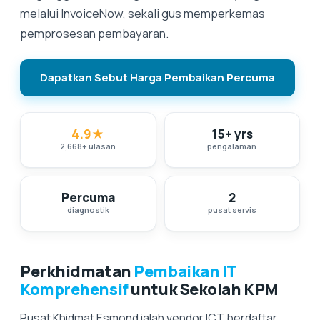
melalui InvoiceNow, sekali gus memperkemas
pemprosesan pembayaran.
Dapatkan Sebut Harga Pembaikan Percuma
4.9
★
15+ yrs
2,668
+
ulasan
pengalaman
Percuma
2
diagnostik
pusat servis
Perkhidmatan
Pembaikan IT
Komprehensif
untuk Sekolah KPM
Pusat Khidmat Esmond ialah vendor ICT berdaftar