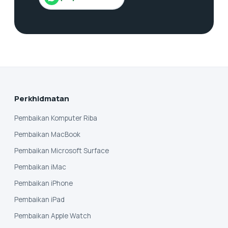
Perkhidmatan
Pembaikan Komputer Riba
Pembaikan MacBook
Pembaikan Microsoft Surface
Pembaikan iMac
Pembaikan iPhone
Pembaikan iPad
Pembaikan Apple Watch