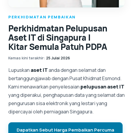
PERKHIDMATAN PEMBAIKAN
Perkhidmatan Pelupusan
Aset IT di Singapura |
Kitar Semula Patuh PDPA
Kemas kini terakhir
:
25 Julai 2026
Lupuskan
aset IT
anda dengan selamat dan
bertanggungjawab dengan Pusat Khidmat Esmond.
Kami menawarkan penyelesaian
pelupusan aset IT
yang diperakui, penghapusan data yang selamat dan
pengurusan sisa elektronik yang lestari yang
dipercayai oleh perniagaan Singapura.
Dapatkan Sebut Harga Pembaikan Percuma