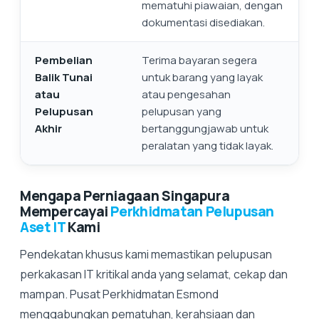
mematuhi piawaian, dengan
dokumentasi disediakan.
Pembelian
Terima bayaran segera
Balik Tunai
untuk barang yang layak
atau
atau pengesahan
Pelupusan
pelupusan yang
Akhir
bertanggungjawab untuk
peralatan yang tidak layak.
Mengapa Perniagaan Singapura
Mempercayai
Perkhidmatan Pelupusan
Aset IT
Kami
Pendekatan khusus kami memastikan pelupusan
perkakasan IT kritikal anda yang selamat, cekap dan
mampan. Pusat Perkhidmatan Esmond
menggabungkan pematuhan, kerahsiaan dan