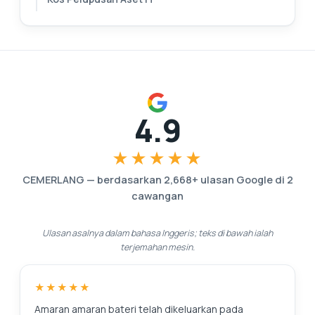
4.9
★★★★★
CEMERLANG
—
berdasarkan
2,668
+ ulasan Google di
2
cawangan
Ulasan asalnya dalam bahasa Inggeris; teks di bawah ialah
terjemahan mesin.
★★★★★
Amaran amaran bateri telah dikeluarkan pada