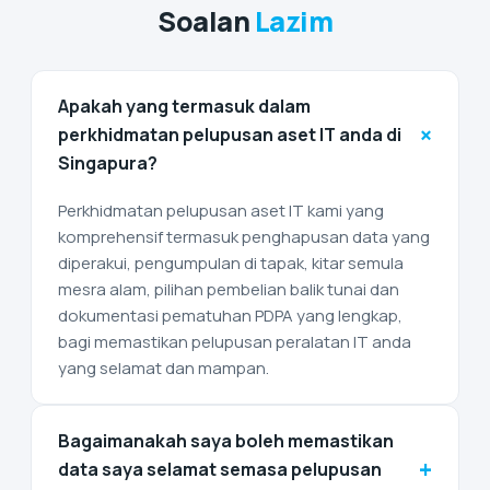
Soalan
Lazim
Apakah yang termasuk dalam
+
perkhidmatan pelupusan aset IT anda di
Singapura?
Perkhidmatan pelupusan aset IT kami yang
komprehensif termasuk penghapusan data yang
diperakui, pengumpulan di tapak, kitar semula
mesra alam, pilihan pembelian balik tunai dan
dokumentasi pematuhan PDPA yang lengkap,
bagi memastikan pelupusan peralatan IT anda
yang selamat dan mampan.
Bagaimanakah saya boleh memastikan
+
data saya selamat semasa pelupusan