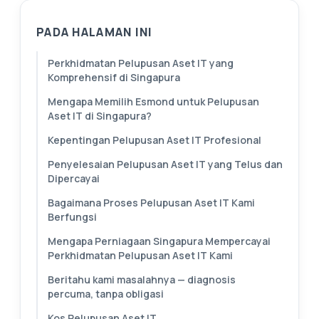
PADA HALAMAN INI
Perkhidmatan Pelupusan Aset IT yang
Komprehensif di Singapura
Mengapa Memilih Esmond untuk Pelupusan
Aset IT di Singapura?
Kepentingan Pelupusan Aset IT Profesional
Penyelesaian Pelupusan Aset IT yang Telus dan
Dipercayai
Bagaimana Proses Pelupusan Aset IT Kami
Berfungsi
Mengapa Perniagaan Singapura Mempercayai
Perkhidmatan Pelupusan Aset IT Kami
Beritahu kami masalahnya — diagnosis
percuma, tanpa obligasi
Kos Pelupusan Aset IT