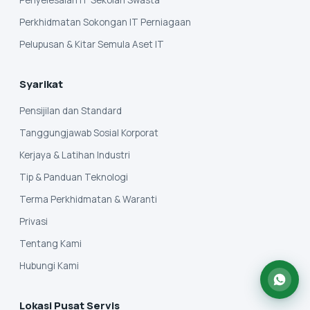
Penyelesaian IT Sekolah Swasta
Perkhidmatan Sokongan IT Perniagaan
Pelupusan & Kitar Semula Aset IT
Syarikat
Pensijilan dan Standard
Tanggungjawab Sosial Korporat
Kerjaya & Latihan Industri
Tip & Panduan Teknologi
Terma Perkhidmatan & Waranti
Privasi
Tentang Kami
Hubungi Kami
Lokasi Pusat Servis