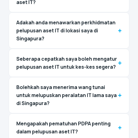
aset IT?
Adakah anda menawarkan perkhidmatan
+
pelupusan aset IT di lokasi saya di
Singapura?
Seberapa cepatkah saya boleh mengatur
+
pelupusan aset IT untuk kes-kes segera?
Bolehkah saya menerima wang tunai
+
untuk melupuskan peralatan IT lama saya
di Singapura?
Mengapakah pematuhan PDPA penting
+
dalam pelupusan aset IT?