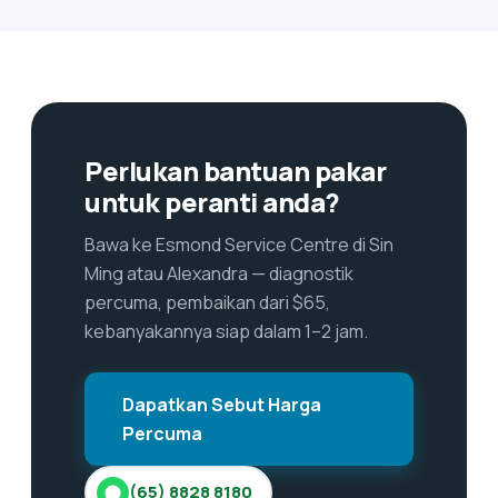
Perlukan bantuan pakar
untuk peranti anda?
Bawa ke Esmond Service Centre di Sin
Ming atau Alexandra — diagnostik
percuma, pembaikan dari $65,
kebanyakannya siap dalam 1–2 jam.
Dapatkan Sebut Harga
Percuma
(65) 8828 8180