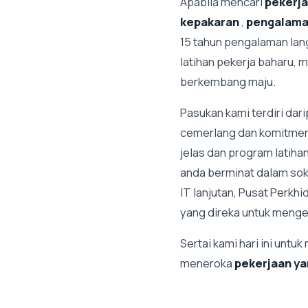
Apabila mencari
pekerja
kepakaran
,
pengalam
15 tahun pengalaman lan
latihan pekerja baharu, 
berkembang maju.
Pasukan kami terdiri dari
cemerlang dan komitmen
jelas dan program latiha
anda berminat dalam sok
IT lanjutan, Pusat Perk
yang direka untuk meng
Sertai kami hari ini unt
meneroka
pekerjaan ya