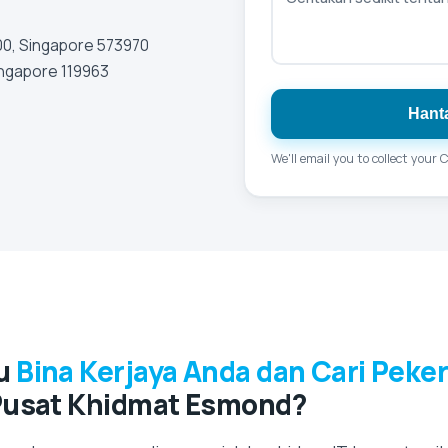
00, Singapore 573970
ngapore 119963
Hant
We'll email you to collect your
lu
Bina Kerjaya Anda dan Cari Peke
 Pusat Khidmat Esmond?