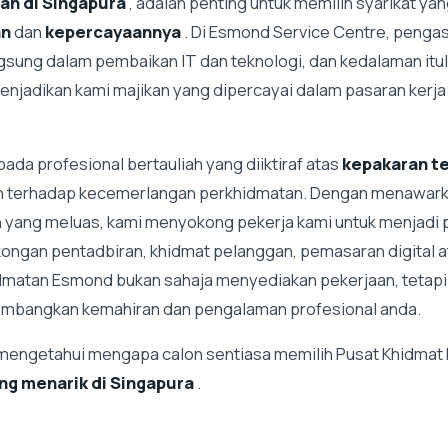
an di Singapura
, adalah penting untuk memilih syarikat ya
an
dan
kepercayaannya
. Di Esmond Service Centre, peng
gsung dalam pembaikan IT dan teknologi, dan kedalaman itul
menjadikan kami majikan yang dipercayai dalam pasaran kerj
pada profesional bertauliah yang diiktiraf atas
kepakaran te
 terhadap kecemerlangan perkhidmatan. Dengan menawarkan
n yang meluas, kami menyokong pekerja kami untuk menjadi p
ongan pentadbiran, khidmat pelanggan, pemasaran digital 
hidmatan Esmond bukan sahaja menyediakan pekerjaan, tetapi
embangkan kemahiran dan pengalaman profesional anda.
uk mengetahui mengapa calon sentiasa memilih Pusat Khidma
ng menarik di Singapura
.