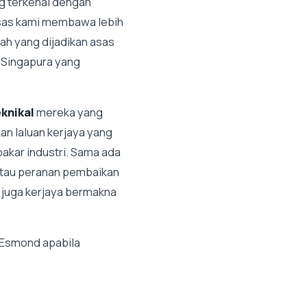
ng terkenal dengan
asas kami membawa lebih
ah yang dijadikan asas
a Singapura yang
knikal
mereka yang
 laluan kerjaya yang
akar industri. Sama ada
atau peranan pembaikan
 juga kerjaya bermakna
t Esmond apabila