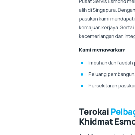
Pusat Servis Esmond mer
alih di Singapura. Denga
pasukan kami mendapat 
kemajuan kerjaya. Serta
kecemerlangan dan integr
Kami menawarkan:
Imbuhan dan faedah p
Peluang pembangunan
Persekitaran pasuk
Terokai
Pelba
Khidmat Esm