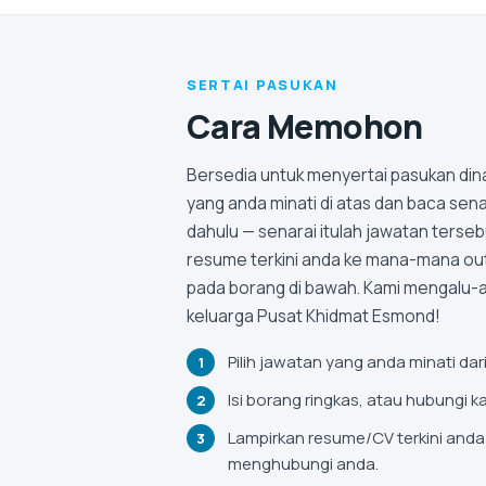
SERTAI PASUKAN
Cara Memohon
Bersedia untuk menyertai pasukan din
yang anda minati di atas dan baca se
dahulu — senarai itulah jawatan terseb
resume terkini anda ke mana-mana out
pada borang di bawah. Kami mengalu-a
keluarga Pusat Khidmat Esmond!
Pilih jawatan yang anda minati dar
Isi borang ringkas, atau hubungi 
Lampirkan resume/CV terkini anda
menghubungi anda.