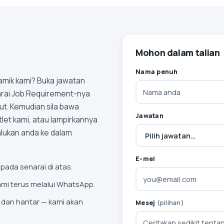
Mohon dalam talian
Nama penuh
amik kami? Buka jawatan
narai Job Requirement-nya
ut. Kemudian sila bawa
Jawatan
let kami, atau lampirkannya
lukan anda ke dalam
E-mel
ipada senarai di atas.
kami terus melalui WhatsApp.
 dan hantar — kami akan
Mesej
(pilihan)