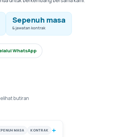
anda untuk berkembang bersama kami.
Sepenuh masa
& jawatan kontrak
lalui WhatsApp
elihat butiran
+
EPENUH MASA
KONTRAK