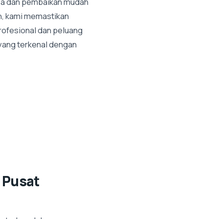
iba dan pembaikan mudah
uh, kami memastikan
ofesional dan peluang
 yang terkenal dengan
 Pusat