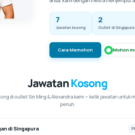
anda, kami dengan mesra menjemput 
7
2
Jawatan kosong
Outlet di Singapura
Cara Memohon
Mohon me
Jawatan
Kosong
ong di outlet Sin Ming & Alexandra kami — ketik jawatan untuk m
penuh.
an di Singapura
S