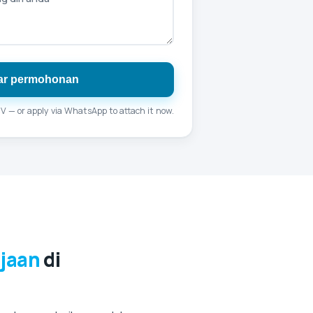
ar permohonan
 CV — or
apply via WhatsApp
to attach it now.
rjaan
di