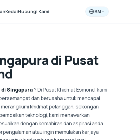
aan
Kedai
Hubungi Kami
BM
ingapura di Pusat
nd
di Singapura
? Di Pusat Khidmat Esmond, kami
 bersemangat dan berusaha untuk mencapai
 merangkumi khidmat pelanggan, sokongan
n pembaikan teknologi, kami menawarkan
esuaikan dengan kemahiran dan aspirasi anda.
rpengalaman atau ingin memulakan kerjaya