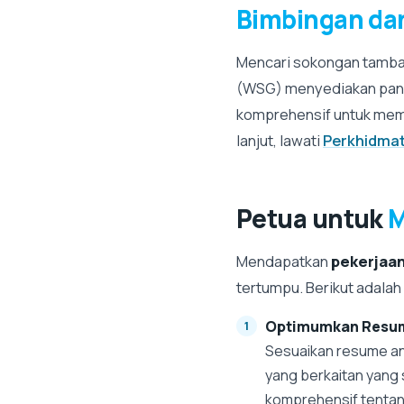
Bimbingan da
Mencari sokongan tamb
(WSG) menyediakan pandu
komprehensif untuk mem
lanjut, lawati
Perkhidma
Petua untuk
M
Mendapatkan
pekerjaa
tertumpu. Berikut adalah
Optimumkan Resum
Sesuaikan resume an
yang berkaitan yang
komprehensif tentan