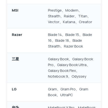
MSI
Prestige、Modern、
Stealth、Raider、Titan、
Vector、Katana、Creator
Razer
Blade 14、Blade 15、Blade
16、Blade 18、Blade
Stealth、Razer Book
三星
Galaxy Book、Galaxy Book
Pro、Galaxy Book Ultra、
Galaxy Book Flex、
Notebook 9、Odyssey
LG
Gram、Gram Pro、Gram
Book、UltraPC
华为
MateBook X Pro、MateBook