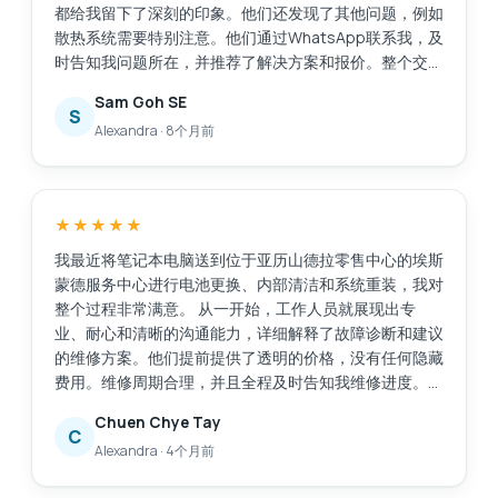
都给我留下了深刻的印象。他们还发现了其他问题，例如
散热系统需要特别注意。他们通过WhatsApp联系我，及
时告知我问题所在，并推荐了解决方案和报价。整个交易
过程透明公开，让我很容易做出决定。维修工作完成得非
Sam Goh SE
常迅速，原本预计需要30分钟，加上额外的维修任务后
S
Alexandra
·
8个月前
又花了20分钟，这完全可以接受，因为我们可以在商场
里众多的餐饮店里悠闲地喝杯咖啡。我的笔记本电脑得到
了很好的维修服务，而且价格也在我的预算之内。我对
Esmond的专业能力和敬业精神非常满意。接待我们的
★★★★★
Victor虽然话不多，但他仍然能够清晰地向我传达重要的
信息。Esmond，继续保持！
我最近将笔记本电脑送到位于亚历山德拉零售中心的埃斯
蒙德服务中心进行电池更换、内部清洁和系统重装，我对
整个过程非常满意。 从一开始，工作人员就展现出专
业、耐心和清晰的沟通能力，详细解释了故障诊断和建议
的维修方案。他们提前提供了透明的价格，没有任何隐藏
费用。维修周期合理，并且全程及时告知我维修进度。
维修后，我的笔记本电脑几乎焕然一新。电池性能显著提
Chuen Chye Tay
升，系统重装后运行更加流畅，内部清洁也明显改善了性
C
Alexandra
·
4个月前
能和散热。 总而言之，这次服务高效、可靠且专业。我
会毫不犹豫地向任何需要值得信赖且技术精湛的笔记本电