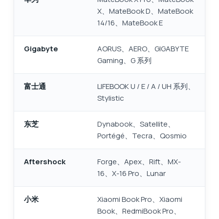
X、MateBook D、MateBook
14/16、MateBook E
Gigabyte
AORUS、AERO、GIGABYTE
Gaming、G 系列
富士通
LIFEBOOK U / E / A / UH 系列、
Stylistic
东芝
Dynabook、Satellite、
Portégé、Tecra、Qosmio
Aftershock
Forge、Apex、Rift、MX-
16、X-16 Pro、Lunar
小米
Xiaomi Book Pro、Xiaomi
Book、RedmiBook Pro、