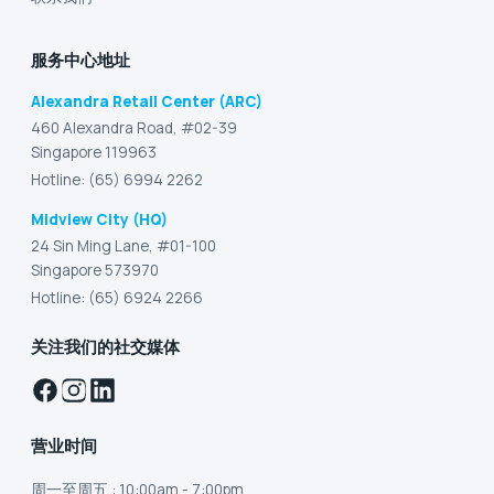
服务中心地址
Alexandra Retail Center (ARC)
460 Alexandra Road, #02-39
Singapore 119963
Hotline: (65) 6994 2262
Midview City (HQ)
24 Sin Ming Lane, #01-100
Singapore 573970
Hotline: (65) 6924 2266
关注我们的社交媒体
营业时间
周一至周五
: 10:00am - 7:00pm