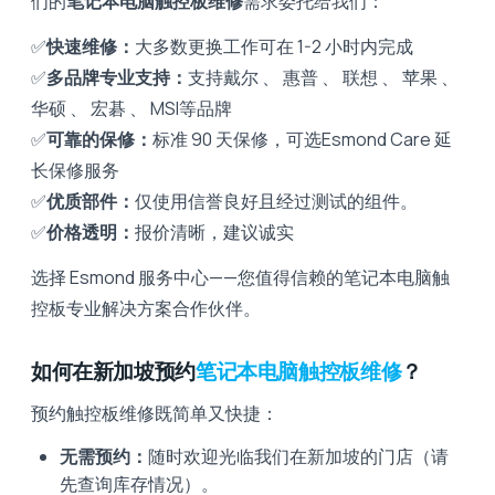
们的
笔记本电脑触控板维修
需求委托给我们：
✅
快速维修：
大多数更换工作可在 1-2 小时内完成
✅
多品牌专业支持：
支持戴尔 、 惠普 、 联想 、 苹果 、
华硕 、 宏碁 、 MSI等品牌
✅
可靠的保修：
标准 90 天保修，可选Esmond Care 延
长保修服务
✅
优质部件：
仅使用信誉良好且经过测试的组件。
✅
价格透明：
报价清晰，建议诚实
选择 Esmond 服务中心——您值得信赖的笔记本电脑触
控板专业解决方案合作伙伴。
如何在新加坡预约
笔记本电脑触控板维修
？
预约触控板维修既简单又快捷：
无需预约：
随时欢迎光临我们在新加坡的门店（请
先查询库存情况）。