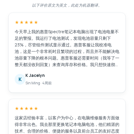
以下评价原文为英文，此处为机器翻译。
★★★★★
今天早上我的惠普Spectre笔记本电脑出现了电池电量不
足的警报。我运行了电池测试，发现电池容量只剩下
23%，尽管组件测试显示通过。惠普客服让我校准电
池，这是一个非常耗时且繁琐的过程，而且并不能解决电
池容量下降的根本问题。惠普客服还需要时间（我等了一
整天都没收到回复）来查询库存和价格。我只想快速彻底
地解决这个问题，比如直接更换电池。我在网上搜索后找
K Jacelyn
到了Esmond服务中心，评价很好。他们响应迅速，而且
K
Sin Ming
·
4周前
提供了有用的建议。他们在2小时内将电池送到了
MidView分店，并在我到店后30到40分钟内就帮我更换
好了电池。价格与其他报价相比很有竞争力，我还花了
48美元购买了一年的延保服务。当我询问充电器相关问
★★★★★
题时，他们也提供了售后服务。不像有些商家，买完东西
就置之不理。服务很棒，以后如果需要维修笔记本电脑，
这家店经验丰富，以客户为中心，在电脑维修服务方面做
我还会选择他们。
得非常出色。我去那里更换笔记本电脑电池，他们精湛的
技术、合理的价格、便捷的服务以及前台员工的友好态度