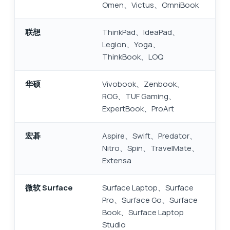
Omen、Victus、OmniBook
联想
ThinkPad、IdeaPad、
Legion、Yoga、
ThinkBook、LOQ
华硕
Vivobook、Zenbook、
ROG、TUF Gaming、
ExpertBook、ProArt
宏碁
Aspire、Swift、Predator、
Nitro、Spin、TravelMate、
Extensa
微软 Surface
Surface Laptop、Surface
Pro、Surface Go、Surface
Book、Surface Laptop
Studio