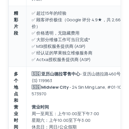
精
✅ 超过15年的经验
彩
✅ 顾客评价极佳（Google 评分 4.9★，共 2,668 
片
价）
段
✅ 价格透明，无隐藏费用
✅ 大部分维修工作可当日完成*
✅ MSI授权服务提供商 (ASP)
✅ 经认证的苹果独立维修服务商
✅ Actxa授权服务提供商 (ASP)
多
🇸🇬 亚历山德拉零售中心
- 亚历山德拉路460号，#0
个
(S) 119963
地
🇸🇬 Midview City
- 24 Sin Ming Lane, #01-100 (S
点
573970
和
营
营业时间
业
周一至周五：上午10:00至下午7:00
时
星期六：上午10:00至下午3:00
间
休息日：周日/公众假期