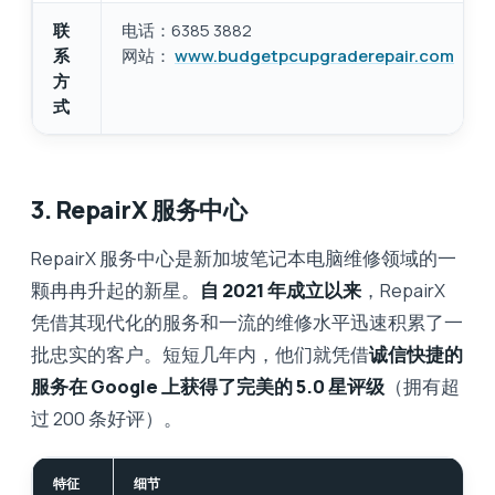
联
电话：6385 3882
系
网站：
www.budgetpcupgraderepair.com
方
式
3. RepairX 服务中心
RepairX 服务中心是新加坡笔记本电脑维修领域的一
颗冉冉升起的新星。
自 2021 年成立以来
，RepairX
凭借其现代化的服务和一流的维修水平迅速积累了一
批忠实的客户。短短几年内，他们就凭借
诚信快捷的
服务
在 Google 上获得了完美的 5.0 星评级
（拥有超
过 200 条好评）。
特征
细节