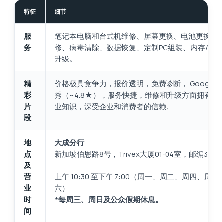
特征
细节
服
笔记本电脑和台式机维修、屏幕更换、电池更换、
务
修、病毒清除、数据恢复、定制PC组装、内存/固
升级。
精
价格极具竞争力，报价透明，免费诊断， Google
彩
秀（~4.8★），服务快捷，维修和升级方面拥有丰
片
业知识，深受企业和消费者的信赖。
段
地
大成分行
点
新加坡伯恩路8号，Trivex大厦01-04室，邮编3699
及
营
上午 10:30 至下午 7:00（周一、周二、周四、周
业
六）
时
*每周三、周日及公众假期休息。
间