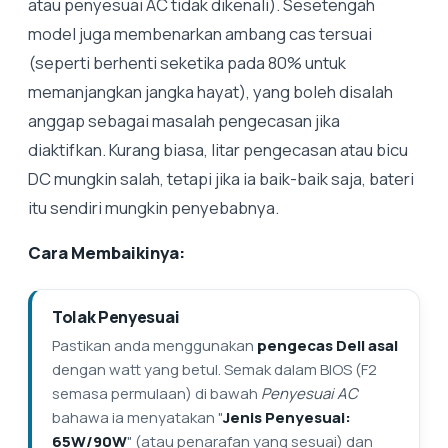
atau penyesuai AC tidak dikenali). Sesetengah
model juga membenarkan ambang cas tersuai
(seperti berhenti seketika pada 80% untuk
memanjangkan jangka hayat), yang boleh disalah
anggap sebagai masalah pengecasan jika
diaktifkan. Kurang biasa, litar pengecasan atau bicu
DC mungkin salah, tetapi jika ia baik-baik saja, bateri
itu sendiri mungkin penyebabnya.
Cara Membaikinya:
Tolak Penyesuai
Pastikan anda menggunakan
pengecas Dell asal
dengan watt yang betul. Semak dalam BIOS (F2
semasa permulaan) di bawah
Penyesuai AC
bahawa ia menyatakan "
Jenis Penyesuai:
65W/90W
" (atau penarafan yang sesuai) dan