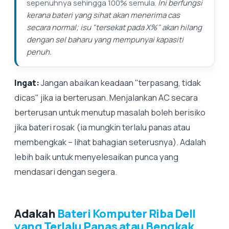
sepenuhnya sehingga 100% semula.
Ini berfungsi
kerana bateri yang sihat akan menerima cas
secara normal; isu "tersekat pada X%" akan hilang
dengan sel baharu yang mempunyai kapasiti
penuh.
Ingat:
Jangan abaikan keadaan "terpasang, tidak
dicas" jika ia berterusan. Menjalankan AC secara
berterusan untuk menutup masalah boleh berisiko
jika bateri rosak (ia mungkin terlalu panas atau
membengkak – lihat bahagian seterusnya). Adalah
lebih baik untuk menyelesaikan punca yang
mendasari dengan segera.
Adakah
Bateri Komputer Riba Dell
yang Terlalu Panas atau Bengkak