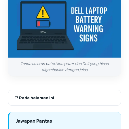
Tanda amaran bateri komputer riba Dell yang biasa
digambarkan dengan jelas
📑
Pada halaman ini
Jawapan Pantas