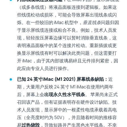
（或多条线缆）将液晶面板连接到逻辑板。如果这
些线缆松动或损坏，可能会导致屏幕出现线条或闪
烁。在一些较旧的 iMac 机型中，
垂直线条
问题归因
于显示屏线缆连接或粘合不良。例如，技术人员发
现，轻轻按压屏幕边缘可以暂时消除垂直线条，这
表明液晶面板中的某个连接片松动。重新插拔或更
换显示屏线缆有时可以解决此类问题，但这需要打
开 iMac，由于其内部玻璃易碎且元件排列紧密，因
此应由专业人员进行操作。
已知 24 英寸iMac (M1 2021) 屏幕线条缺陷：
近
期，大量用户反映 24 英寸 M1 iMac在使用约两年
后，屏幕上会
出现永久性水平线条
。 苹果尚未正式
召回该产品，但有证据表明存在硬件设计缺陷。技
术人员发现，显示屏中的一根柔性电缆承载着高电
压（全亮度时约为 50V），并且随着时间的推移容
易
过热烧毁
，导致短路并产生黑色水平线条。不幸