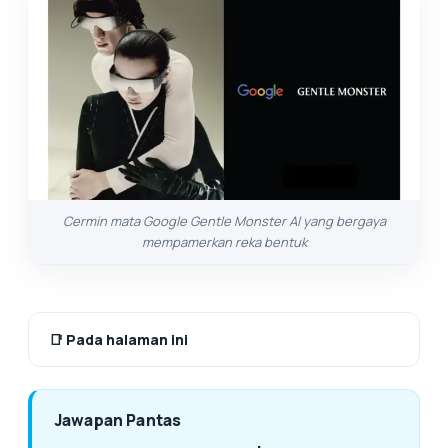
Cermin mata Google Gentle Monster AI yang bergaya
mempamerkan reka bentuk
📑
Pada halaman ini
Jawapan Pantas