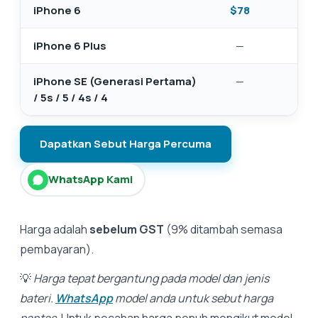
iPhone 6
$78
$4
iPhone 6 Plus
—
$4
iPhone SE (Generasi Pertama)
—
$4
/ 5s / 5 / 4s / 4
Dapatkan Sebut Harga Percuma
WhatsApp Kami
Harga adalah
sebelum GST
(9% ditambah semasa
pembayaran).
💡
Harga tepat bergantung pada model dan jenis
bateri.
WhatsApp
model anda untuk sebut harga