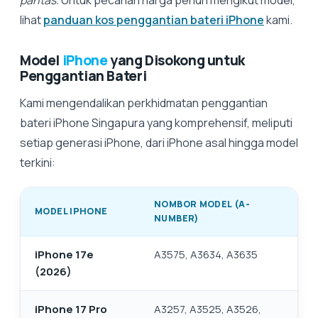
pantas.
Untuk pecahan harga penuh mengikut model,
lihat
panduan kos penggantian bateri iPhone
kami.
Model
iPhone
yang Disokong untuk
Penggantian Bateri
Kami mengendalikan perkhidmatan penggantian
bateri iPhone Singapura yang komprehensif, meliputi
setiap generasi iPhone, dari iPhone asal hingga model
terkini:
NOMBOR MODEL (A-
MODEL IPHONE
NUMBER)
iPhone 17e
A3575, A3634, A3635
(2026)
iPhone 17 Pro
A3257, A3525, A3526,