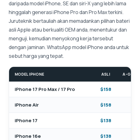
daripada model iPhone, SE dan siri-X yang lebih lama
hinggalah generasi iPhone Pro dan Pro Max terkini.
Juruteknik bertauliah akan memadankan pilihan bateri
asli Apple atau berkualiti OEM anda, menentukur dan
menguji, kemudian menyokong kerja tersebut
dengan jaminan. WhatsApp model iPhone anda untuk
sebut harga yang tepat.
MODEL IPHONE
ASLI
A-GRADE
iPhone 17 Pro Max / 17 Pro
$158
—
iPhone Air
$158
—
iPhone 17
$138
—
iPhone 16e
$138
—