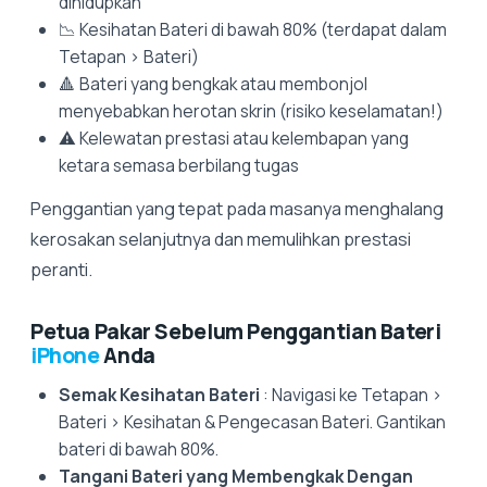
dihidupkan
📉 Kesihatan Bateri di bawah 80% (terdapat dalam
Tetapan > Bateri)
🔺 Bateri yang bengkak atau membonjol
menyebabkan herotan skrin (risiko keselamatan!)
⚠️ Kelewatan prestasi atau kelembapan yang
ketara semasa berbilang tugas
Penggantian yang tepat pada masanya menghalang
kerosakan selanjutnya dan memulihkan prestasi
peranti.
Petua Pakar Sebelum Penggantian Bateri
iPhone
Anda
Semak Kesihatan Bateri
: Navigasi ke Tetapan >
Bateri > Kesihatan & Pengecasan Bateri. Gantikan
bateri di bawah 80%.
Tangani Bateri yang Membengkak Dengan