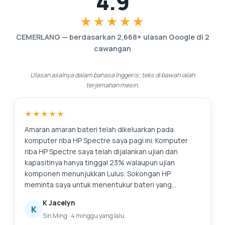
4.9
★★★★★
CEMERLANG
—
berdasarkan
2,668
+ ulasan Google di
2
cawangan
Ulasan asalnya dalam bahasa Inggeris; teks di bawah ialah
terjemahan mesin.
★★★★★
Amaran amaran bateri telah dikeluarkan pada
komputer riba HP Spectre saya pagi ini. Komputer
riba HP Spectre saya telah dijalankan ujian dan
kapasitinya hanya tinggal 23% walaupun ujian
komponen menunjukkan Lulus. Sokongan HP
meminta saya untuk menentukur bateri yang
merupakan prosedur yang sangat panjang dan
K Jacelyn
membosankan, dan ia tidak menyelesaikan isu bateri
K
Sin Ming
·
4 minggu yang lalu
asal iaitu kapasiti yang merosot. Sokongan HP juga