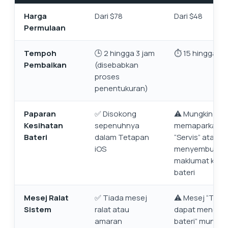
Harga
Dari $78
Dari $48
Permulaan
Tempoh
🕒 2 hingga 3 jam
⏱️ 15 hingga 30
Pembaikan
(disebabkan
proses
penentukuran)
Paparan
✅ Disokong
⚠️ Mungkin
Kesihatan
sepenuhnya
memaparkan m
Bateri
dalam Tetapan
“Servis” atau
iOS
menyembunyi
maklumat kesi
bateri
Mesej Ralat
✅ Tiada mesej
⚠️ Mesej “Tida
Sistem
ralat atau
dapat menges
amaran
bateri” mungki