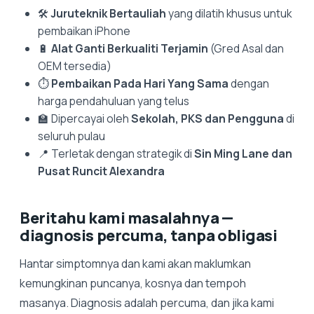
🛠️
Juruteknik Bertauliah
yang dilatih khusus untuk
pembaikan iPhone
🔋
Alat Ganti Berkualiti Terjamin
(Gred Asal dan
OEM tersedia)
⏱️
Pembaikan Pada Hari Yang Sama
dengan
harga pendahuluan yang telus
🏫 Dipercayai oleh
Sekolah, PKS dan Pengguna
di
seluruh pulau
📍 Terletak dengan strategik di
Sin Ming Lane dan
Pusat Runcit Alexandra
Beritahu kami masalahnya —
diagnosis percuma, tanpa obligasi
Hantar simptomnya dan kami akan maklumkan
kemungkinan puncanya, kosnya dan tempoh
masanya. Diagnosis adalah percuma, dan jika kami