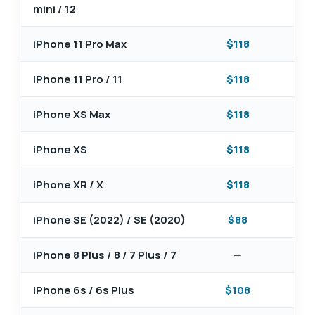
mini / 12
iPhone 11 Pro Max
$118
$4
iPhone 11 Pro / 11
$118
$5
iPhone XS Max
$118
$4
iPhone XS
$118
$5
iPhone XR / X
$118
$4
iPhone SE (2022) / SE (2020)
$88
$4
iPhone 8 Plus / 8 / 7 Plus / 7
—
$4
iPhone 6s / 6s Plus
$108
$4