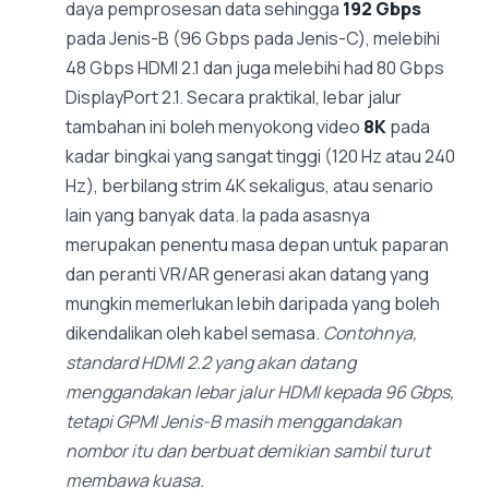
daya pemprosesan data sehingga
192 Gbps
pada Jenis-B (96 Gbps pada Jenis-C), melebihi
48 Gbps HDMI 2.1 dan juga melebihi had 80 Gbps
DisplayPort 2.1. Secara praktikal, lebar jalur
tambahan ini boleh menyokong video
8K
pada
kadar bingkai yang sangat tinggi (120 Hz atau 240
Hz), berbilang strim 4K sekaligus, atau senario
lain yang banyak data. Ia pada asasnya
merupakan penentu masa depan untuk paparan
dan peranti VR/AR generasi akan datang yang
mungkin memerlukan lebih daripada yang boleh
dikendalikan oleh kabel semasa.
Contohnya,
standard HDMI 2.2 yang akan datang
menggandakan lebar jalur HDMI kepada 96 Gbps,
tetapi GPMI Jenis-B masih menggandakan
nombor itu dan berbuat demikian sambil turut
membawa kuasa.