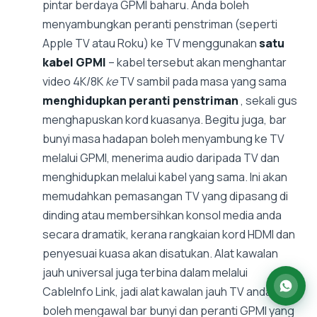
pintar berdaya GPMI baharu. Anda boleh
menyambungkan peranti penstriman (seperti
Apple TV atau Roku) ke TV menggunakan
satu
kabel GPMI
– kabel tersebut akan menghantar
video 4K/8K
ke
TV sambil pada masa yang sama
menghidupkan peranti penstriman
, sekali gus
menghapuskan kord kuasanya. Begitu juga, bar
bunyi masa hadapan boleh menyambung ke TV
melalui GPMI, menerima audio daripada TV dan
menghidupkan melalui kabel yang sama. Ini akan
memudahkan pemasangan TV yang dipasang di
dinding atau membersihkan konsol media anda
secara dramatik, kerana rangkaian kord HDMI dan
penyesuai kuasa akan disatukan. Alat kawalan
jauh universal juga terbina dalam melalui
CableInfo Link, jadi alat kawalan jauh TV anda
boleh mengawal bar bunyi dan peranti GPMI yang