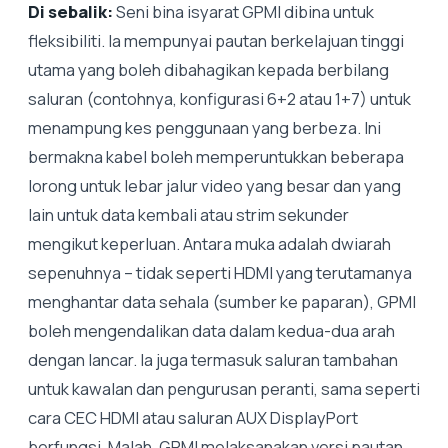
Di sebalik:
Seni bina isyarat GPMI dibina untuk
fleksibiliti. Ia mempunyai pautan berkelajuan tinggi
utama yang boleh dibahagikan kepada berbilang
saluran (contohnya, konfigurasi 6+2 atau 1+7) untuk
menampung kes penggunaan yang berbeza. Ini
bermakna kabel boleh memperuntukkan beberapa
lorong untuk lebar jalur video yang besar dan yang
lain untuk data kembali atau strim sekunder
mengikut keperluan. Antara muka adalah dwiarah
sepenuhnya – tidak seperti HDMI yang terutamanya
menghantar data sehala (sumber ke paparan), GPMI
boleh mengendalikan data dalam kedua-dua arah
dengan lancar. Ia juga termasuk saluran tambahan
untuk kawalan dan pengurusan peranti, sama seperti
cara CEC HDMI atau saluran AUX DisplayPort
berfungsi. Malah, GPMI melaksanakan versi pautan