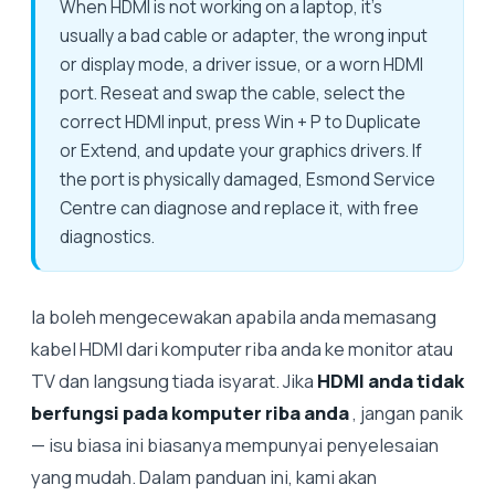
When HDMI is not working on a laptop, it's
usually a bad cable or adapter, the wrong input
or display mode, a driver issue, or a worn HDMI
port. Reseat and swap the cable, select the
correct HDMI input, press Win + P to Duplicate
or Extend, and update your graphics drivers. If
the port is physically damaged, Esmond Service
Centre can diagnose and replace it, with free
diagnostics.
Ia boleh mengecewakan apabila anda memasang
kabel HDMI dari komputer riba anda ke monitor atau
TV dan langsung tiada isyarat. Jika
HDMI anda tidak
berfungsi pada komputer riba anda
, jangan panik
— isu biasa ini biasanya mempunyai penyelesaian
yang mudah. ​​Dalam panduan ini, kami akan