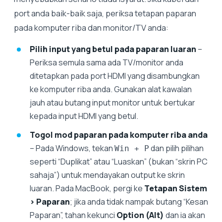
port anda baik-baik saja, periksa tetapan paparan
pada komputer riba dan monitor/TV anda:
Pilih input yang betul pada paparan luaran
–
Periksa semula sama ada TV/monitor anda
ditetapkan pada port HDMI yang disambungkan
ke komputer riba anda. Gunakan alat kawalan
jauh atau butang input monitor untuk bertukar
kepada input HDMI yang betul.
Togol mod paparan pada komputer riba anda
– Pada Windows, tekan
dan pilih pilihan
Win + P
seperti “Duplikat” atau “Luaskan” (bukan “skrin PC
sahaja”) untuk mendayakan output ke skrin
luaran. Pada MacBook, pergi ke
Tetapan Sistem
> Paparan
; jika anda tidak nampak butang “Kesan
Paparan”, tahan kekunci
Option (Alt)
dan ia akan