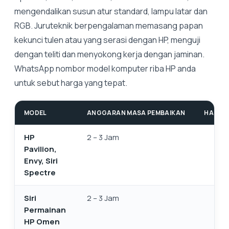
mengendalikan susun atur standard, lampu latar dan
RGB. Juruteknik berpengalaman memasang papan
kekunci tulen atau yang serasi dengan HP, menguji
dengan teliti dan menyokong kerja dengan jaminan.
WhatsApp nombor model komputer riba HP anda
untuk sebut harga yang tepat.
MODEL
ANGGARAN MASA PEMBAIKAN
HARGA 
HP
2 – 3 Jam
Pavilion,
Envy, Siri
Spectre
Siri
2 – 3 Jam
Permainan
HP Omen