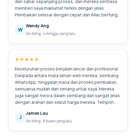
haba. Secara keseluruhan, perkhidmatan ini cekap,
dan sabar sepanjang proses, dan mereka sentiasa
boleh dipercayai dan dikendalikan secara
memberi saya maklumat terkini dengan jelas.
profesional. Saya tidak teragak-agak untuk
Pembaikan selesai dengan cepat dan iMac berfungsi
mengesyorkan Pusat Servis Esmond di Pusat Runcit
dengan baik semula. Mereka juga menunjukkan
Wendy Ang
Alexandra kepada sesiapa sahaja yang mencari
kepada saya gambar-gambar pengumpulan habuk
W
Sin Ming
·
4 minggu yang lalu
servis komputer riba yang boleh dipercayai dan
dalaman dan menerangkan servis yang disyorkan
cekap.
secara telus, yang saya hargai sebagai seseorang
yang tidak biasa dengan pembaikan. Secara
keseluruhan, pengalaman yang lancar dan
★★★★★
meyakinkan. Terima kasih atas perkhidmatan
profesional!
Keseluruhan proses berjalan lancar dan profesional.
Daripada antara muka laman web mereka, sembang
WhatsApp, hinggalah masa dan proses pembaikan,
semuanya mudah dan senang untuk saya. Mereka
juga sangat mesra dalam sembang dan sangat jelas
dengan arahan dan sebut harga mereka. Tempoh
jaminan mereka juga menakjubkan. Pasti akan
James Lau
kembali ke sini lagi jika saya perlu membaiki apa-apa
J
Sin Ming
·
8 bulan yang lalu
lagi. Dan sudah tentu, komputer riba terasa seperti
baru. Suntingan: Terima kasih kerana membersihkan
skrin saya! Saya menghargai perkhidmatan