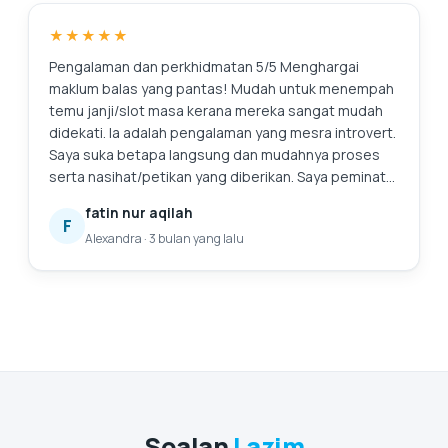
tambahan.
★★★★★
Pengalaman dan perkhidmatan 5/5 Menghargai
maklum balas yang pantas! Mudah untuk menempah
temu janji/slot masa kerana mereka sangat mudah
didekati. Ia adalah pengalaman yang mesra introvert.
Saya suka betapa langsung dan mudahnya proses
serta nasihat/petikan yang diberikan. Saya peminat
tegarnya. Ini juga kali pertama saya mencari
fatin nur aqilah
perkhidmatan untuk menggantikan bateri komputer
F
Alexandra
·
3 bulan yang lalu
riba saya, dan saya sangat gembira kerana telah
menemui mereka. Pasti akan kembali lagi untuk
bantuan selanjutnya. 😄
Soalan
Lazim