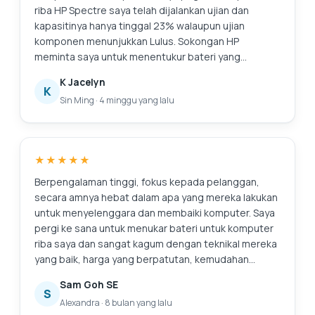
riba HP Spectre saya telah dijalankan ujian dan
kapasitinya hanya tinggal 23% walaupun ujian
komponen menunjukkan Lulus. Sokongan HP
meminta saya untuk menentukur bateri yang
merupakan prosedur yang sangat panjang dan
K Jacelyn
membosankan, dan ia tidak menyelesaikan isu bateri
K
Sin Ming
·
4 minggu yang lalu
asal iaitu kapasiti yang merosot. Sokongan HP juga
memerlukan masa (sepanjang hari juga tidak pernah
menghubungi saya) untuk menyemak stok dan
harga. Saya hanya memerlukan penyelesaian yang
★★★★★
lebih cepat untuk isu ini, iaitu hanya menggantikan
bateri. Saya mencari di Internet dan menemui Pusat
Berpengalaman tinggi, fokus kepada pelanggan,
Servis Esmond dengan ulasan yang baik. Respons
secara amnya hebat dalam apa yang mereka lakukan
pantas dan nasihat yang membantu. Mereka
untuk menyelenggara dan membaiki komputer. Saya
memindahkan bateri ke cawangan di MidView dalam
pergi ke sana untuk menukar bateri untuk komputer
masa 2 jam dan menukar bateri saya dalam masa 30
riba saya dan sangat kagum dengan teknikal mereka
hingga 40 minit semasa saya berada di lokasi.
yang baik, harga yang berpatutan, kemudahan
Harganya kompetitif berbanding sebut harga lain
menjalankan perniagaan dan keramahan kakitangan
Sam Goh SE
yang saya dapat dan juga membeli jaminan lanjutan
kaunter penerimaan tetamu. Mereka menemui
S
Alexandra
·
8 bulan yang lalu
selama 1 tahun dengan harga $48. Mereka juga
sesuatu yang lain; iaitu sistem penyejukan yang