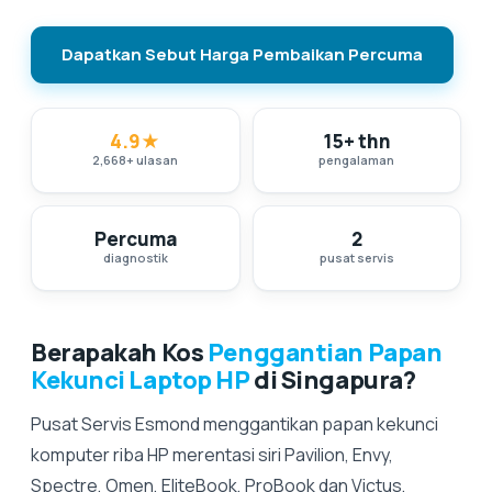
Dapatkan Sebut Harga Pembaikan Percuma
4.9
★
15+ thn
2,668
+
ulasan
pengalaman
Percuma
2
diagnostik
pusat servis
Berapakah Kos
Penggantian Papan
Kekunci Laptop HP
di Singapura?
Pusat Servis Esmond menggantikan papan kekunci
komputer riba HP merentasi siri Pavilion, Envy,
Spectre, Omen, EliteBook, ProBook dan Victus,