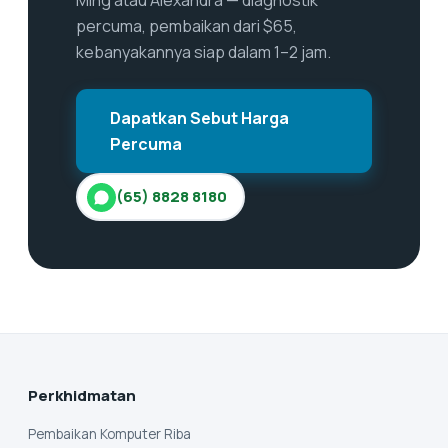
Ming atau Alexandra — diagnostik
percuma, pembaikan dari $65,
kebanyakannya siap dalam 1–2 jam.
Dapatkan Sebut Harga
Percuma
(65) 8828 8180
Perkhidmatan
Pembaikan Komputer Riba