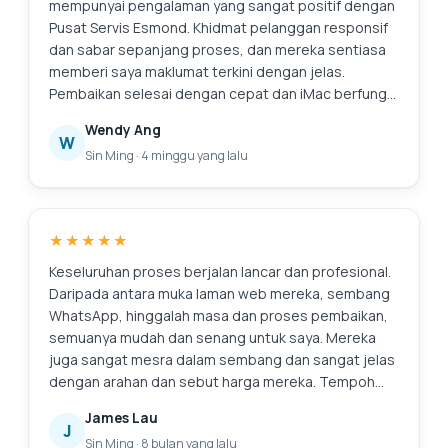
selepas format semula dan pembersihan dalaman
mempunyai pengalaman yang sangat positif dengan
jelas membantu dengan prestasi dan pengurusan
Pusat Servis Esmond. Khidmat pelanggan responsif
haba. Secara keseluruhan, perkhidmatan ini cekap,
dan sabar sepanjang proses, dan mereka sentiasa
boleh dipercayai dan dikendalikan secara
memberi saya maklumat terkini dengan jelas.
profesional. Saya tidak teragak-agak untuk
Pembaikan selesai dengan cepat dan iMac berfungsi
mengesyorkan Pusat Servis Esmond di Pusat Runcit
dengan baik semula. Mereka juga menunjukkan
Wendy Ang
Alexandra kepada sesiapa sahaja yang mencari
kepada saya gambar-gambar pengumpulan habuk
W
Sin Ming
·
4 minggu yang lalu
servis komputer riba yang boleh dipercayai dan
dalaman dan menerangkan servis yang disyorkan
cekap.
secara telus, yang saya hargai sebagai seseorang
yang tidak biasa dengan pembaikan. Secara
keseluruhan, pengalaman yang lancar dan
★★★★★
meyakinkan. Terima kasih atas perkhidmatan
profesional!
Keseluruhan proses berjalan lancar dan profesional.
Daripada antara muka laman web mereka, sembang
WhatsApp, hinggalah masa dan proses pembaikan,
semuanya mudah dan senang untuk saya. Mereka
juga sangat mesra dalam sembang dan sangat jelas
dengan arahan dan sebut harga mereka. Tempoh
jaminan mereka juga menakjubkan. Pasti akan
James Lau
kembali ke sini lagi jika saya perlu membaiki apa-apa
J
Sin Ming
·
8 bulan yang lalu
lagi. Dan sudah tentu, komputer riba terasa seperti