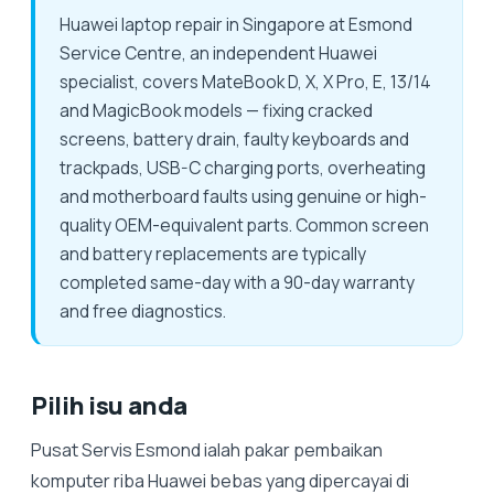
Huawei laptop repair in Singapore at Esmond
Service Centre, an independent Huawei
specialist, covers MateBook D, X, X Pro, E, 13/14
and MagicBook models — fixing cracked
screens, battery drain, faulty keyboards and
trackpads, USB-C charging ports, overheating
and motherboard faults using genuine or high-
quality OEM-equivalent parts. Common screen
and battery replacements are typically
completed same-day with a 90-day warranty
and free diagnostics.
Pilih isu anda
Pusat Servis Esmond ialah pakar pembaikan
komputer riba Huawei bebas yang dipercayai di