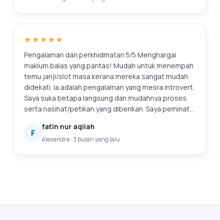
baru. Suntingan: Terima kasih kerana membersihkan
skrin saya! Saya menghargai perkhidmatan
tambahan.
★★★★★
Pengalaman dan perkhidmatan 5/5 Menghargai
maklum balas yang pantas! Mudah untuk menempah
temu janji/slot masa kerana mereka sangat mudah
didekati. Ia adalah pengalaman yang mesra introvert.
Saya suka betapa langsung dan mudahnya proses
serta nasihat/petikan yang diberikan. Saya peminat
tegarnya. Ini juga kali pertama saya mencari
fatin nur aqilah
perkhidmatan untuk menggantikan bateri komputer
F
Alexandra
·
3 bulan yang lalu
riba saya, dan saya sangat gembira kerana telah
menemui mereka. Pasti akan kembali lagi untuk
bantuan selanjutnya. 😄