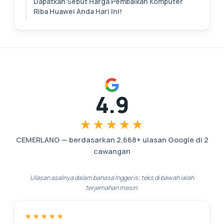
Dapatkan Sebut Harga Pembaikan Komputer
Riba Huawei Anda Hari Ini!
4.9
★★★★★
CEMERLANG
—
berdasarkan
2,668
+ ulasan Google di
2
cawangan
Ulasan asalnya dalam bahasa Inggeris; teks di bawah ialah
terjemahan mesin.
★★★★★