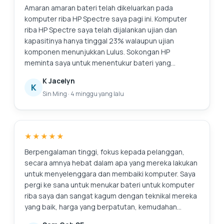
Amaran amaran bateri telah dikeluarkan pada
komputer riba HP Spectre saya pagi ini. Komputer
riba HP Spectre saya telah dijalankan ujian dan
kapasitinya hanya tinggal 23% walaupun ujian
komponen menunjukkan Lulus. Sokongan HP
meminta saya untuk menentukur bateri yang
merupakan prosedur yang sangat panjang dan
K Jacelyn
membosankan, dan ia tidak menyelesaikan isu bateri
K
Sin Ming
·
4 minggu yang lalu
asal iaitu kapasiti yang merosot. Sokongan HP juga
memerlukan masa (sepanjang hari juga tidak pernah
menghubungi saya) untuk menyemak stok dan
harga. Saya hanya memerlukan penyelesaian yang
★★★★★
lebih cepat untuk isu ini, iaitu hanya menggantikan
bateri. Saya mencari di Internet dan menemui Pusat
Berpengalaman tinggi, fokus kepada pelanggan,
Servis Esmond dengan ulasan yang baik. Respons
secara amnya hebat dalam apa yang mereka lakukan
pantas dan nasihat yang membantu. Mereka
untuk menyelenggara dan membaiki komputer. Saya
memindahkan bateri ke cawangan di MidView dalam
pergi ke sana untuk menukar bateri untuk komputer
masa 2 jam dan menukar bateri saya dalam masa 30
riba saya dan sangat kagum dengan teknikal mereka
hingga 40 minit semasa saya berada di lokasi.
yang baik, harga yang berpatutan, kemudahan
Harganya kompetitif berbanding sebut harga lain
menjalankan perniagaan dan keramahan kakitangan