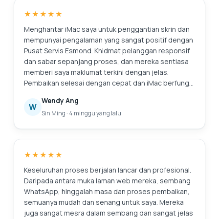
dengan jelas kepada saya. Teruskan usaha Esmond.
kemajuannya. Selepas servis, komputer riba saya
★★★★★
terasa seperti baru. Prestasi bateri telah bertambah
baik dengan ketara, sistem berjalan lebih lancar
Menghantar iMac saya untuk penggantian skrin dan
selepas format semula dan pembersihan dalaman
mempunyai pengalaman yang sangat positif dengan
jelas membantu dengan prestasi dan pengurusan
Pusat Servis Esmond. Khidmat pelanggan responsif
haba. Secara keseluruhan, perkhidmatan ini cekap,
dan sabar sepanjang proses, dan mereka sentiasa
boleh dipercayai dan dikendalikan secara
memberi saya maklumat terkini dengan jelas.
profesional. Saya tidak teragak-agak untuk
Pembaikan selesai dengan cepat dan iMac berfungsi
mengesyorkan Pusat Servis Esmond di Pusat Runcit
dengan baik semula. Mereka juga menunjukkan
Wendy Ang
Alexandra kepada sesiapa sahaja yang mencari
kepada saya gambar-gambar pengumpulan habuk
W
Sin Ming
·
4 minggu yang lalu
servis komputer riba yang boleh dipercayai dan
dalaman dan menerangkan servis yang disyorkan
cekap.
secara telus, yang saya hargai sebagai seseorang
yang tidak biasa dengan pembaikan. Secara
keseluruhan, pengalaman yang lancar dan
★★★★★
meyakinkan. Terima kasih atas perkhidmatan
profesional!
Keseluruhan proses berjalan lancar dan profesional.
Daripada antara muka laman web mereka, sembang
WhatsApp, hinggalah masa dan proses pembaikan,
semuanya mudah dan senang untuk saya. Mereka
juga sangat mesra dalam sembang dan sangat jelas