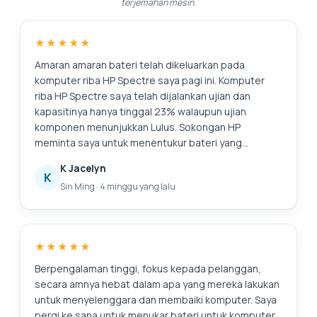
terjemahan mesin.
★★★★★
Amaran amaran bateri telah dikeluarkan pada
komputer riba HP Spectre saya pagi ini. Komputer
riba HP Spectre saya telah dijalankan ujian dan
kapasitinya hanya tinggal 23% walaupun ujian
komponen menunjukkan Lulus. Sokongan HP
meminta saya untuk menentukur bateri yang
merupakan prosedur yang sangat panjang dan
K Jacelyn
membosankan, dan ia tidak menyelesaikan isu bateri
K
Sin Ming
·
4 minggu yang lalu
asal iaitu kapasiti yang merosot. Sokongan HP juga
memerlukan masa (sepanjang hari juga tidak pernah
menghubungi saya) untuk menyemak stok dan
harga. Saya hanya memerlukan penyelesaian yang
★★★★★
lebih cepat untuk isu ini, iaitu hanya menggantikan
bateri. Saya mencari di Internet dan menemui Pusat
Berpengalaman tinggi, fokus kepada pelanggan,
Servis Esmond dengan ulasan yang baik. Respons
secara amnya hebat dalam apa yang mereka lakukan
pantas dan nasihat yang membantu. Mereka
untuk menyelenggara dan membaiki komputer. Saya
memindahkan bateri ke cawangan di MidView dalam
pergi ke sana untuk menukar bateri untuk komputer