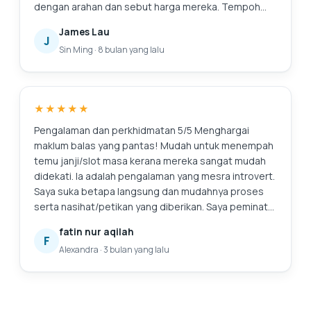
dengan arahan dan sebut harga mereka. Tempoh
jaminan mereka juga menakjubkan. Pasti akan
James Lau
kembali ke sini lagi jika saya perlu membaiki apa-apa
J
Sin Ming
·
8 bulan yang lalu
lagi. Dan sudah tentu, komputer riba terasa seperti
baru. Suntingan: Terima kasih kerana membersihkan
skrin saya! Saya menghargai perkhidmatan
tambahan.
★★★★★
Pengalaman dan perkhidmatan 5/5 Menghargai
maklum balas yang pantas! Mudah untuk menempah
temu janji/slot masa kerana mereka sangat mudah
didekati. Ia adalah pengalaman yang mesra introvert.
Saya suka betapa langsung dan mudahnya proses
serta nasihat/petikan yang diberikan. Saya peminat
tegarnya. Ini juga kali pertama saya mencari
fatin nur aqilah
perkhidmatan untuk menggantikan bateri komputer
F
Alexandra
·
3 bulan yang lalu
riba saya, dan saya sangat gembira kerana telah
menemui mereka. Pasti akan kembali lagi untuk
bantuan selanjutnya. 😄