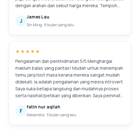
dengan arahan dan sebut harga mereka. Tempoh
jaminan mereka juga menakjubkan. Pasti akan
James Lau
kembali ke sini lagi jika saya perlu membaiki apa-apa
J
Sin Ming
·
8 bulan yang lalu
lagi. Dan sudah tentu, komputer riba terasa seperti
baru. Suntingan: Terima kasih kerana membersihkan
skrin saya! Saya menghargai perkhidmatan
tambahan.
★★★★★
Pengalaman dan perkhidmatan 5/5 Menghargai
maklum balas yang pantas! Mudah untuk menempah
temu janji/slot masa kerana mereka sangat mudah
didekati. Ia adalah pengalaman yang mesra introvert.
Saya suka betapa langsung dan mudahnya proses
serta nasihat/petikan yang diberikan. Saya peminat
tegarnya. Ini juga kali pertama saya mencari
fatin nur aqilah
perkhidmatan untuk menggantikan bateri komputer
F
Alexandra
·
3 bulan yang lalu
riba saya, dan saya sangat gembira kerana telah
menemui mereka. Pasti akan kembali lagi untuk
bantuan selanjutnya. 😄