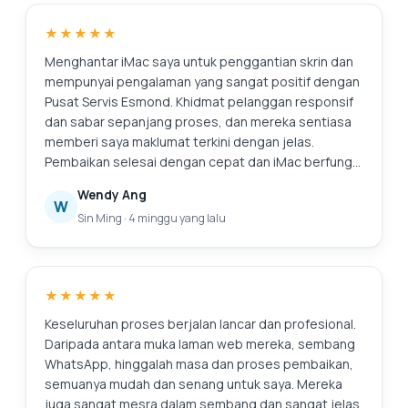
dengan jelas kepada saya. Teruskan usaha Esmond.
kemajuannya. Selepas servis, komputer riba saya
★★★★★
terasa seperti baru. Prestasi bateri telah bertambah
baik dengan ketara, sistem berjalan lebih lancar
Menghantar iMac saya untuk penggantian skrin dan
selepas format semula dan pembersihan dalaman
mempunyai pengalaman yang sangat positif dengan
jelas membantu dengan prestasi dan pengurusan
Pusat Servis Esmond. Khidmat pelanggan responsif
haba. Secara keseluruhan, perkhidmatan ini cekap,
dan sabar sepanjang proses, dan mereka sentiasa
boleh dipercayai dan dikendalikan secara
memberi saya maklumat terkini dengan jelas.
profesional. Saya tidak teragak-agak untuk
Pembaikan selesai dengan cepat dan iMac berfungsi
mengesyorkan Pusat Servis Esmond di Pusat Runcit
dengan baik semula. Mereka juga menunjukkan
Wendy Ang
Alexandra kepada sesiapa sahaja yang mencari
kepada saya gambar-gambar pengumpulan habuk
W
Sin Ming
·
4 minggu yang lalu
servis komputer riba yang boleh dipercayai dan
dalaman dan menerangkan servis yang disyorkan
cekap.
secara telus, yang saya hargai sebagai seseorang
yang tidak biasa dengan pembaikan. Secara
keseluruhan, pengalaman yang lancar dan
★★★★★
meyakinkan. Terima kasih atas perkhidmatan
profesional!
Keseluruhan proses berjalan lancar dan profesional.
Daripada antara muka laman web mereka, sembang
WhatsApp, hinggalah masa dan proses pembaikan,
semuanya mudah dan senang untuk saya. Mereka
juga sangat mesra dalam sembang dan sangat jelas