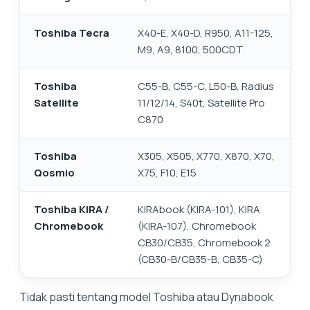
Toshiba Tecra
X40-E, X40-D, R950, A11-125,
M9, A9, 8100, 500CDT
Toshiba
C55-B, C55-C, L50-B, Radius
Satellite
11/12/14, S40t, Satellite Pro
C870
Toshiba
X305, X505, X770, X870, X70,
Qosmio
X75, F10, E15
Toshiba KIRA /
KIRAbook (KIRA-101), KIRA
Chromebook
(KIRA-107), Chromebook
CB30/CB35, Chromebook 2
(CB30-B/CB35-B, CB35-C)
Tidak pasti tentang model Toshiba atau Dynabook