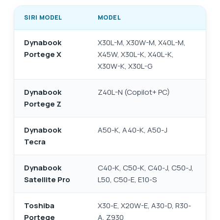
SIRI MODEL
MODEL
Dynabook
X30L-M, X30W-M, X40L-M,
Portege X
X45W, X30L-K, X40L-K,
X30W-K, X30L-G
Dynabook
Z40L-N (Copilot+ PC)
Portege Z
Dynabook
A50-K, A40-K, A50-J
Tecra
Dynabook
C40-K, C50-K, C40-J, C50-J,
Satellite Pro
L50, C50-E, E10-S
Toshiba
X30-E, X20W-E, A30-D, R30-
Portege
A, Z930