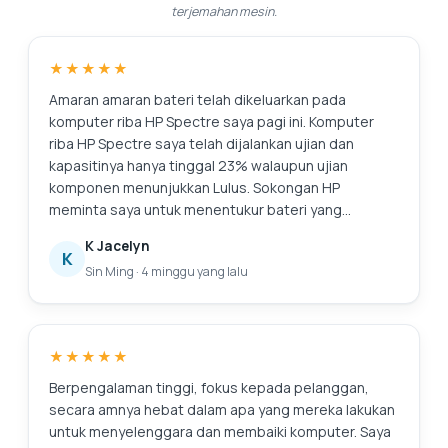
terjemahan mesin.
★★★★★
Amaran amaran bateri telah dikeluarkan pada
komputer riba HP Spectre saya pagi ini. Komputer
riba HP Spectre saya telah dijalankan ujian dan
kapasitinya hanya tinggal 23% walaupun ujian
komponen menunjukkan Lulus. Sokongan HP
meminta saya untuk menentukur bateri yang
merupakan prosedur yang sangat panjang dan
K Jacelyn
membosankan, dan ia tidak menyelesaikan isu bateri
K
Sin Ming
·
4 minggu yang lalu
asal iaitu kapasiti yang merosot. Sokongan HP juga
memerlukan masa (sepanjang hari juga tidak pernah
menghubungi saya) untuk menyemak stok dan
harga. Saya hanya memerlukan penyelesaian yang
★★★★★
lebih cepat untuk isu ini, iaitu hanya menggantikan
bateri. Saya mencari di Internet dan menemui Pusat
Berpengalaman tinggi, fokus kepada pelanggan,
Servis Esmond dengan ulasan yang baik. Respons
secara amnya hebat dalam apa yang mereka lakukan
pantas dan nasihat yang membantu. Mereka
untuk menyelenggara dan membaiki komputer. Saya