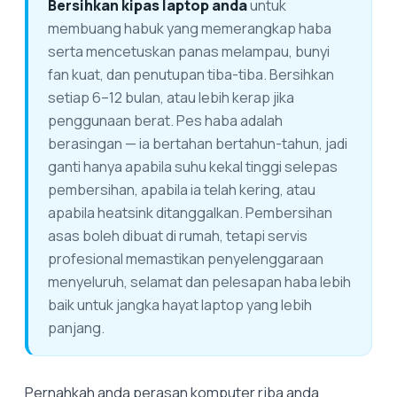
Bersihkan kipas laptop anda
untuk
membuang habuk yang memerangkap haba
serta mencetuskan panas melampau, bunyi
fan kuat, dan penutupan tiba-tiba. Bersihkan
setiap 6–12 bulan, atau lebih kerap jika
penggunaan berat. Pes haba adalah
berasingan — ia bertahan bertahun-tahun, jadi
ganti hanya apabila suhu kekal tinggi selepas
pembersihan, apabila ia telah kering, atau
apabila heatsink ditanggalkan. Pembersihan
asas boleh dibuat di rumah, tetapi servis
profesional memastikan penyelenggaraan
menyeluruh, selamat dan pelesapan haba lebih
baik untuk jangka hayat laptop yang lebih
panjang.
Pernahkah anda perasan komputer riba anda