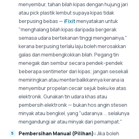
menyembur, tahan bilah kipas dengan hujung jari
atau pick plastik lembut supaya kipas tidak
berpusing bebas —
iFixit
menyatakan untuk
"menghalang bilah kipas daripada bergerak
semasa udara bertekanan tinggi mengenainya,"
kerana berpusing terlalu laju boleh merosakkan
galas dan membengkokkan bilah. Pegang tin
menegak dan sembur secara pendek-pendek
beberapa sentimeter dari kipas; jangan sesekali
memiringkan atau menterbalikkannya kerana ia
menyembur propelan cecair sejuk beku ke atas
elektronik. Gunakan tin udara khas atau
pembersih elektronik — bukan hos angin stesen
minyak atau bengkel, yang "udaranya ... selalunya
mengandungi air atau minyak dari pemampat."
Pembersihan Manual (Pilihan):
Jika boleh