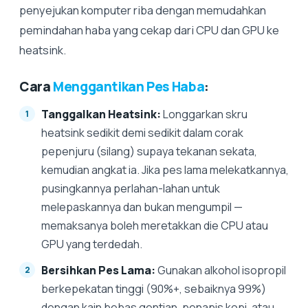
penyejukan komputer riba dengan memudahkan
pemindahan haba yang cekap dari CPU dan GPU ke
heatsink.
Cara
Menggantikan Pes Haba
:
Tanggalkan Heatsink:
Longgarkan skru
heatsink sedikit demi sedikit dalam corak
pepenjuru (silang) supaya tekanan sekata,
kemudian angkat ia. Jika pes lama melekatkannya,
pusingkannya perlahan-lahan untuk
melepaskannya dan bukan mengumpil —
memaksanya boleh meretakkan die CPU atau
GPU yang terdedah.
Bersihkan Pes Lama:
Gunakan alkohol isopropil
berkepekatan tinggi (90%+, sebaiknya 99%)
dengan kain bebas gentian, penapis kopi, atau