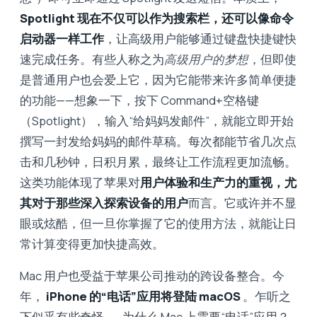
Spotlight 现在不仅可以作为搜索栏，还可以像命令
启动器一样工作
，让高级用户能够通过键盘快捷键快
速完成任务。有些人称之为
高级用户的梦想
，但即使
是普通用户也会爱上它，因为它能带来许多简单便捷
的功能——想象一下，按下 Command+空格键
（Spotlight），输入“给妈妈发邮件”，就能立即开始
撰写一封发给妈妈的邮件草稿。每次都能节省几次点
击和几秒钟，日积月累，最终让工作流程更加流畅。
这类功能体现了苹果对
用户体验和生产力的重视，尤
其对于那些深入探索设备的用户
而言。它或许并不显
眼或炫酷，但一旦你掌握了它的使用方法，就能让日
常计算变得更加快捷高效。
Mac 用户也受益于苹果公司推动的跨设备整合。今
年，
iPhone 的“电话”应用将登陆 macOS
。乍听之
下似乎有些奇怪——为什么 Mac 上需要“电话”应用？