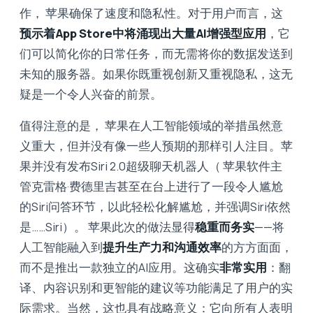
作， 苹果确保了速度和隐私性。对于用户而言，这
预示着App Store中将涌现出大量AI增强型应用
，它
们可以简化你的日常任务，而无需将你的数据发送到
未知的服务器。如果你既重视创新又重视隐私，这无
疑是一个令人兴奋的前景。
值得注意的是， 苹果在人工智能领域的举措虽然意
义重大，但并没有像一些人预期的那样引人注目。苹
果并没有发布Siri 2.0超级聊天机器人（ 苹果软件主
管克雷格·费德里吉甚至在台上进行了一段令人尴尬
的Siri问答环节，以此轻松化解尴尬，并强调Siri依然
是……Siri）。 苹果此次的做法显得
稳重而务实
——将
人工智能融入到
提升生产力和沟通效率
的方方面面，
而不是推出一款独立的AI应用。这确实
非常实用
：翻
译、内容识别和更智能的建议等功能满足了用户的实
际需求。当然，这也具有战略意义：它向所有人表明