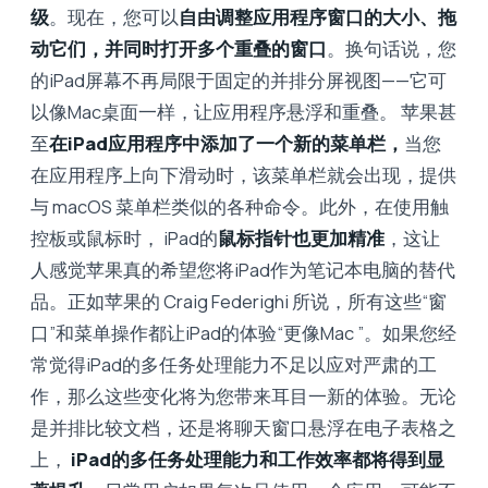
级
。现在，您可以
自由调整应用程序窗口的大小、拖
动它们，并同时打开多个重叠的窗口
。换句话说，您
的iPad屏幕不再局限于固定的并排分屏视图——它可
以像Mac桌面一样，让应用程序悬浮和重叠。 苹果甚
至
在iPad应用程序中添加了一个新的菜单栏，
当您
在应用程序上向下滑动时，该菜单栏就会出现，提供
与 macOS 菜单栏类似的各种命令。此外，在使用触
控板或鼠标时， iPad的
鼠标指针也更加精准
，这让
人感觉苹果真的希望您将iPad作为笔记本电脑的替代
品。正如苹果的 Craig Federighi 所说，所有这些“窗
口”和菜单操作都让iPad的体验“更像Mac ”。如果您经
常觉得iPad的多任务处理能力不足以应对严肃的工
作，那么这些变化将为您带来耳目一新的体验。无论
是并排比较文档，还是将聊天窗口悬浮在电子表格之
上，
iPad的多任务处理能力和工作效率都将得到显