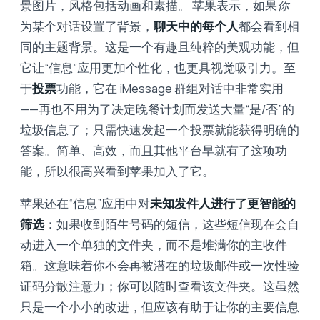
景图片，风格包括动画和素描。 苹果表示，如果
你
为某个对话设置了背景，
聊天中的每个人
都会看到相
同的主题背景。这是一个有趣且纯粹的美观功能，但
它让“信息”应用更加个性化，也更具视觉吸引力。至
于
投票
功能，它在 iMessage 群组对话中非常实用
——再也不用为了决定晚餐计划而发送大量“是/否”的
垃圾信息了；只需快速发起一个投票就能获得明确的
答案。简单、高效，而且其他平台早就有了这项功
能，所以很高兴看到苹果加入了它。
苹果还在“信息”应用中对
未知发件人进行了更智能的
筛选
：如果收到陌生号码的短信，这些短信现在会自
动进入一个单独的文件夹，而不是堆满你的主收件
箱。这意味着你不会再被潜在的垃圾邮件或一次性验
证码分散注意力；你可以随时查看该文件夹。这虽然
只是一个小小的改进，但应该有助于让你的主要信息