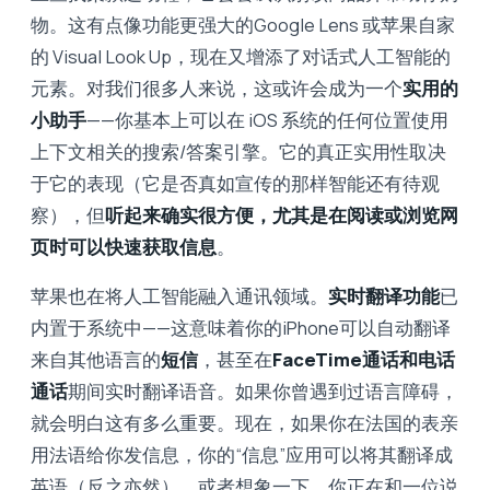
物。这有点像功能更强大的Google Lens 或苹果自家
的 Visual Look Up，现在又增添了对话式人工智能的
元素。对我们很多人来说，这或许会成为一个
实用的
小助手
——你基本上可以在 iOS 系统的任何位置使用
上下文相关的搜索/答案引擎。它的真正实用性取决
于它的表现（它是否真如宣传的那样智能还有待观
察），但
听起来确实很方便，尤其是在阅读或浏览网
页时可以快速获取信息
。
苹果也在将人工智能融入通讯领域。
实时翻译功能
已
内置于系统中——这意味着你的iPhone可以自动翻译
来自其他语言的
短信
，甚至在
FaceTime通话和电话
通话
期间实时翻译语音。如果你曾遇到过语言障碍，
就会明白这有多么重要。现在，如果你在法国的表亲
用法语给你发信息，你的“信息”应用可以将其翻译成
英语（反之亦然）。或者想象一下，你正在和一位说