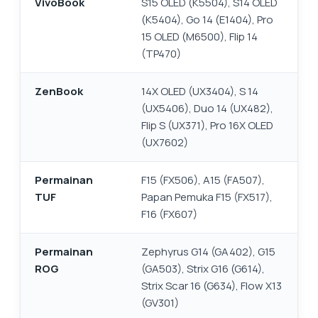
VivoBook
S15 OLED (K5504), S14 OLED
(K5404), Go 14 (E1404), Pro
15 OLED (M6500), Flip 14
(TP470)
ZenBook
14X OLED (UX3404), S 14
(UX5406), Duo 14 (UX482),
Flip S (UX371), Pro 16X OLED
(UX7602)
Permainan
F15 (FX506), A15 (FA507),
TUF
Papan Pemuka F15 (FX517),
F16 (FX607)
Permainan
Zephyrus G14 (GA402), G15
ROG
(GA503), Strix G16 (G614),
Strix Scar 16 (G634), Flow X13
(GV301)