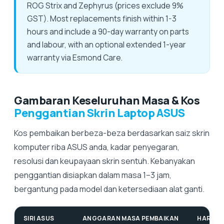
ROG Strix and Zephyrus (prices exclude 9%
GST). Most replacements finish within 1-3
hours and include a 90-day warranty on parts
and labour, with an optional extended 1-year
warranty via Esmond Care.
Gambaran Keseluruhan Masa & Kos
Penggantian Skrin Laptop ASUS
Kos pembaikan berbeza-beza berdasarkan saiz skrin
komputer riba ASUS anda, kadar penyegaran,
resolusi dan keupayaan skrin sentuh. Kebanyakan
penggantian disiapkan dalam masa 1–3 jam,
bergantung pada model dan ketersediaan alat ganti.
SIRI ASUS
ANGGARAN MASA PEMBAIKAN
HARGA 