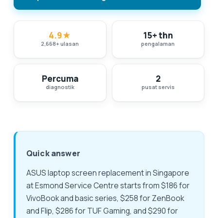
4.9
★
15+ thn
2,668
+
ulasan
pengalaman
Percuma
2
diagnostik
pusat servis
Quick answer
ASUS laptop screen replacement in Singapore
at Esmond Service Centre starts from $186 for
VivoBook and basic series, $258 for ZenBook
and Flip, $286 for TUF Gaming, and $290 for