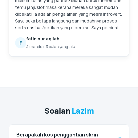
maklum balas yang pantas! Mudah untuk menempah
temu janji/slot masa kerana mereka sangat mudah
didekati. Ia adalah pengalaman yang mesra introvert.
Saya suka betapa langsung dan mudahnya proses
serta nasihat/petikan yang diberikan. Saya peminat
tegarnya. Ini juga kali pertama saya mencari
fatin nur aqilah
perkhidmatan untuk menggantikan bateri komputer
F
Alexandra
·
3 bulan yang lalu
riba saya, dan saya sangat gembira kerana telah
menemui mereka. Pasti akan kembali lagi untuk
bantuan selanjutnya. 😄
Soalan
Lazim
Berapakah kos penggantian skrin