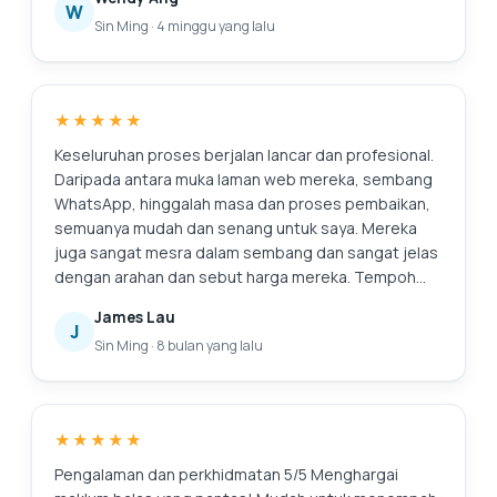
Alexandra kepada sesiapa sahaja yang mencari
kepada saya gambar-gambar pengumpulan habuk
W
Sin Ming
·
4 minggu yang lalu
servis komputer riba yang boleh dipercayai dan
dalaman dan menerangkan servis yang disyorkan
cekap.
secara telus, yang saya hargai sebagai seseorang
yang tidak biasa dengan pembaikan. Secara
keseluruhan, pengalaman yang lancar dan
★★★★★
meyakinkan. Terima kasih atas perkhidmatan
profesional!
Keseluruhan proses berjalan lancar dan profesional.
Daripada antara muka laman web mereka, sembang
WhatsApp, hinggalah masa dan proses pembaikan,
semuanya mudah dan senang untuk saya. Mereka
juga sangat mesra dalam sembang dan sangat jelas
dengan arahan dan sebut harga mereka. Tempoh
jaminan mereka juga menakjubkan. Pasti akan
James Lau
kembali ke sini lagi jika saya perlu membaiki apa-apa
J
Sin Ming
·
8 bulan yang lalu
lagi. Dan sudah tentu, komputer riba terasa seperti
baru. Suntingan: Terima kasih kerana membersihkan
skrin saya! Saya menghargai perkhidmatan
tambahan.
★★★★★
Pengalaman dan perkhidmatan 5/5 Menghargai