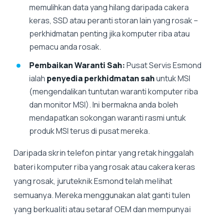
memulihkan data yang hilang daripada cakera
keras, SSD atau peranti storan lain yang rosak –
perkhidmatan penting jika komputer riba atau
pemacu anda rosak.
Pembaikan Waranti Sah:
Pusat Servis Esmond
ialah
penyedia perkhidmatan sah
untuk MSI
(mengendalikan tuntutan waranti komputer riba
dan monitor MSI). Ini bermakna anda boleh
mendapatkan sokongan waranti rasmi untuk
produk MSI terus di pusat mereka.
Daripada skrin telefon pintar yang retak hinggalah
bateri komputer riba yang rosak atau cakera keras
yang rosak, juruteknik Esmond telah melihat
semuanya. Mereka menggunakan alat ganti tulen
yang berkualiti atau setaraf OEM dan mempunyai