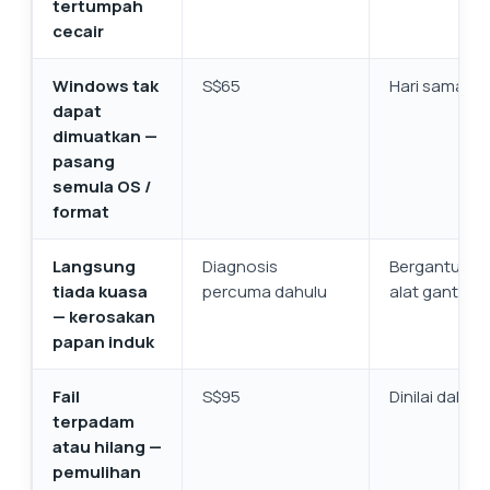
tertumpah
cecair
Windows tak
S$65
Hari sama
dapat
dimuatkan —
pasang
semula OS /
format
Langsung
Diagnosis
Bergantung 
tiada kuasa
percuma dahulu
alat ganti
— kerosakan
papan induk
Fail
S$95
Dinilai dahulu
terpadam
atau hilang —
pemulihan