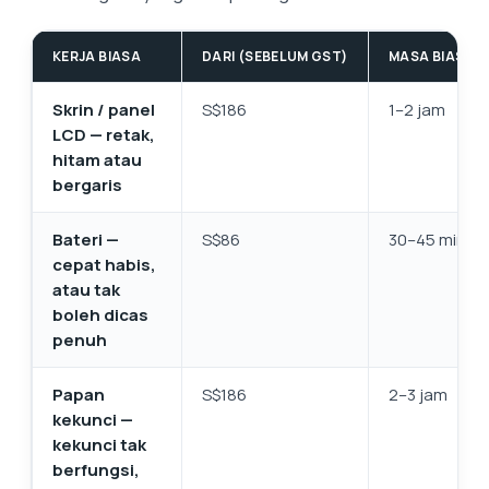
KERJA BIASA
DARI (SEBELUM GST)
MASA BIASA DI
Skrin / panel
S$186
1–2 jam
LCD — retak,
hitam atau
bergaris
Bateri —
S$86
30–45 minit
cepat habis,
atau tak
boleh dicas
penuh
Papan
S$186
2–3 jam
kekunci —
kekunci tak
berfungsi,