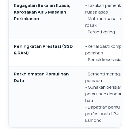
Kegagalan Bekalan Kuasa,
- Lakukan pemeriksaa
Kerosakan Air & Masalah
kuasa asas
Perkakasan
- Matikan kuasa jika ai
rosak
- Peranti kering
Peningkatan Prestasi (SSD
- Kenal pasti kompon
& RAM)
perlahan
- Semak keserasian
Perkhidmatan Pemulihan
- Berhenti mengguna
Data
pemacu
- Gunakan perisian
pemulihan dengan ber
hati
- Dapatkan pemulihan
profesional di Pusat S
Esmond