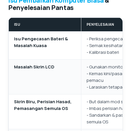
Isu Pembaikan Komputer Biasa
&
Penyelesaian Pantas
ISU
PENYELESAIAN
Isu Pengecasan Bateri &
- Periksa pengecas & 
Masalah Kuasa
- Semak kesihatan bat
- Kalibrasi bateri
Masalah Skrin LCD
- Gunakan monitor lu
- Kemas kini/pasang 
pemacu
- Laraskan tetapan p
Skrin Biru, Perisian Hasad,
- But dalam mod sela
Pemasangan Semula OS
- Imbas perisian hasa
- Sandarkan & pasan
semula OS