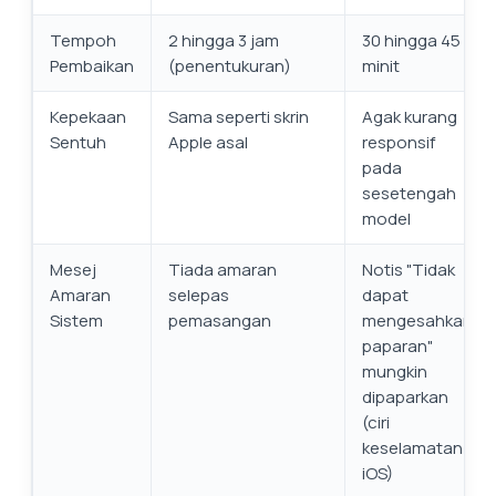
Tempoh
2 hingga 3 jam
30 hingga 45
Pembaikan
(penentukuran)
minit
Kepekaan
Sama seperti skrin
Agak kurang
Sentuh
Apple asal
responsif
pada
sesetengah
model
Mesej
Tiada amaran
Notis "Tidak
Amaran
selepas
dapat
Sistem
pemasangan
mengesahkan
paparan"
mungkin
dipaparkan
(ciri
keselamatan
iOS)