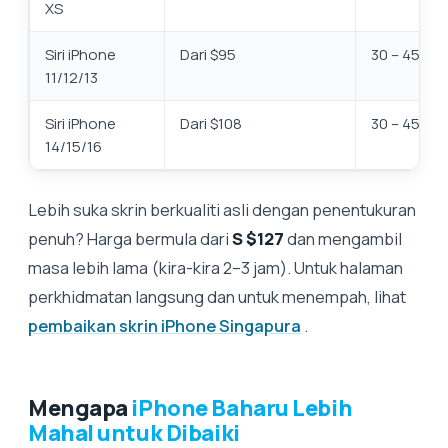
XS
Siri iPhone
Dari $95
30 – 45 min
11/12/13
Siri iPhone
Dari $108
30 – 45 min
14/15/16
Lebih suka skrin berkualiti asli dengan penentukuran
penuh? Harga bermula dari
S $127
dan mengambil
masa lebih lama (kira-kira 2–3 jam). Untuk halaman
perkhidmatan langsung dan untuk menempah, lihat
pembaikan skrin iPhone Singapura
.
Mengapa
iPhone Baharu Lebih
Mahal untuk Dibaiki