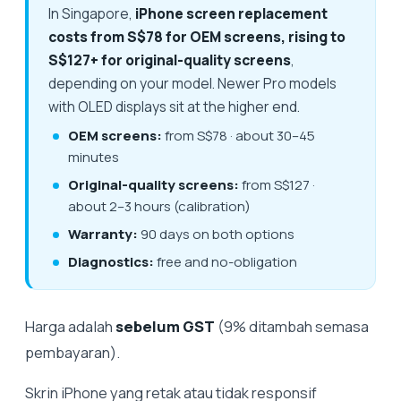
In Singapore,
iPhone screen replacement
costs from S$78 for OEM screens, rising to
S$127+ for original-quality screens
,
depending on your model. Newer Pro models
with OLED displays sit at the higher end.
OEM screens:
from S$78 · about 30–45
minutes
Original-quality screens:
from S$127 ·
about 2–3 hours (calibration)
Warranty:
90 days on both options
Diagnostics:
free and no-obligation
Harga adalah
sebelum GST
(9% ditambah semasa
pembayaran).
Skrin iPhone yang retak atau tidak responsif