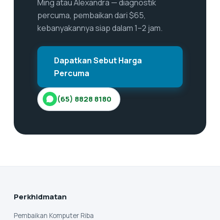
Ming atau Alexandra — diagnostik
percuma, pembaikan dari $65,
kebanyakannya siap dalam 1–2 jam.
Dapatkan Sebut Harga
Percuma
(65) 8828 8180
Perkhidmatan
Pembaikan Komputer Riba