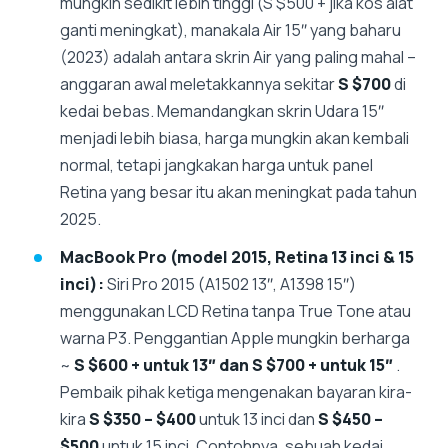
mungkin sedikit lebih tinggi (S $500 + jika kos alat
ganti meningkat), manakala Air 15″ yang baharu
(2023) adalah antara skrin Air yang paling mahal –
anggaran awal meletakkannya sekitar
S $700
di
kedai bebas. Memandangkan skrin Udara 15″
menjadi lebih biasa, harga mungkin akan kembali
normal, tetapi jangkakan harga untuk panel
Retina yang besar itu akan meningkat pada tahun
2025.
MacBook Pro (model 2015, Retina 13 inci & 15
inci):
Siri Pro 2015 (A1502 13″, A1398 15″)
menggunakan LCD Retina tanpa True Tone atau
warna P3. Penggantian Apple mungkin berharga
~
S $600 + untuk 13″ dan S $700 + untuk 15″
.
Pembaik pihak ketiga mengenakan bayaran kira-
kira
S $350 – $400
untuk 13 inci dan
S $450 –
$500
untuk 15 inci. Contohnya, sebuah kedai