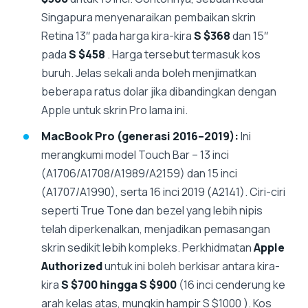
Singapura menyenaraikan pembaikan skrin
Retina 13″ pada harga kira-kira
S $368
dan 15″
pada
S $458
. Harga tersebut termasuk kos
buruh. Jelas sekali anda boleh menjimatkan
beberapa ratus dolar jika dibandingkan dengan
Apple untuk skrin Pro lama ini.
MacBook Pro (generasi 2016–2019):
Ini
merangkumi model Touch Bar – 13 inci
(A1706/A1708/A1989/A2159) dan 15 inci
(A1707/A1990), serta 16 inci 2019 (A2141). Ciri-ciri
seperti True Tone dan bezel yang lebih nipis
telah diperkenalkan, menjadikan pemasangan
skrin sedikit lebih kompleks. Perkhidmatan
Apple
Authorized
untuk ini boleh berkisar antara kira-
kira
S $700 hingga S $900
(16 inci cenderung ke
arah kelas atas, mungkin hampir S $1000 ). Kos