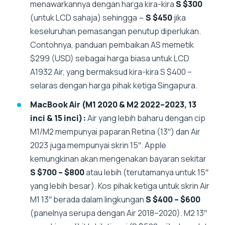
menawarkannya dengan harga kira-kira
S $300
(untuk LCD sahaja) sehingga ~
S $450
jika
keseluruhan pemasangan penutup diperlukan.
Contohnya, panduan pembaikan AS memetik
$299 (USD) sebagai harga biasa untuk LCD
A1932 Air, yang bermaksud kira-kira S $400 –
selaras dengan harga pihak ketiga Singapura.
MacBook Air (M1 2020 & M2 2022–2023, 13
inci & 15 inci):
Air yang lebih baharu dengan cip
M1/M2 mempunyai paparan Retina (13″) dan Air
2023 juga mempunyai skrin 15″. Apple
kemungkinan akan mengenakan bayaran sekitar
S $700 – $800
atau lebih (terutamanya untuk 15″
yang lebih besar). Kos pihak ketiga untuk skrin Air
M1 13″ berada dalam lingkungan
S $400 – $600
(panelnya serupa dengan Air 2018–2020). M2 13″