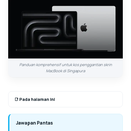
Panduan komprehensif untuk kos penggantian skrin
MacBook di Singapura
📑
Pada halaman ini
Jawapan Pantas