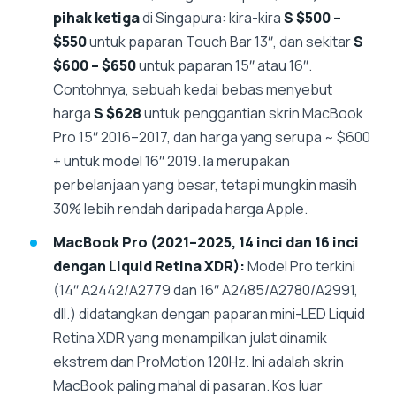
pihak ketiga
di Singapura: kira-kira
S $500 –
$550
untuk paparan Touch Bar 13″, dan sekitar
S
$600 – $650
untuk paparan 15″ atau 16″.
Contohnya, sebuah kedai bebas menyebut
harga
S $628
untuk penggantian skrin MacBook
Pro 15″ 2016–2017, dan harga yang serupa ~ $600
+ untuk model 16″ 2019. Ia merupakan
perbelanjaan yang besar, tetapi mungkin masih
30% lebih rendah daripada harga Apple.
MacBook Pro (2021–2025, 14 inci dan 16 inci
dengan Liquid Retina XDR):
Model Pro terkini
(14″ A2442/A2779 dan 16″ A2485/A2780/A2991,
dll.) didatangkan dengan paparan mini-LED Liquid
Retina XDR yang menampilkan julat dinamik
ekstrem dan ProMotion 120Hz. Ini adalah skrin
MacBook paling mahal di pasaran. Kos luar