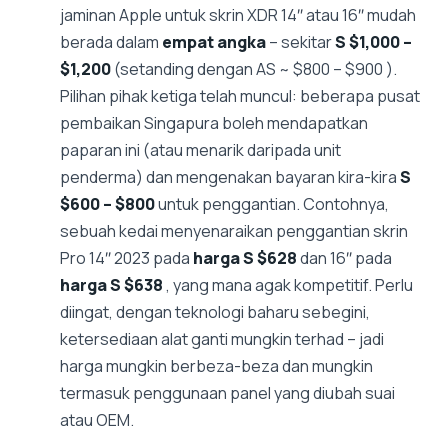
jaminan Apple untuk skrin XDR 14″ atau 16″ mudah
berada dalam
empat angka
– sekitar
S $1,000 –
$1,200
(setanding dengan AS ~ $800 – $900 ).
Pilihan pihak ketiga telah muncul: beberapa pusat
pembaikan Singapura boleh mendapatkan
paparan ini (atau menarik daripada unit
penderma) dan mengenakan bayaran kira-kira
S
$600 – $800
untuk penggantian. Contohnya,
sebuah kedai menyenaraikan penggantian skrin
Pro 14″ 2023 pada
harga S $628
dan 16″ pada
harga S $638
, yang mana agak kompetitif. Perlu
diingat, dengan teknologi baharu sebegini,
ketersediaan alat ganti mungkin terhad – jadi
harga mungkin berbeza-beza dan mungkin
termasuk penggunaan panel yang diubah suai
atau OEM.