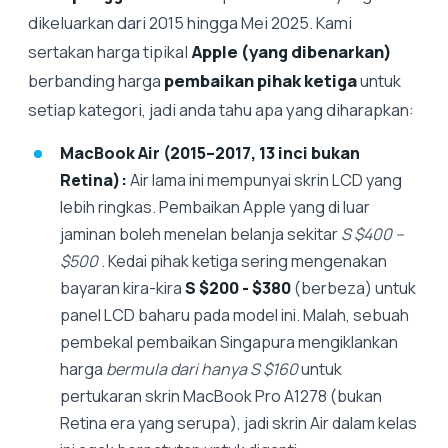
dikeluarkan dari 2015 hingga Mei 2025. Kami
sertakan harga tipikal
Apple (yang dibenarkan)
berbanding harga
pembaikan pihak ketiga
untuk
setiap kategori, jadi anda tahu apa yang diharapkan:
MacBook Air (2015–2017, 13 inci bukan
Retina):
Air lama ini mempunyai skrin LCD yang
lebih ringkas. Pembaikan Apple yang di luar
jaminan boleh menelan belanja sekitar
S $400 –
$500
. Kedai pihak ketiga sering mengenakan
bayaran kira-kira
S $200 - $380
(berbeza) untuk
panel LCD baharu pada model ini. Malah, sebuah
pembekal pembaikan Singapura mengiklankan
harga
bermula dari hanya S $160
untuk
pertukaran skrin MacBook Pro A1278 (bukan
Retina era yang serupa), jadi skrin Air dalam kelas