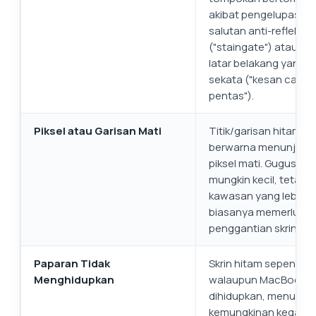
akibat pengelupasan
salutan anti-reflektif
("staingate") atau c
latar belakang yang t
sekata ("kesan caha
pentas").
Piksel atau Garisan Mati
Titik/garisan hitam a
berwarna menunjukk
piksel mati. Gugusan k
mungkin kecil, tetapi
kawasan yang lebih b
biasanya memerluka
penggantian skrin.
Paparan Tidak
Skrin hitam sepenuhn
Menghidupkan
walaupun MacBook
dihidupkan, menunju
kemungkinan kegaga