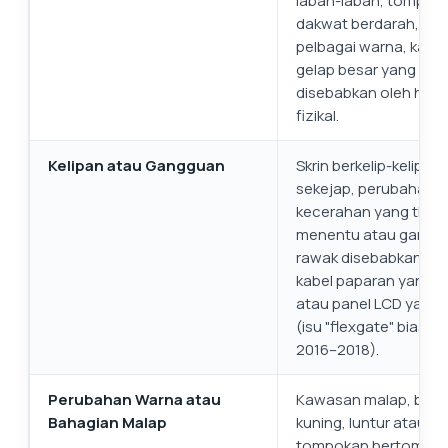
labah-labah, tompok
dakwat berdarah, gar
pelbagai warna, kaw
gelap besar yang
disebabkan oleh hen
fizikal.
Kelipan atau Gangguan
Skrin berkelip-kelip se
sekejap, perubahan
kecerahan yang tidak
menentu atau garisa
rawak disebabkan ol
kabel paparan yang r
atau panel LCD yang 
(isu "flexgate" biasa,
2016–2018).
Perubahan Warna atau
Kawasan malap, ber
Bahagian Malap
kuning, luntur atau
tompokan bertompo