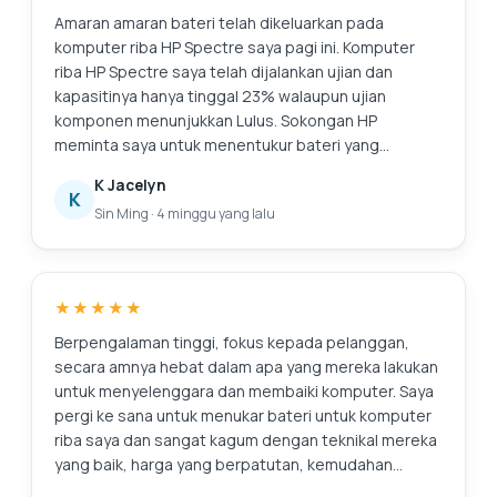
Amaran amaran bateri telah dikeluarkan pada
komputer riba HP Spectre saya pagi ini. Komputer
riba HP Spectre saya telah dijalankan ujian dan
kapasitinya hanya tinggal 23% walaupun ujian
komponen menunjukkan Lulus. Sokongan HP
meminta saya untuk menentukur bateri yang
merupakan prosedur yang sangat panjang dan
K Jacelyn
membosankan, dan ia tidak menyelesaikan isu bateri
K
Sin Ming
·
4 minggu yang lalu
asal iaitu kapasiti yang merosot. Sokongan HP juga
memerlukan masa (sepanjang hari juga tidak pernah
menghubungi saya) untuk menyemak stok dan
harga. Saya hanya memerlukan penyelesaian yang
★★★★★
lebih cepat untuk isu ini, iaitu hanya menggantikan
bateri. Saya mencari di Internet dan menemui Pusat
Berpengalaman tinggi, fokus kepada pelanggan,
Servis Esmond dengan ulasan yang baik. Respons
secara amnya hebat dalam apa yang mereka lakukan
pantas dan nasihat yang membantu. Mereka
untuk menyelenggara dan membaiki komputer. Saya
memindahkan bateri ke cawangan di MidView dalam
pergi ke sana untuk menukar bateri untuk komputer
masa 2 jam dan menukar bateri saya dalam masa 30
riba saya dan sangat kagum dengan teknikal mereka
hingga 40 minit semasa saya berada di lokasi.
yang baik, harga yang berpatutan, kemudahan
Harganya kompetitif berbanding sebut harga lain
menjalankan perniagaan dan keramahan kakitangan