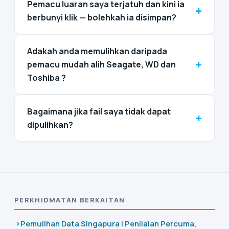
Pemacu luaran saya terjatuh dan kini ia
+
berbunyi klik — bolehkah ia disimpan?
Adakah anda memulihkan daripada
+
pemacu mudah alih Seagate, WD dan
Toshiba ?
Bagaimana jika fail saya tidak dapat
+
dipulihkan?
PERKHIDMATAN BERKAITAN
Pemulihan Data Singapura | Penilaian Percuma,