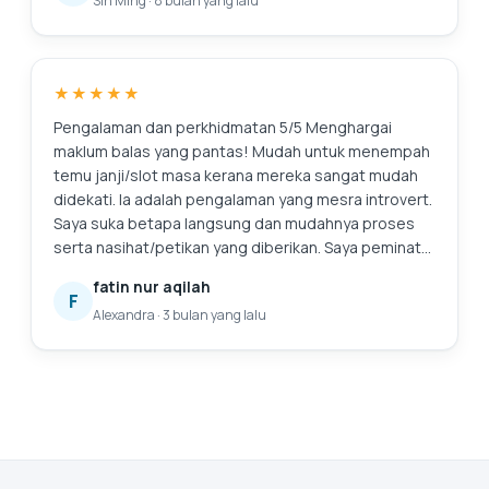
Sin Ming
·
8 bulan yang lalu
lagi. Dan sudah tentu, komputer riba terasa seperti
baru. Suntingan: Terima kasih kerana membersihkan
skrin saya! Saya menghargai perkhidmatan
tambahan.
★★★★★
Pengalaman dan perkhidmatan 5/5 Menghargai
maklum balas yang pantas! Mudah untuk menempah
temu janji/slot masa kerana mereka sangat mudah
didekati. Ia adalah pengalaman yang mesra introvert.
Saya suka betapa langsung dan mudahnya proses
serta nasihat/petikan yang diberikan. Saya peminat
tegarnya. Ini juga kali pertama saya mencari
fatin nur aqilah
perkhidmatan untuk menggantikan bateri komputer
F
Alexandra
·
3 bulan yang lalu
riba saya, dan saya sangat gembira kerana telah
menemui mereka. Pasti akan kembali lagi untuk
bantuan selanjutnya. 😄