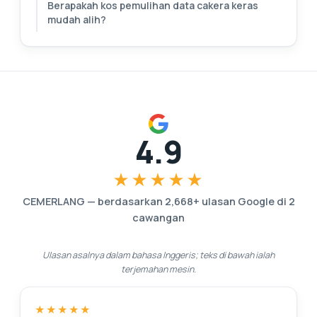
Berapakah kos pemulihan data cakera keras
mudah alih?
4.9
★★★★★
CEMERLANG
—
berdasarkan
2,668
+ ulasan Google di
2
cawangan
Ulasan asalnya dalam bahasa Inggeris; teks di bawah ialah
terjemahan mesin.
★★★★★