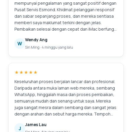
selepas format semula dan pembersihan dalaman
mempunyai pengalaman yang sangat positif dengan
jelas membantu dengan prestasi dan pengurusan
Pusat Servis Esmond. Khidmat pelanggan responsif
haba. Secara keseluruhan, perkhidmatan ini cekap,
dan sabar sepanjang proses, dan mereka sentiasa
boleh dipercayai dan dikendalikan secara
memberi saya maklumat terkini dengan jelas.
profesional. Saya tidak teragak-agak untuk
Pembaikan selesai dengan cepat dan iMac berfungsi
mengesyorkan Pusat Servis Esmond di Pusat Runcit
dengan baik semula. Mereka juga menunjukkan
Wendy Ang
Alexandra kepada sesiapa sahaja yang mencari
kepada saya gambar-gambar pengumpulan habuk
W
Sin Ming
·
4 minggu yang lalu
servis komputer riba yang boleh dipercayai dan
dalaman dan menerangkan servis yang disyorkan
cekap.
secara telus, yang saya hargai sebagai seseorang
yang tidak biasa dengan pembaikan. Secara
keseluruhan, pengalaman yang lancar dan
★★★★★
meyakinkan. Terima kasih atas perkhidmatan
profesional!
Keseluruhan proses berjalan lancar dan profesional.
Daripada antara muka laman web mereka, sembang
WhatsApp, hinggalah masa dan proses pembaikan,
semuanya mudah dan senang untuk saya. Mereka
juga sangat mesra dalam sembang dan sangat jelas
dengan arahan dan sebut harga mereka. Tempoh
jaminan mereka juga menakjubkan. Pasti akan
James Lau
kembali ke sini lagi jika saya perlu membaiki apa-apa
J