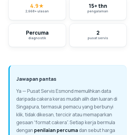
4.9
★
15+ thn
2,668
+
ulasan
pengalaman
Percuma
2
diagnostik
pusat servis
Jawapan pantas
Ya — Pusat Servis Esmond memulihkan data
daripada cakera keras mudah alih dan luaran di
Singapura, termasuk pemacu yang berbunyi
klik, tidak dikesan, tercicir atau memaparkan
gesaan “format cakera”. Setiap kerja bermula
dengan
penilaian percuma
dan sebut harga