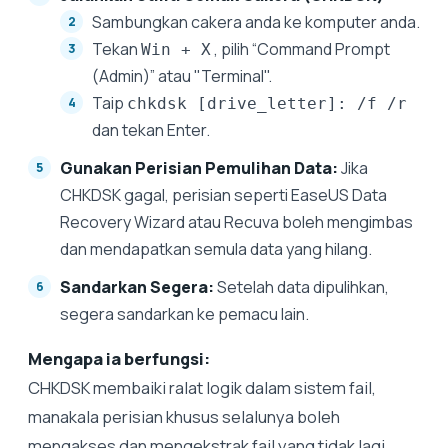
Sambungkan cakera anda ke komputer anda.
Tekan
, pilih “Command Prompt
Win + X
(Admin)” atau "Terminal".
Taip
chkdsk [drive_letter]: /f /r
dan tekan Enter.
Gunakan Perisian Pemulihan Data:
Jika
CHKDSK gagal, perisian seperti EaseUS Data
Recovery Wizard atau Recuva boleh mengimbas
dan mendapatkan semula data yang hilang.
Sandarkan Segera:
Setelah data dipulihkan,
segera sandarkan ke pemacu lain.
Mengapa ia berfungsi:
CHKDSK membaiki ralat logik dalam sistem fail,
manakala perisian khusus selalunya boleh
mengakses dan mengekstrak fail yang tidak lagi