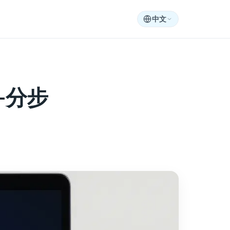
中文
—分步