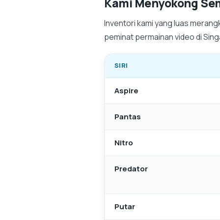
Kami Menyokong S
Inventori kami yang luas merangk
peminat permainan video di Sin
SIRI
Aspire
Pantas
Nitro
Predator
Putar