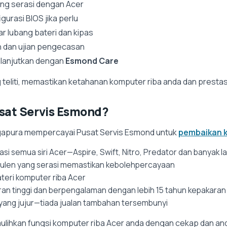
ng serasi dengan Acer
urasi BIOS jika perlu
r lubang bateri dan kipas
n dan ujian pengecasan
dilanjutkan dengan
Esmond Care
teliti, memastikan ketahanan komputer riba anda dan prestas
sat Servis Esmond?
ingapura mempercayai Pusat Servis Esmond untuk
pembaikan k
i semua siri Acer—Aspire, Swift, Nitro, Predator dan banyak la
an tulen yang serasi memastikan kebolehpercayaan
ateri komputer riba Acer
an tinggi dan berpengalaman dengan lebih 15 tahun kepakaran
yang jujur—tiada jualan tambahan tersembunyi
ulihkan fungsi komputer riba Acer anda dengan cekap dan and