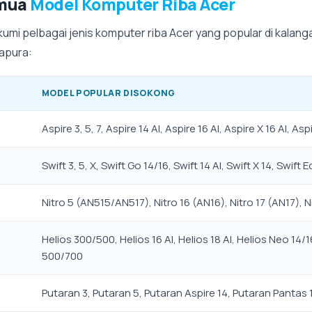
emua
Model Komputer Riba Acer
umi pelbagai jenis komputer riba Acer yang popular di kalanga
gapura:
MODEL POPULAR DISOKONG
Aspire 3, 5, 7, Aspire 14 AI, Aspire 16 AI, Aspire X 16 AI, Asp
Swift 3, 5, X, Swift Go 14/16, Swift 14 AI, Swift X 14, Swift E
Nitro 5 (AN515/AN517), Nitro 16 (AN16), Nitro 17 (AN17), Ni
Helios 300/500, Helios 16 AI, Helios 18 AI, Helios Neo 14/16
500/700
Putaran 3, Putaran 5, Putaran Aspire 14, Putaran Pantas 