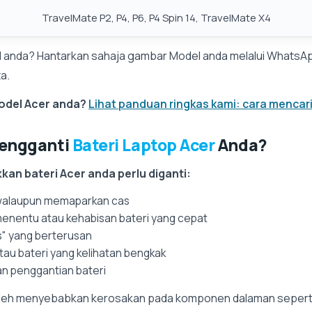
TravelMate P2, P4, P6, P4 Spin 14, TravelMate X4
l anda? Hantarkan sahaja gambar Model anda melalui Whats
a.
odel Acer anda?
Lihat panduan ringkas kami: cara mencar
Mengganti
Bateri Laptop Acer
Anda?
an bateri Acer anda perlu diganti:
 walaupun memaparkan cas
menentu atau kehabisan bateri yang cepat
s" yang berterusan
tau bateri yang kelihatan bengkak
 penggantian bateri
oleh menyebabkan kerosakan pada komponen dalaman seperti