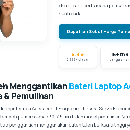
dan serasi, serta masa pemulih
henti anda.
Dapatkan Sebut Harga Pemb
4.9
★
15+ thn
2,668
+
ulasan
pengalaman
leh Menggantikan
Bateri Laptop A
a & Pemulihan
komputer riba Acer anda di Singapura di Pusat Servis Esmond.
tempoh pemprosesan 30–45 minit, dan model permainan Nitro
iap penggantian menggunakan bateri tulen berkualiti tinggi y