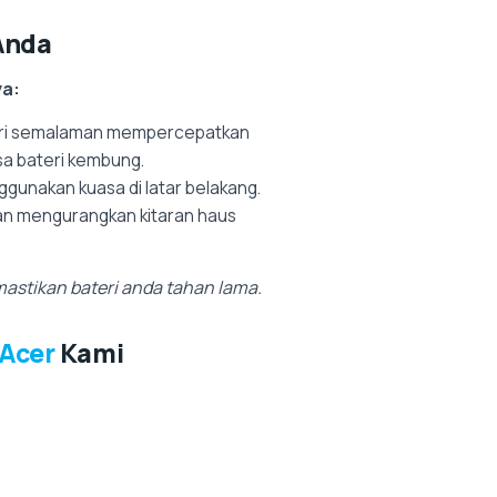
Anda
ya:
eri semalaman mempercepatkan
sa bateri kembung.
gunakan kuasa di latar belakang.
an mengurangkan kitaran haus
astikan bateri anda tahan lama.
 Acer
Kami