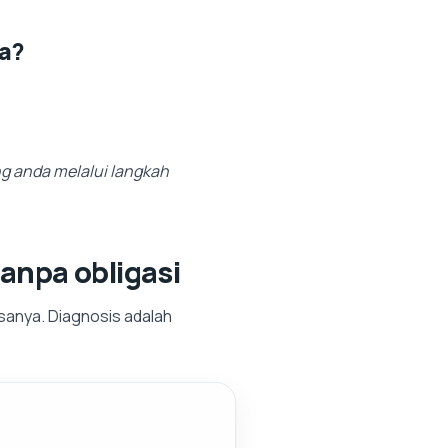
a?
g anda melalui langkah
anpa obligasi
anya. Diagnosis adalah