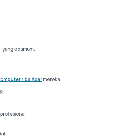
i yang optimum.
omputer riba Acer
mereka:
gi
 profesional
al.