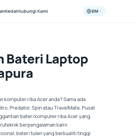
aan
Kedai
Hubungi Kami
BM
 Bateri Laptop
gapura
n komputer riba Acer anda? Sama ada
Nitro, Predator, Spin atau TravelMate, Pusat
antian bateri komputer riba Acer yang
Juruteknik berpengalaman kami
nal, bateri tulen yang berkualiti tinggi