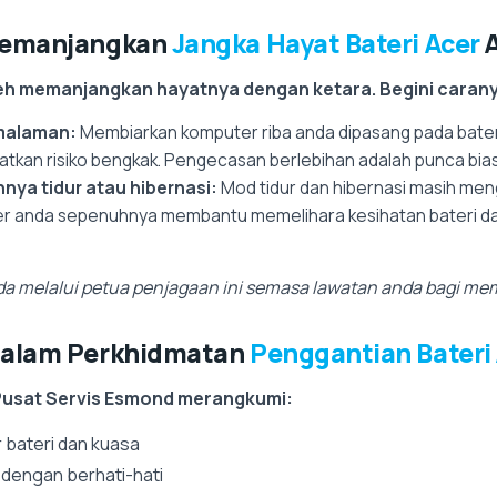
Memanjangkan
Jangka Hayat Bateri Acer
leh memanjangkan hayatnya dengan ketara. Begini caran
malaman:
Membiarkan komputer riba anda dipasang pada bat
atkan risiko bengkak. Pengecasan berlebihan adalah punca bia
nya tidur atau hibernasi:
Mod tidur dan hibernasi masih meng
er anda sepenuhnya membantu memelihara kesihatan bateri d
 melalui petua penjagaan ini semasa lawatan anda bagi mem
dalam Perkhidmatan
Penggantian Bateri
 Pusat Servis Esmond merangkumi:
r bateri dan kuasa
 dengan berhati-hati