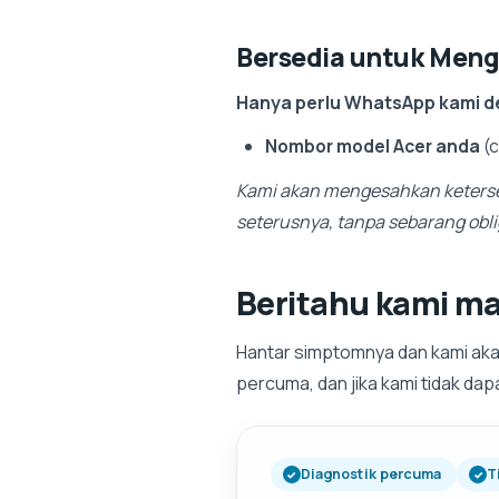
Bersedia untuk Men
Hanya perlu WhatsApp kami d
Nombor model Acer anda
(c
Kami akan mengesahkan keterse
seterusnya, tanpa sebarang obli
Beritahu kami ma
Hantar simptomnya dan kami ak
percuma, dan jika kami tidak da
Diagnostik percuma
T