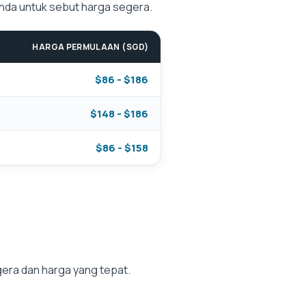
anda untuk sebut harga segera.
HARGA PERMULAAN (SGD)
$86 - $186
$148 - $186
$86 - $158
era dan harga yang tepat.