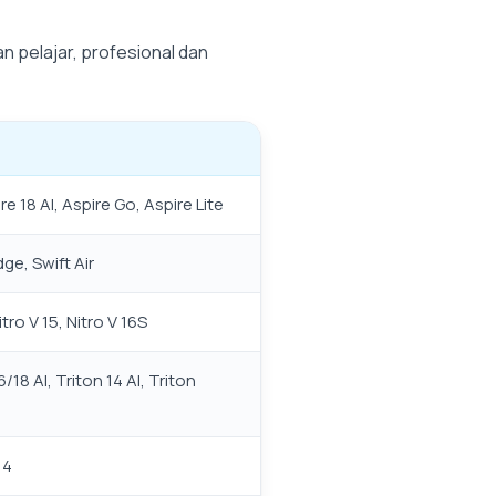
n pelajar, profesional dan
ire 18 AI, Aspire Go, Aspire Lite
dge, Swift Air
tro V 15, Nitro V 16S
/18 AI, Triton 14 AI, Triton
14