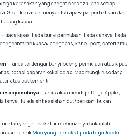
i tiga kerosakan yang sangat berbeza, dan setiap
a. Sebelum anda menyentuh apa-apa, perhatikan dan
 butang kuasa.
— tiada kipas, tiada bunyi permulaan, tiada cahaya, tiada
 penghantaran kuasa: pengecas, kabel, port, bateri atau
tam
— anda terdengar bunyi loceng permulaan atau kipas
nas, tetapi paparan kekal gelap. Mac mungkin sedang
latar atau but terhenti.
lakan sepenuhnya
— anda akan mendapat logo Apple ,
a tanya. Itu adalah kesalahan but/perisian, bukan
emuatan yang tersekat, ini sebenarnya bukanlah
uan kami untuk
Mac yang tersekat pada logo Apple
.