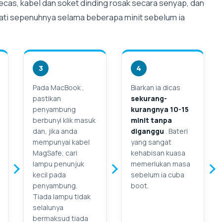
ecas, kabel dan soket dinding rosak secara senyap, dan
mati sepenuhnya selama beberapa minit sebelum ia
3
4
Pada MacBook ,
Biarkan ia dicas
pastikan
sekurang-
penyambung
kurangnya 10-15
berbunyi klik masuk
minit tanpa
dan, jika anda
diganggu
. Bateri
mempunyai kabel
yang sangat
MagSafe, cari
kehabisan kuasa
lampu penunjuk
memerlukan masa
kecil pada
sebelum ia cuba
penyambung.
boot.
Tiada lampu tidak
selalunya
bermaksud tiada