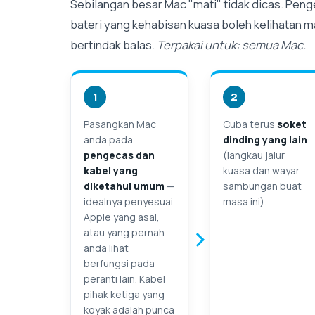
Sebilangan besar Mac "mati" tidak dicas. Peng
bateri yang kehabisan kuasa boleh kelihatan 
bertindak balas.
Terpakai untuk: semua Mac.
1
2
Pasangkan Mac
Cuba terus
soket
anda pada
dinding yang lain
pengecas dan
(langkau jalur
kabel yang
kuasa dan wayar
diketahui umum
—
sambungan buat
idealnya penyesuai
masa ini).
Apple yang asal,
atau yang pernah
anda lihat
berfungsi pada
peranti lain. Kabel
pihak ketiga yang
koyak adalah punca