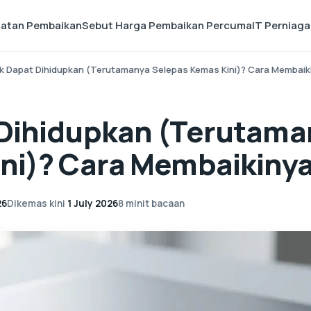
matan Pembaikan
Sebut Harga Pembaikan Percuma
IT Perniag
k Dapat Dihidupkan (Terutamanya Selepas Kemas Kini)? Cara Membaik
 Dihidupkan (Terutama
ni)? Cara Membaikiny
26
Dikemas kini
1 July 2026
8 minit bacaan