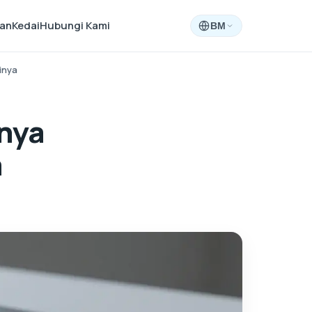
aan
Kedai
Hubungi Kami
BM
inya
nya
a