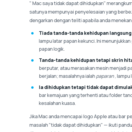
" Mac saya tidak dapat dihidupkan" merangkum
satunya mempunyai penyelesaian yang berbez
dengarkan dengan teliti apabila anda menekan
Tiada tanda-tanda kehidupan langsung
lampu latar papan kekunci. Ini menunjukkan
papan logik.
Tanda-tanda kehidupan tetapi skrin hi
berputar, atau merasakan mesin menjadi pa
berjalan; masalahnya ialah
paparan
, lampu 
Ia dihidupkan tetapi tidak dapat dimu
bar kemajuan yang terhenti atau folder tand
kesalahan kuasa.
Jika Mac anda mencapai logo Apple atau bar p
masalah "tidak dapat dihidupkan" — ikuti pand