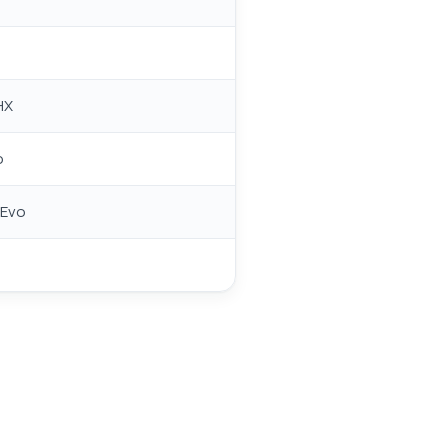
HX
o
 Evo