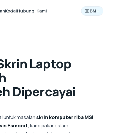
aan
Kedai
Hubungi Kami
BM
krin Laptop
h
eh Dipercayai
al untuk masalah
skrin komputer riba MSI
rvis Esmond
, kami pakar dalam