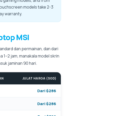
nd gaming models, and from
e touchscreen models take 2-3
ay warranty.
ptop MSI
andard dan permainan, dan dari
a 1–2 jam, manakala model skrin
uk jaminan 90 hari.
AN
JULAT HARGA (SGD)
Dari $286
Dari $286