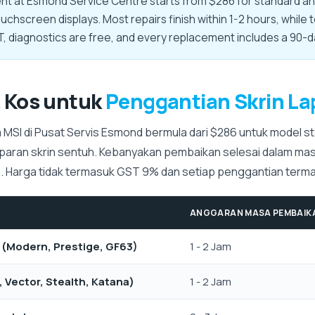
nt at Esmond Service Centre starts from $286 for standard a
uchscreen displays. Most repairs finish within 1-2 hours, whil
, diagnostics are free, and every replacement includes a 90-d
 Kos untuk
Penggantian Skrin La
 MSI di Pusat Servis Esmond bermula dari $286 untuk model st
aparan skrin sentuh. Kebanyakan pembaikan selesai dalam mas
 Harga tidak termasuk GST 9% dan setiap penggantian termas
ANGGARAN MASA PEMBAIK
 (Modern, Prestige, GF63)
1 - 2 Jam
, Vector, Stealth, Katana)
1 - 2 Jam