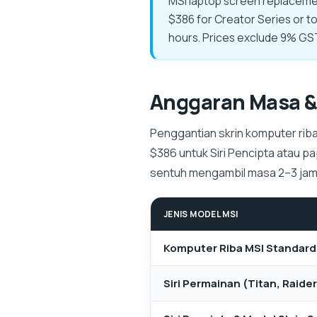
MSI laptop screen replaceme
$386 for Creator Series or to
hours. Prices exclude 9% GST
Anggaran Masa &
Penggantian skrin komputer riba
$386 untuk Siri Pencipta atau p
sentuh mengambil masa 2–3 jam.
JENIS MODEL MSI
Komputer Riba MSI Standard
Siri Permainan (Titan, Raider