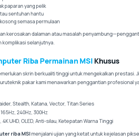
fak paparan yang pelik
 atau sentuhan hantu
u kosong semasa permulaan
kan kerosakan dalaman atau masalah penyambung—penggant
komplikasi selanjutnya.
mputer Riba Permainan MSI
Khusus
erlukan skrin berkualiti tinggi untuk mengekalkan prestasi. 
juruteknik pakar kami menawarkan penggantian profesional y
ider, Stealth, Katana, Vector, Titan Series
 165Hz, 240Hz, 300Hz
 4K UHD, OLED, Anti-silau, Ketepatan Warna Tinggi
uter riba MSI
menjalani ujian yang ketat untuk kejelasan piks