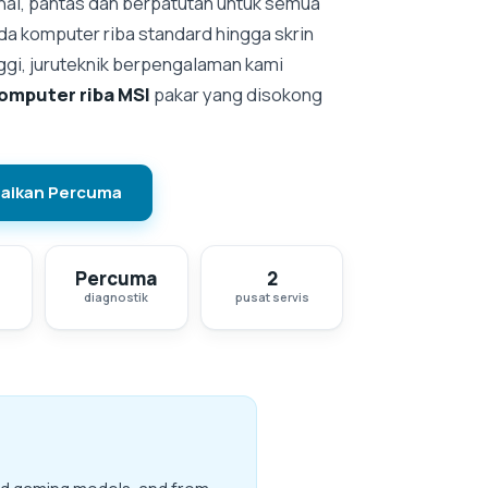
nal, pantas dan berpatutan untuk semua
da komputer riba standard hingga skrin
ggi, juruteknik berpengalaman kami
komputer riba MSI
pakar yang disokong
aikan Percuma
Percuma
2
diagnostik
pusat servis