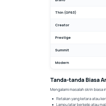
Thin (GF63)
Creator
Prestige
Summit
Modern
Tanda-tanda Biasa A
Mengalami masalah skrin biasa i
Retakan yang ketara atau ker
Lampu latar berkelip atau ma