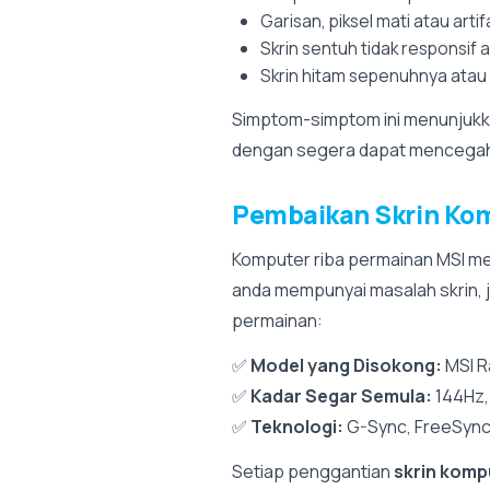
Garisan, piksel mati atau arti
Skrin sentuh tidak responsif
Skrin hitam sepenuhnya ata
Simptom-simptom ini menunjuk
dengan segera dapat mencegah 
Pembaikan Skrin Ko
Komputer riba permainan MSI mem
anda mempunyai masalah skrin, 
permainan:
✅
Model yang Disokong:
MSI Ra
✅
Kadar Segar Semula:
144Hz,
✅
Teknologi:
G-Sync, FreeSync,
Setiap penggantian
skrin komp