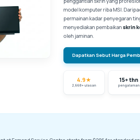
penggantian skrin yang profesio
model komputer riba MSI. Daripa
permainan kadar penyegaran tin
menyediakan pembaikan
skrin 
oleh jaminan.
Dapatkan Sebut Harga Pemb
4.9
★
15+ thn
2,668
+
ulasan
pengalaman