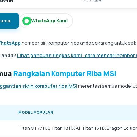
Sentuh
2 - 3 Jam
cuma
WhatsApp Kami
hatsApp
nombor siri komputer riba anda sekarang untuk seb
I anda?
Lihat panduan ringkas kami: cara mencari nombor
emua
Rangkaian Komputer Riba MSI
ggantian skrin komputer riba MSI
merentasi semua model uta
MODEL POPULAR
Titan GT77 HX, Titan 18 HX AI, Titan 18 HX Dragon Editio