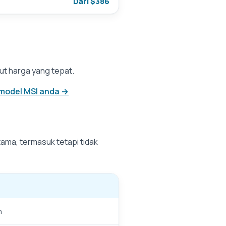
Dari $386
ut harga yang tepat.
 model MSI anda →
ma, termasuk tetapi tidak
n