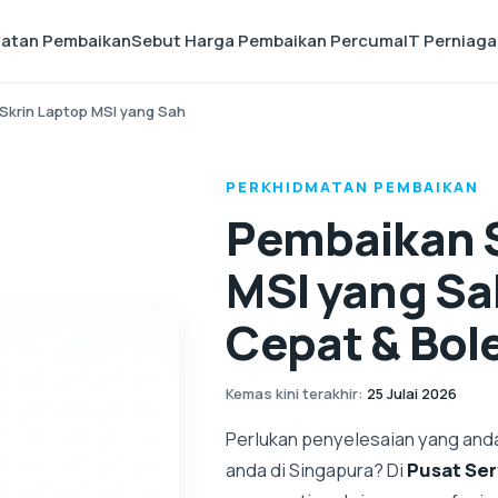
matan Pembaikan
Sebut Harga Pembaikan Percuma
IT Perniag
Skrin Laptop MSI yang Sah
PERKHIDMATAN PEMBAIKAN
Pembaikan S
MSI yang Sa
Cepat & Bol
Kemas kini terakhir
:
25 Julai 2026
Perlukan penyelesaian yang and
anda di Singapura? Di
Pusat Se