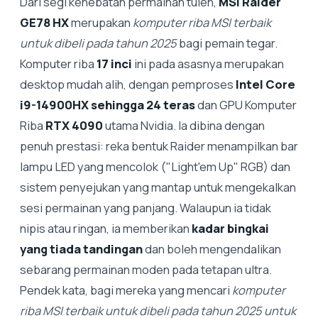
Dari segi kehebatan permainan tulen,
MSI Raider
GE78 HX
merupakan
komputer riba MSI terbaik
untuk dibeli pada tahun 2025
bagi pemain tegar.
Komputer riba
17 inci
ini pada asasnya merupakan
desktop mudah alih, dengan pemproses
Intel Core
i9-14900HX sehingga 24 teras
dan GPU Komputer
Riba
RTX 4090
utama Nvidia. Ia dibina dengan
penuh prestasi: reka bentuk Raider menampilkan bar
lampu LED yang mencolok ("Light'em Up" RGB) dan
sistem penyejukan yang mantap untuk mengekalkan
sesi permainan yang panjang. Walaupun ia tidak
nipis atau ringan, ia memberikan
kadar bingkai
yang tiada tandingan
dan boleh mengendalikan
sebarang permainan moden pada tetapan ultra.
Pendek kata, bagi mereka yang mencari
komputer
riba MSI terbaik untuk dibeli pada tahun 2025 untuk