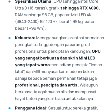
Spesifikasi Utama:
CPU sehingga Intel Core
Ultra 9 (16-teras), grafik
sehingga RTX 4090
,
RAM sehingga 96 GB, paparan Mini LED 4K
(3840×2400) 16″ 120 Hz, berat 1.99 kg, bateri
besar (~99 Wh).
Kekuatan:
Menggabungkan prestasi permainan
peringkat tertinggi dengan paparan gred
profesional untuk penciptaan kandungan.
GPU
yang sangat berkuasa dan skrin Mini LED
yang tepat warna
menjadikan pencipta "lemah
lutut", dan MSI menyasarkan model ini bukan
sahaja kepada pemain permainan tetapi juga
profesional, pencipta dan artis
. Walaupun
berkuasa, ia agak mudah alih dan mempunyai
hayat bateri yang luar biasa untuk kelasnya.
Pengguna Ideal:
Sesuai untuk pereka grafik,