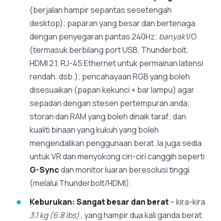
(berjalan hampir sepantas sesetengah
desktop); paparan yang besar dan bertenaga
dengan penyegaran pantas 240Hz;
banyak
I/O
(termasuk berbilang port USB, Thunderbolt,
HDMI 2.1, RJ-45 Ethernet untuk permainan latensi
rendah, dsb.); pencahayaan RGB yang boleh
disesuaikan (papan kekunci + bar lampu) agar
sepadan dengan stesen pertempuran anda;
storan dan RAM yang boleh dinaik taraf; dan
kualiti binaan yang kukuh yang boleh
mengendalikan penggunaan berat. Ia juga sedia
untuk VR dan menyokong ciri-ciri canggih seperti
G-Sync
dan monitor luaran beresolusi tinggi
(melalui Thunderbolt/HDMI).
Keburukan:
Sangat besar dan berat
– kira-kira
3.1 kg (6.8 lbs)
, yang hampir dua kali ganda berat