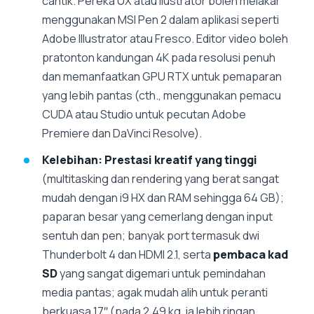
cantik. Pereka UX atau ilustrator boleh melakar
menggunakan MSI Pen 2 dalam aplikasi seperti
Adobe Illustrator atau Fresco. Editor video boleh
pratonton kandungan 4K pada resolusi penuh
dan memanfaatkan GPU RTX untuk pemaparan
yang lebih pantas (cth., menggunakan pemacu
CUDA atau Studio untuk pecutan Adobe
Premiere dan DaVinci Resolve).
Kelebihan:
Prestasi kreatif yang tinggi
(multitasking dan rendering yang berat sangat
mudah dengan i9 HX dan RAM sehingga 64 GB);
paparan besar yang cemerlang dengan input
sentuh dan pen; banyak port termasuk dwi
Thunderbolt 4 dan HDMI 2.1, serta
pembaca kad
SD
yang sangat digemari untuk pemindahan
media pantas; agak mudah alih untuk peranti
berkuasa 17″ (pada 2.49 kg, ia lebih ringan