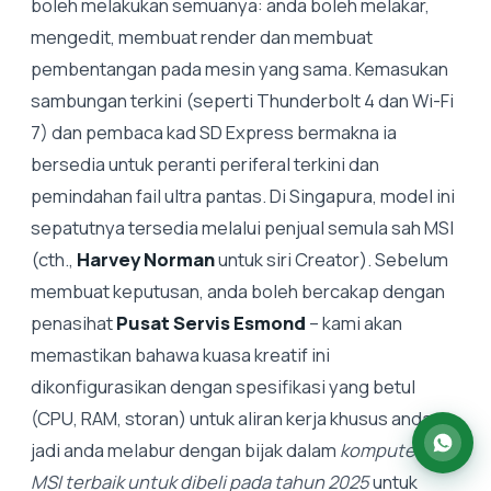
boleh melakukan semuanya: anda boleh melakar,
mengedit, membuat render dan membuat
pembentangan pada mesin yang sama. Kemasukan
sambungan terkini (seperti Thunderbolt 4 dan Wi-Fi
7) dan pembaca kad SD Express bermakna ia
bersedia untuk peranti periferal terkini dan
pemindahan fail ultra pantas. Di Singapura, model ini
sepatutnya tersedia melalui penjual semula sah MSI
(cth.,
Harvey Norman
untuk siri Creator). Sebelum
membuat keputusan, anda boleh bercakap dengan
penasihat
Pusat Servis Esmond
– kami akan
memastikan bahawa kuasa kreatif ini
dikonfigurasikan dengan spesifikasi yang betul
(CPU, RAM, storan) untuk aliran kerja khusus anda,
jadi anda melabur dengan bijak dalam
komputer riba
MSI terbaik untuk dibeli pada tahun 2025
untuk