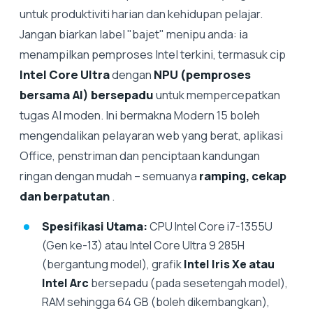
untuk produktiviti harian dan kehidupan pelajar.
Jangan biarkan label "bajet" menipu anda: ia
menampilkan pemproses Intel terkini, termasuk cip
Intel Core Ultra
dengan
NPU (pemproses
bersama AI) bersepadu
untuk mempercepatkan
tugas AI moden. Ini bermakna Modern 15 boleh
mengendalikan pelayaran web yang berat, aplikasi
Office, penstriman dan penciptaan kandungan
ringan dengan mudah – semuanya
ramping, cekap
dan berpatutan
.
Spesifikasi Utama:
CPU Intel Core i7-1355U
(Gen ke-13) atau Intel Core Ultra 9 285H
(bergantung model), grafik
Intel Iris Xe atau
Intel Arc
bersepadu (pada sesetengah model),
RAM sehingga 64 GB (boleh dikembangkan),