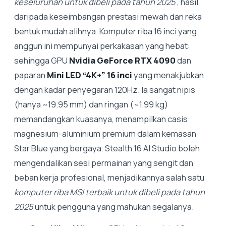
keseluruhan untuk dibeli pada tahun 2025
, hasil
daripada keseimbangan prestasi mewah dan reka
bentuk mudah alihnya. Komputer riba 16 inci yang
anggun ini mempunyai perkakasan yang hebat:
sehingga GPU
Nvidia GeForce RTX 4090
dan
paparan
Mini LED “4K+” 16 inci
yang menakjubkan
dengan kadar penyegaran 120Hz. Ia sangat nipis
(hanya ~19.95 mm) dan ringan (~1.99 kg)
memandangkan kuasanya, menampilkan casis
magnesium-aluminium premium dalam kemasan
Star Blue yang bergaya. Stealth 16 AI Studio boleh
mengendalikan sesi permainan yang sengit dan
beban kerja profesional, menjadikannya salah satu
komputer riba MSI terbaik untuk dibeli pada tahun
2025
untuk pengguna yang mahukan segalanya.