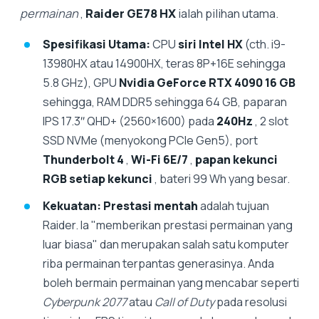
permainan
,
Raider GE78 HX
ialah pilihan utama.
Spesifikasi Utama:
CPU
siri Intel HX
(cth. i9-
13980HX atau 14900HX, teras 8P+16E sehingga
5.8 GHz), GPU
Nvidia GeForce RTX 4090 16 GB
sehingga, RAM DDR5 sehingga 64 GB, paparan
IPS 17.3″ QHD+ (2560×1600) pada
240Hz
, 2 slot
SSD NVMe (menyokong PCIe Gen5), port
Thunderbolt 4
,
Wi-Fi 6E/7
,
papan kekunci
RGB setiap kekunci
, bateri 99 Wh yang besar.
Kekuatan:
Prestasi mentah
adalah tujuan
Raider. Ia "memberikan prestasi permainan yang
luar biasa" dan merupakan salah satu komputer
riba permainan terpantas generasinya. Anda
boleh bermain permainan yang mencabar seperti
Cyberpunk 2077
atau
Call of Duty
pada resolusi