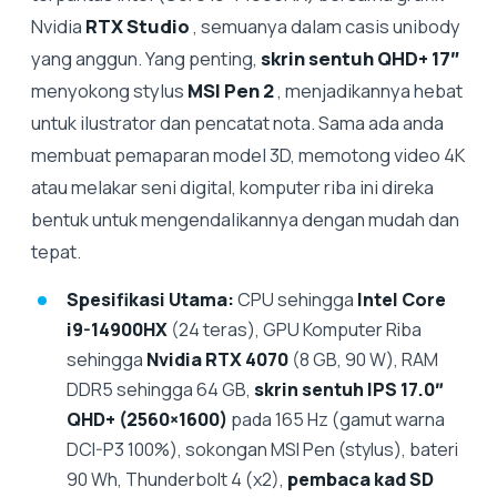
Nvidia
RTX Studio
, semuanya dalam casis unibody
yang anggun. Yang penting,
skrin sentuh QHD+ 17″
menyokong stylus
MSI Pen 2
, menjadikannya hebat
untuk ilustrator dan pencatat nota. Sama ada anda
membuat pemaparan model 3D, memotong video 4K
atau melakar seni digital, komputer riba ini direka
bentuk untuk mengendalikannya dengan mudah dan
tepat.
Spesifikasi Utama:
CPU sehingga
Intel Core
i9-14900HX
(24 teras), GPU Komputer Riba
sehingga
Nvidia RTX 4070
(8 GB, 90 W), RAM
DDR5 sehingga 64 GB,
skrin sentuh
IPS 17.0″
QHD+ (2560×1600)
pada 165 Hz (gamut warna
DCI-P3 100%), sokongan MSI Pen (stylus), bateri
90 Wh, Thunderbolt 4 (x2),
pembaca kad SD