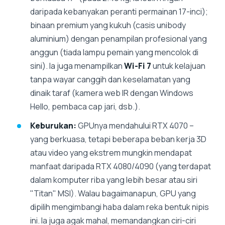
daripada kebanyakan peranti permainan 17-inci);
binaan premium yang kukuh (casis unibody
aluminium) dengan penampilan profesional yang
anggun (tiada lampu pemain yang mencolok di
sini). Ia juga menampilkan
Wi-Fi 7
untuk kelajuan
tanpa wayar canggih dan keselamatan yang
dinaik taraf (kamera web IR dengan Windows
Hello, pembaca cap jari, dsb.).
Keburukan:
GPUnya mendahului RTX 4070 –
yang berkuasa, tetapi beberapa beban kerja 3D
atau video yang ekstrem mungkin mendapat
manfaat daripada RTX 4080/4090 (yang terdapat
dalam komputer riba yang lebih besar atau siri
"Titan" MSI). Walau bagaimanapun, GPU yang
dipilih mengimbangi haba dalam reka bentuk nipis
ini. Ia juga agak mahal, memandangkan ciri-ciri