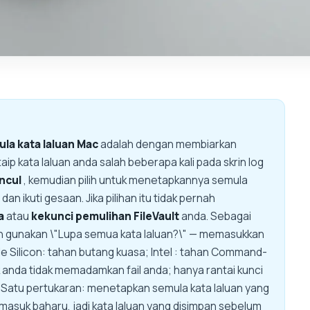
a kata laluan Mac
adalah dengan membiarkan
 kata laluan anda salah beberapa kali pada skrin log
ncul
, kemudian pilih untuk menetapkannya semula
dan ikuti gesaan. Jika pilihan itu tidak pernah
a
atau
kekunci pemulihan FileVault
anda. Sebagai
 gunakan \"Lupa semua kata laluan?\" — memasukkan
e Silicon: tahan butang kuasa; Intel : tahan Command-
 anda tidak memadamkan fail anda; hanya rantai kunci
s. Satu pertukaran: menetapkan semula kata laluan yang
g masuk baharu, jadi kata laluan yang disimpan sebelum