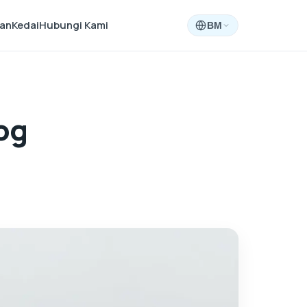
aan
Kedai
Hubungi Kami
BM
og