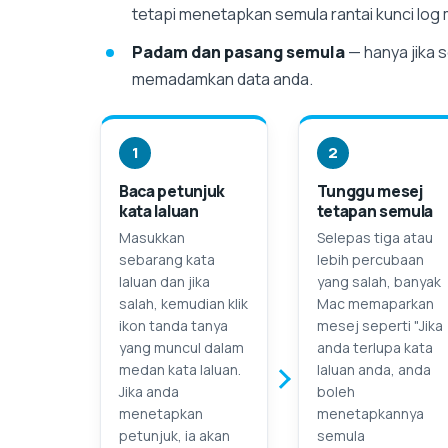
tetapi menetapkan semula rantai kunci log
Padam dan pasang semula
— hanya jika s
memadamkan data anda.
1
2
Baca petunjuk
Tunggu mesej
kata laluan
tetapan semula
Masukkan
Selepas tiga atau
sebarang kata
lebih percubaan
laluan dan jika
yang salah, banyak
salah, kemudian klik
Mac memaparkan
ikon tanda tanya
mesej seperti "Jika
yang muncul dalam
anda terlupa kata
medan kata laluan.
laluan anda, anda
Jika anda
boleh
menetapkan
menetapkannya
petunjuk, ia akan
semula