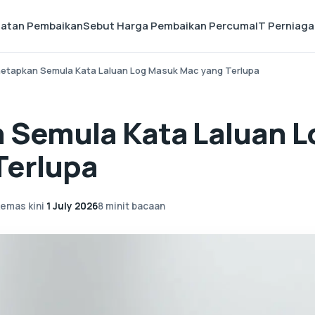
matan Pembaikan
Sebut Harga Pembaikan Percuma
IT Perniag
etapkan Semula Kata Laluan Log Masuk Mac yang Terlupa
 Semula Kata Laluan L
Terlupa
kemas kini
1 July 2026
8 minit bacaan