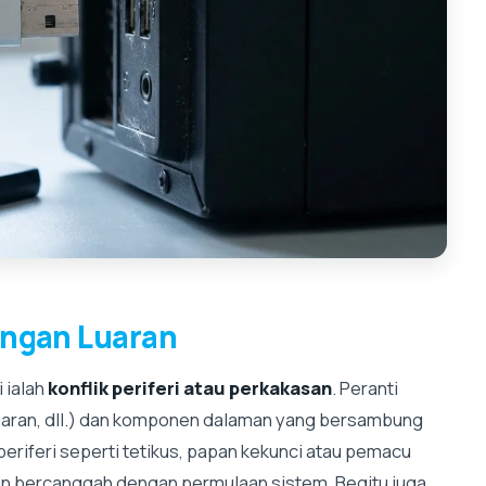
ungan Luaran
 ialah
konflik periferi atau perkakasan
. Peranti
luaran, dll.) dan komponen dalaman yang bersambung
eriferi seperti tetikus, papan kekunci atau pemacu
n bercanggah dengan permulaan sistem. Begitu juga,