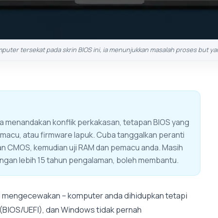
omputer tersekat pada skrin BIOS ini, ia menunjukkan masalah proses but
a menandakan konflik perkakasan, tetapan BIOS yang
macu, atau firmware lapuk. Cuba tanggalkan peranti
gkan CMOS, kemudian uji RAM dan pemacu anda. Masih
ngan lebih 15 tahun pengalaman, boleh membantu.
g mengecewakan – komputer anda dihidupkan tetapi
 (BIOS/UEFI), dan Windows tidak pernah