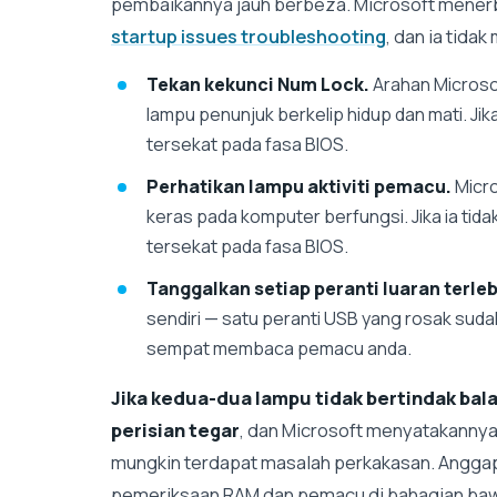
pembaikannya jauh berbeza. Microsoft menerb
startup issues troubleshooting
, dan ia tida
Tekan kekunci Num Lock.
Arahan Microso
lampu penunjuk berkelip hidup dan mati. Jik
tersekat pada fasa BIOS.
Perhatikan lampu aktiviti pemacu.
Micro
keras pada komputer berfungsi. Jika ia tid
tersekat pada fasa BIOS.
Tanggalkan setiap peranti luaran terle
sendiri — satu peranti USB yang rosak sud
sempat membaca pemacu anda.
Jika kedua-dua lampu tidak bertindak bal
perisian tegar
, dan Microsoft menyatakannya 
mungkin terdapat masalah perkakasan. Anggap
pemeriksaan RAM dan pemacu di bahagian bawa