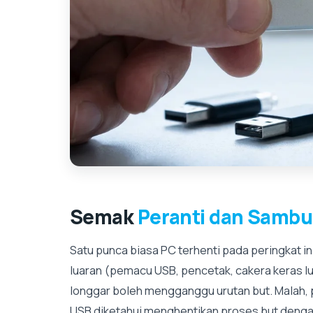
Semak
Peranti dan Samb
Satu punca biasa PC terhenti pada peringkat ini
luaran (pemacu USB, pencetak, cakera keras 
longgar boleh mengganggu urutan but. Malah, p
USB diketahui menghentikan proses but denga