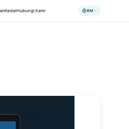
aan
Kedai
Hubungi Kami
BM