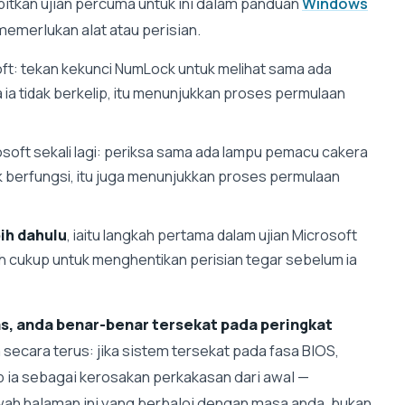
itkan ujian percuma untuk ini dalam panduan
Windows
k memerlukan alat atau perisian.
ft: tekan kekunci NumLock untuk melihat sama ada
a ia tidak berkelip, itu menunjukkan proses permulaan
soft sekali lagi: periksa sama ada lampu pemacu cakera
ak berfungsi, itu juga menunjukkan proses permulaan
bih dahulu
, iaitu langkah pertama dalam ujian Microsoft
ah cukup untuk menghentikan perisian tegar sebelum ia
as, anda benar-benar tersekat pada peringkat
secara terus: jika sistem tersekat pada fasa BIOS,
 ia sebagai kerosakan perkakasan dari awal —
h halaman ini yang berbaloi dengan masa anda, bukan