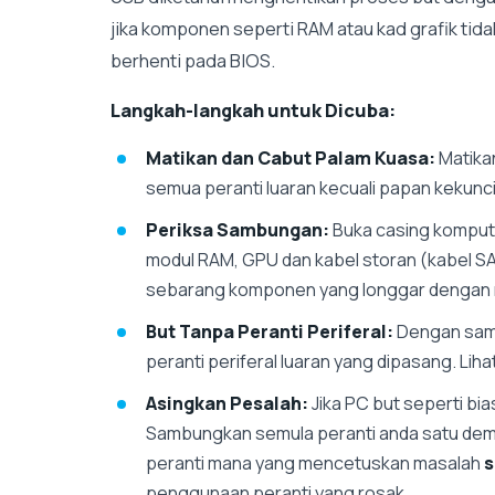
jika komponen seperti RAM atau kad grafik tid
berhenti pada BIOS.
Langkah-langkah untuk Dicuba:
Matikan dan Cabut Palam Kuasa:
Matika
semua peranti luaran kecuali papan kekunci
Periksa Sambungan:
Buka casing kompute
modul RAM, GPU dan kabel storan (kabel 
sebarang komponen yang longgar dengan
But Tanpa Peranti Periferal:
Dengan samb
peranti periferal luaran yang dipasang. Liha
Asingkan Pesalah:
Jika PC but seperti bia
Sambungkan semula peranti anda satu demi 
peranti mana yang mencetuskan masalah
s
penggunaan peranti yang rosak.